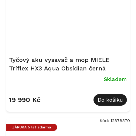
Tyčový aku vysavač a mop MIELE
Triflex HX3 Aqua Obsidian černá
Skladem
Průměrné
hodnocení
19 990 Kč
Do košíku
produktu
je
5,0
z
Kód:
12878370
5
ZÁRUKA 5 let zdarma
hvězdiček.