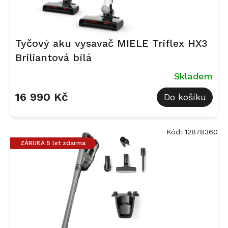
ů
Tyčový aku vysavač MIELE Triflex HX3
Briliantová bílá
Skladem
16 990 Kč
Do košíku
Kód:
12878360
ZÁRUKA 5 let zdarma