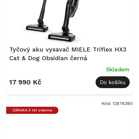
Tyčový aku vysavač MIELE Triflex HX3
Cat & Dog Obsidian černá
Skladem
17 990 Kč
Do košíku
Kód:
12878380
ZÁRUKA 5 let zdarma