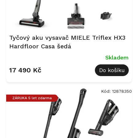
Tyčový aku vysavač MIELE Triflex HX3
Hardfloor Casa šedá
Skladem
17 490 Kč
Do košíku
Kód:
12878350
ZÁRUKA 5 let zdarma