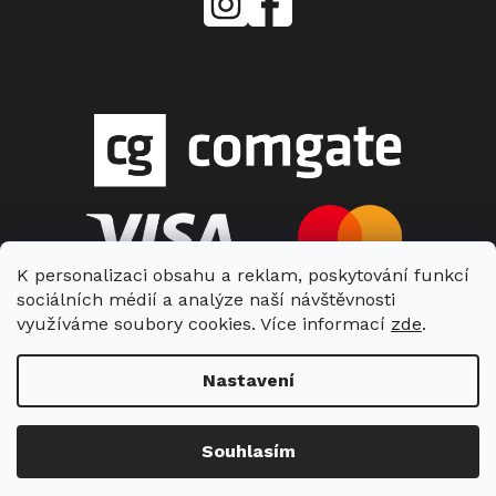
Center
Vlášek
K personalizaci obsahu a reklam, poskytování funkcí
sociálních médií a analýze naší návštěvnosti
využíváme soubory cookies. Více informací
zde
.
Nastavení
Copyright 2026
Miele Center Vlášek
. Všechna práva vyhrazena.
Souhlasím
Vytvořil Shoptet
| Nakódoval Shopcode