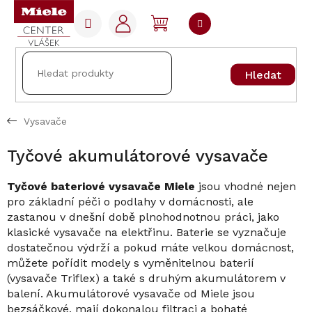
Přejít
na
NÁKUPNÍ
obsah
KOŠÍK
Hledat
Vysavače
Tyčové akumulátorové vysavače
Tyčové bateriové vysavače Miele
jsou vhodné nejen
pro základní péči o podlahy v domácnosti, ale
zastanou v dnešní době plnohodnotnou práci, jako
klasické vysavače na elektřinu. Baterie se vyznačuje
dostatečnou výdrží a pokud máte velkou domácnost,
můžete pořídit modely s vyměnitelnou baterií
(vysavače Triflex) a také s druhým akumulátorem v
balení. Akumulátorové vysavače od Miele jsou
bezsáčkové, mají dokonalou filtraci a bohaté