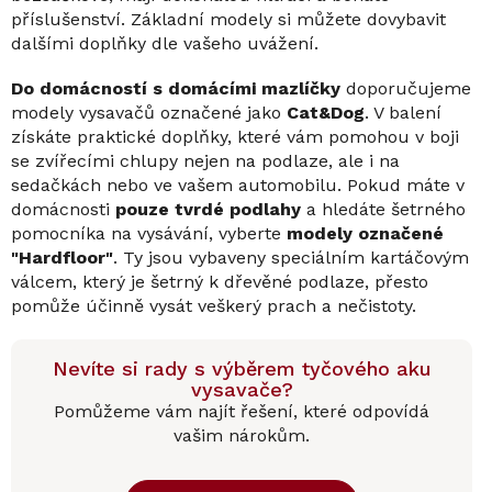
příslušenství. Základní modely si můžete dovybavit
dalšími doplňky dle vašeho uvážení.
Do domácností s domácími mazlíčky
doporučujeme
modely vysavačů označené jako
Cat&Dog
. V balení
získáte praktické doplňky, které vám pomohou v boji
se zvířecími chlupy nejen na podlaze, ale i na
sedačkách nebo ve vašem automobilu. Pokud máte v
domácnosti
pouze tvrdé podlahy
a hledáte šetrného
pomocníka na vysávání, vyberte
modely označené
"Hardfloor"
. Ty jsou vybaveny speciálním kartáčovým
válcem, který je šetrný k dřevěné podlaze, přesto
pomůže účinně vysát veškerý prach a nečistoty.
Nevíte si rady s výběrem tyčového aku
vysavače?
Pomůžeme vám najít řešení, které odpovídá
vašim nárokům.