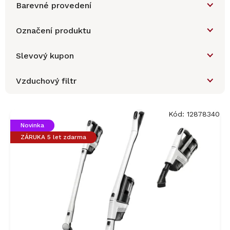
Barevné provedení
Označení produktu
Slevový kupon
Vzduchový filtr
V
ý
Kód:
12878340
p
Novinka
i
ZÁRUKA 5 let zdarma
s
p
r
o
d
u
k
t