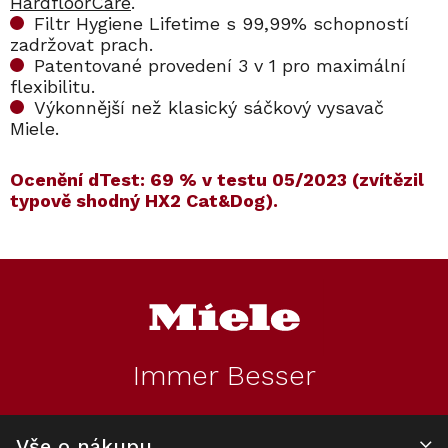
HardfloorCare
.
Filtr Hygiene Lifetime s 99,99% schopností
zadržovat prach.
Patentované provedení 3 v 1 pro maximální
flexibilitu.
Výkonnější než klasický sáčkový vysavač
Miele.
Ocenění dTest: 69 % v testu 05/2023 (zvítězil
typově shodný HX2 Cat&Dog).
Kód:
Kód:
12878340
12395710
Kód:
Kód:
11789680
11384710
Novinka
Akce
Z
ZÁRUKA 5 let zdarma
Ocenění z testu
á
S dárkem
p
a
t
Immer Besser
í
Tyčový aku
Flexibilní
Tyčový
Baterie Miele HX
vysavač MIELE
prodloužení sací
akumulátorový
LA
Triflex HX3
hadice Miele HX-
vysavač MIELE
Vše o nákupu