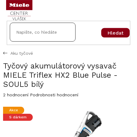
Přejít
na
obsah
Hledat
Aku tyčové
Tyčový akumulátorový vysavač
MIELE Triflex HX2 Blue Pulse -
SOUL5 bílý
Průměrné
2 hodnocení
Podrobnosti hodnocení
hodnocení
produktu
Akce
je
S dárkem
4,5
z
5
hvězdiček.