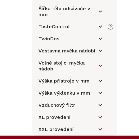
Šířka těla odsávače v
mm
TasteControl
?
TwinDos
Vestavná myčka nádobí
Volně stojící myčka
nádobí
Výška přístroje v mm
Výška výklenku v mm
Vzduchový filtr
XL provedení
XXL provedení
Z