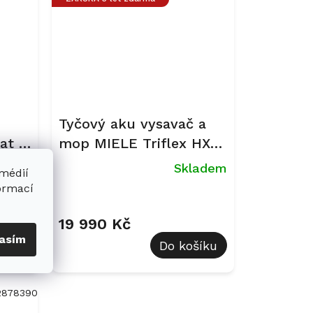
Tyčový aku vysavač a
at &
mop MIELE Triflex HX3
Aqua Obsidian černá
ladem
Skladem
 médií
formací
Průměrné
hodnocení
produktu
19 990 Kč
je
asím
šíku
Do košíku
5,0
z
5
hvězdiček.
2878390