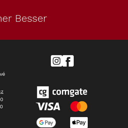
er Besser
mielecentervlasek
Miele
Center
Vlášek
vé
cz
00
00