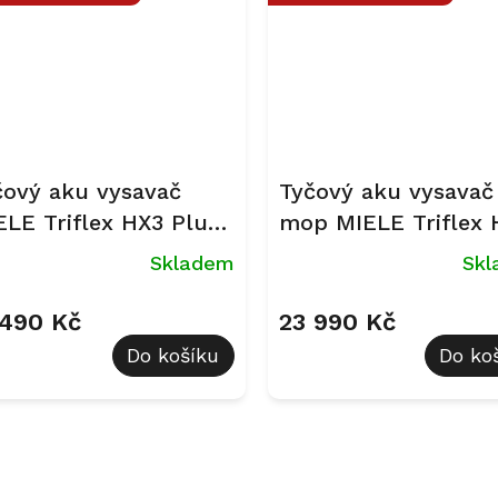
čový aku vysavač
Tyčový aku vysavač
ELE Triflex HX3 Plus
mop MIELE Triflex 
tanová PearlFinish
Plus Aqua Obsidian
Skladem
Sk
černá
 490 Kč
23 990 Kč
Do košíku
Do ko
O
v
l