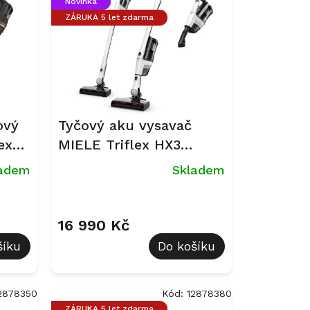
Novinka
ZÁRUKA 5 let zdarma
ový
Tyčový aku vysavač
ex
MIELE Triflex HX3
n -
Briliantová bílá
ladem
Skladem
16 990 Kč
šíku
Do košíku
2878350
Kód:
12878380
ZÁRUKA 5 let zdarma