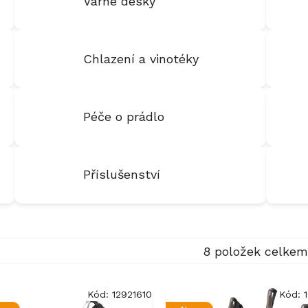
Varné desky
Chlazení a vinotéky
Péče o prádlo
Příslušenství
8
položek celkem
Kód:
12921610
Kód: