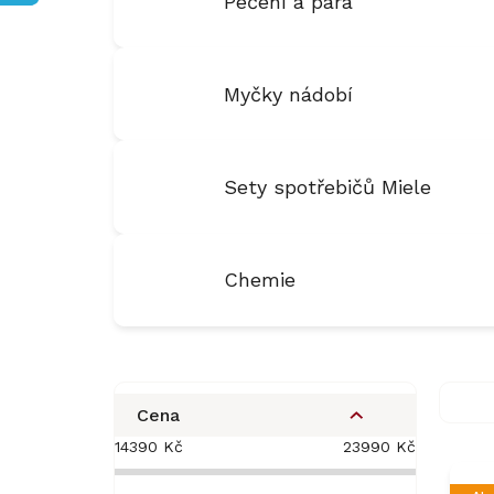
Pečení a pára
Myčky nádobí
Sety spotřebičů Miele
Chemie
P
o
Cena
s
14390
Kč
23990
Kč
t
r
V