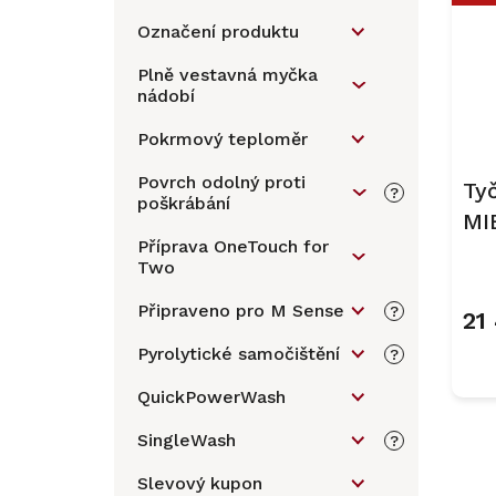
Označení produktu
Plně vestavná myčka
nádobí
Pokrmový teploměr
Povrch odolný proti
Ty
?
poškrábání
MI
Příprava OneTouch for
Ti
Two
Připraveno pro M Sense
?
21
Pyrolytické samočištění
?
QuickPowerWash
SingleWash
?
Slevový kupon