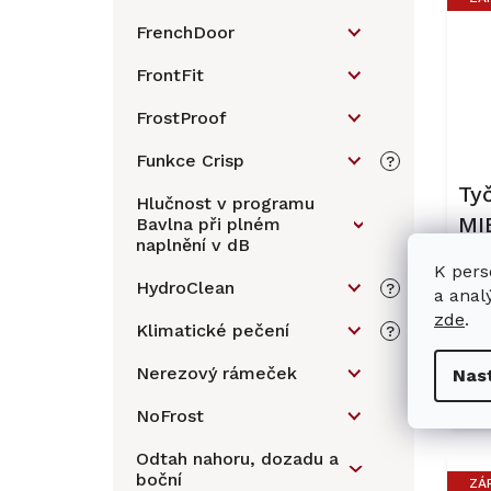
FrenchDoor
FrontFit
FrostProof
Funkce Crisp
?
Ty
Hlučnost v programu
MI
Bavlna při plném
naplnění v dB
Ha
K pers
HydroClean
?
a anal
zde
.
Klimatické pečení
?
17
Nerezový rámeček
Nas
NoFrost
Odtah nahoru, dozadu a
boční
ZÁ