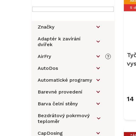
Ak
a
ý
S 
n
p
n
i
í
s
Značky
p
p
a
r
Adaptér k zavírání
dvířek
n
o
e
d
Ty
AirFry
?
l
u
vy
k
AutoDos
HX
t
ů
bíl
Automatické programy
Prů
hod
Barevné provedení
prod
14
je
Barva čelní stěny
4,5
z
Bezdrátový pokrmový
5
teploměr
hvěz
CapDosing
ZÁ