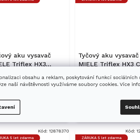
čový aku vysavač
Tyčový aku vysavač
ELE Triflex HX3
MIELE Triflex HX3 C
rdfloor Casa šedá
Dog Obsidian černá
Skladem
Sk
onalizaci obsahu a reklam, poskytování funkcí sociálních
ýze naší návštěvnosti využíváme soubory cookies. Více in
 490 Kč
17 990 Kč
tavení
Souhl
Do košíku
Do ko
Kód:
12878370
Kód:
1
RUKA 5 let zdarma
ZÁRUKA 5 let zdarma