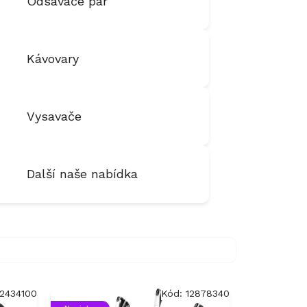
Odsávače par
Kávovary
Vysavače
Další naše nabídka
12434100
Kód:
12878340