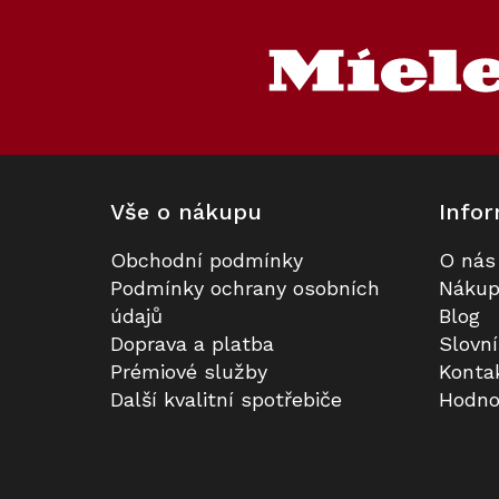
á
p
a
t
í
Vše o nákupu
Infor
Obchodní podmínky
O nás
Podmínky ochrany osobních
Nákup
údajů
Blog
Doprava a platba
Slovn
Prémiové služby
Konta
Další kvalitní spotřebiče
Hodno