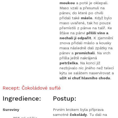
moukou
a poté je oklepali.
Maso vzali a přesunuli na
pánev, do které po chvíli
přidali také
máslo
. Když bylo
maso uvařené, tak ho pouze
přemístili z pánve na talíř. Ke
šťáve na pánvi
přilili víno a
nechali ji odpařit
. K zjemnění
znova přidali máslo a kousky
masa následně dali zpátky na
pánev a
promíchali
. Na vrch
přišla ještě nakrájená
petrželka
. Na konci již
nezbývalo nic jiného než telecí
kýtu se salátem naservírovat a
užít si chuť hlavního chodu
.
Recept: Čokoládové suflé
Ingredience:
Postup:
Suroviny
Prvním krokem byla příprava
samotné
čokolády
. Tu dali na