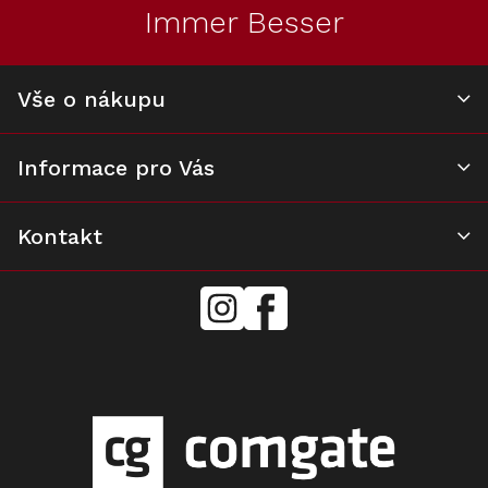
t
Immer Besser
í
Vše o nákupu
Informace pro Vás
Kontakt
mielecentervlasek
Miele
Center
Vlášek