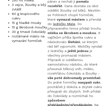
250 ml mléka
pánev a nechali ji
pomalu
3 vejce, žloutky a bílý
rozehřát
. Dana dostala za úkol
zvlášť
oddělit žloutky od bílků. Mezitím
60 g krupicového
se Pohlreich chopil formiček,
cukru
které
vymazal máslem
a přendal
15 g hladké mouky
do
ledničky Miele
. Do
15 g škrobové moučky
připraveného hrnce přidali trochu
30 g tmavé čokolády
mléka se škrobem a moukou
. K
rozlámané máslo na
vajíčkům přišla špetka cukru a
vymazání formiček
následovalo
šlehání
, se kterým
rád šéf vypomohl. Mističky vyndali
z ledničky a
ještě jednou
je
všechny promazali máslem.
Připravili si oddělenou
samostatnou nádobu, do které
přesunuli bílkový sníh, mléko,
rozehřátou čokoládu a žloutky -
vše poté dohromady promíchal
i.
Do jedné formičky
nasypali cukr
,
pootáčeli ji dokola a zbytek cukru
přesypali do zbylých. Sníh přidali
do čokolády a rozmíchali ho
způsobem
překlápěním/přendáváním
. Na