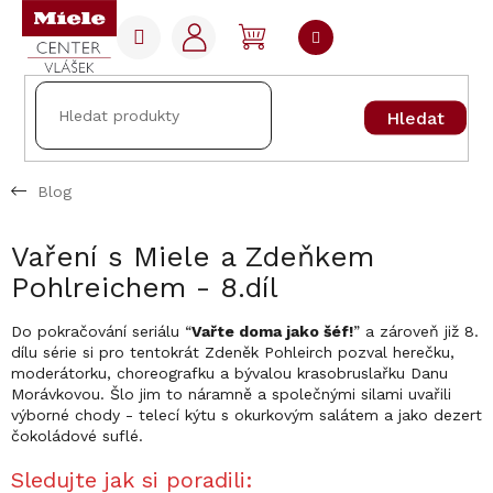
Přejít
na
NÁKUPNÍ
obsah
KOŠÍK
Hledat
Blog
Vaření s Miele a Zdeňkem
Pohlreichem - 8.díl
Do pokračování seriálu “
Vařte doma jako šéf!
” a zároveň již 8.
dílu série si pro tentokrát Zdeněk Pohleirch pozval herečku,
moderátorku, choreografku a bývalou krasobruslařku Danu
Morávkovou. Šlo jim to náramně a společnými silami uvařili
výborné chody - telecí kýtu s okurkovým salátem a jako dezert
čokoládové suflé.
Sledujte jak si poradili: