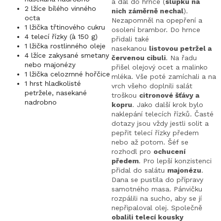
a dal do hrnce (
slupku na
2 lžíce bílého vinného
nich záměrně nechal
).
octa
Nezapomněl na opepření a
1 lžička třtinového cukru
osolení brambor. Do hrnce
4 telecí řízky (à 150 g)
přidali také
1 lžička rostlinného oleje
nasekanou
listovou petržel a
4 lžíce zakysané smetany
červenou cibuli
. Na řadu
nebo majonézy
přišel olejový ocet a malinko
1 lžička celozrnné hořčice
mléka. Vše poté zamíchali a na
1 hrst hladkolisté
vrch všeho doplnili salát
petržele, nasekané
troškou
citronové šťávy a
nadrobno
kopru
. Jako další krok bylo
naklepání telecích řízků. Časté
dotazy jsou vždy jestli solit a
pepřit telecí řízky předem
nebo až potom. Šéf se
rozhodl pro
ochucení
předem
. Pro lepší konzistenci
přidal do salátu
majonézu
.
Dana se pustila do přípravy
samotného masa. Pánvičku
rozpálili na sucho, aby se jí
nepřipaloval olej. Společně
obalili telecí kousky