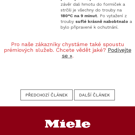
závěr dali hmotu do formiček a
strčili je všechny do trouby na
180°C na 9 minut
. Po vytažení z
trouby
suflé krásně nabobtnalo
a
bylo připravené k ochutnání.
Pro naše zákazníky chystáme také spoustu
prémiových služeb. Chcete vědět jaké?
Podívejte
se »
.
PŘEDCHOZÍ ČLÁNEK
DALŠÍ ČLÁNEK
Z
á
p
a