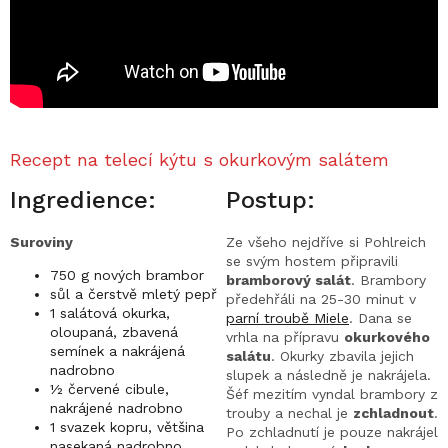
Recept na telecí kýtu s okurkovým salátem
Ingredience:
Postup:
Suroviny
Ze všeho nejdříve si Pohlreich
se svým hostem připravili
750 g nových brambor
bramborový salát
. Brambory
sůl a čerstvě mletý pepř
předehřáli na 25-30 minut v
1 salátová okurka,
parní troubě Miele
. Dana se
oloupaná, zbavená
vrhla na přípravu
okurkového
semínek a nakrájená
salátu
. Okurky zbavila jejich
nadrobno
slupek a následně je nakrájela.
½ červené cibule,
Šéf mezitím vyndal brambory z
nakrájené nadrobno
trouby a nechal je
zchladnout
.
1 svazek kopru, většina
Po zchladnutí je pouze nakrájel
nasekaná nadrobno