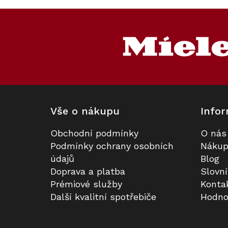
Akce
Z
S dárkem
á
p
a
t
í
Vše o nákupu
Infor
Obchodní podmínky
O nás
Vestavná myčka nádobí MIELE G
Prodloužená záruka na 5 let
Podmínky ochrany osobních
Nákup
5811 SCi Active Plus Nerez
údajů
Blog
Doprava a platba
Slovn
K dispozici
Skladem
Prémiové služby
Konta
Další kvalitní spotřebiče
Hodno
34 401 Kč
3 990 Kč
Do košíku
Do košíku