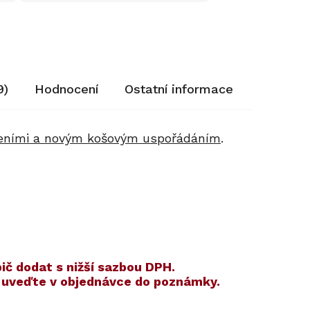
9)
Hodnocení
Ostatní informace
šeními a novým košovým uspořádáním
.
ič dodat s nižší sazbou DPH.
m uveďte v objednávce do poznámky.
Kód:
Kód:
10248580
12440450