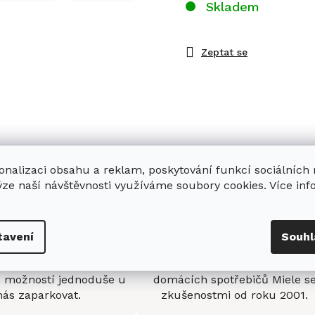
Skladem
Zeptat se
onalizaci obsahu a reklam, poskytování funkcí sociálních
ýze naší návštěvnosti využíváme soubory cookies. Více in
tavení
Souhl
enná prodejna
Stabilní prodejce
e
showroom
v Hradci
Jsme stabilní prodejce
s možností jednoduše u
domácích spotřebičů Miele s
nás zaparkovat.
zkušenostmi od roku 2001.