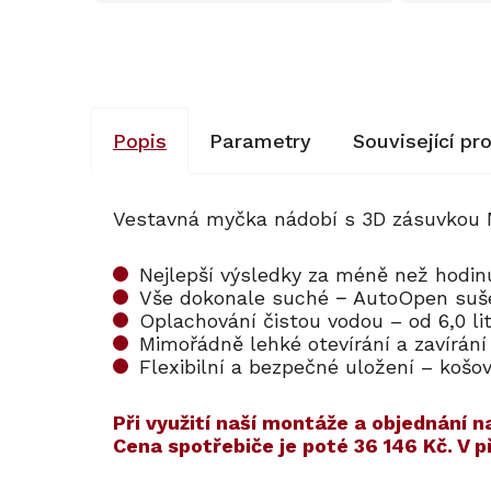
Popis
Parametry
Související pr
Vestavná myčka nádobí s 3D zásuvkou 
Nejlepší výsledky za méně než hodi
Vše dokonale suché − AutoOpen suš
Oplachování čistou vodou – od 6,0 l
Mimořádně lehké otevírání a zavírání
Flexibilní a bezpečné uložení – koš
​​Při využití naší montáže a objednán
Cena spotřebiče je poté
36 146 Kč
. V 
Kód:
Kód:
ZARUKA 5 L
128703