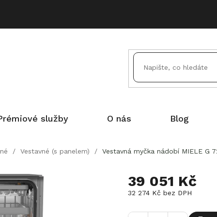
Prémiové služby
O nás
Blog
vné
/
Vestavné (s panelem)
/
Vestavná myčka nádobí MIELE G 72
39 051 Kč
32 274 Kč bez DPH
Měrná
cena: