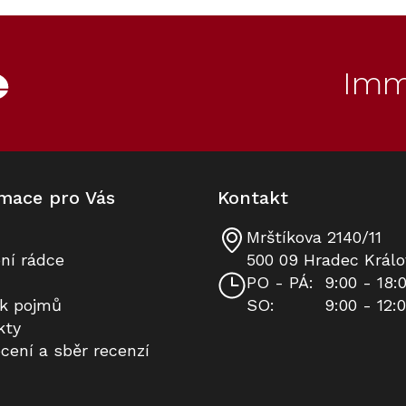
Akce
DÁREK: 7x PowerDisk
Imm
mace pro Vás
Kontakt
Mrštíkova 2140/11
Vestavná myčka nádobí MIELE G
Prodloužená záruka na 10 let
ní rádce
500 09 Hradec Králo
7710 SCi AutoDos Obsidian černá
PO - PÁ:
9:00 - 18:
ík pojmů
SO:
9:00 - 12:
Skladem v Miele
K dispozici
kty
Průměrné
cení a sběr recenzí
hodnocení
produktu
54 861 Kč
8 490 Kč
Do košíku
Do košíku
je