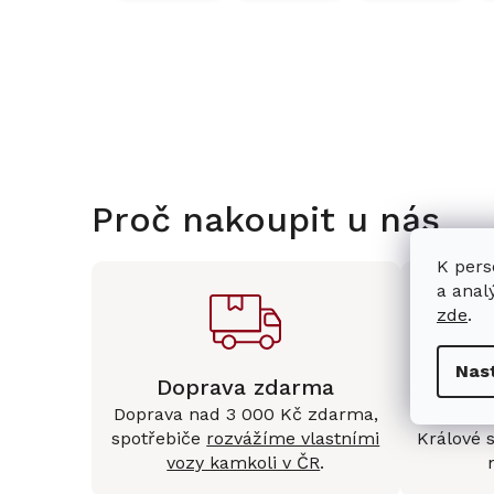
Proč nakoupit u nás
K pers
a anal
zde
.
Nas
Doprava zdarma
Kam
Doprava nad 3 000 Kč zdarma,
Mám
spotřebiče
rozvážíme vlastními
Králové 
vozy kamkoli v ČR
.