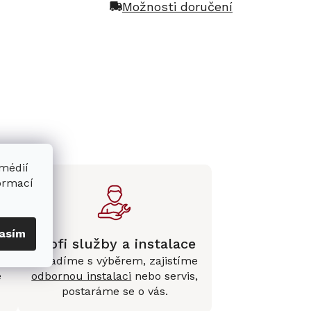
Možnosti doručení
 médií
formací
asím
Profi služby a instalace
Poradíme s výběrem, zajistíme
e
odbornou instalaci
nebo servis,
postaráme se o vás.