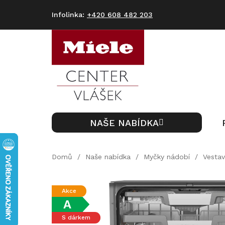
Přejít
na
+420 608 482 203
obsah
NAŠE NABÍDKA
Domů
/
Naše nabídka
/
Myčky nádobí
/
Vesta
Akce
A
S dárkem