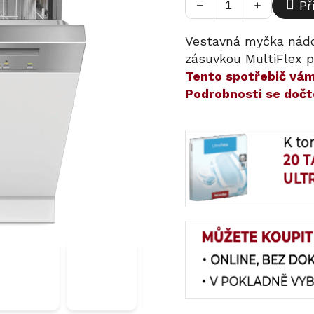
−
+
Př
Vestavná myčka nádo
zásuvkou MultiFlex p
​​Tento spotřebič v
Podrobnosti se dočt