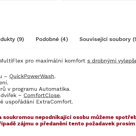
odukty (9)
Podobné (4)
Související soubory (
MultiFlex pro maximální komfort
s drobnými vylep
nu –
QuickPowerWash
.
ení.
itrů v programu Automatika.
 dvířek −
ComfortClose
.
ové uspořádání ExtraComfort.
í na soukromou nepodnikající osobu můžeme spotřeb
případě zájmu o předanění tento požadavek prosí
ET
30
Kód:
ZARUKA 10 LET
Kód:
12440400