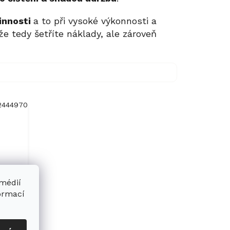
innosti
a to při vysoké výkonnosti a
 že tedy šetříte náklady, ale zároveň
2444970
 médií
formací
a