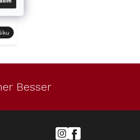
asím
dotaz
šíku
er Besser
mielecentervlasek
Miele
Center