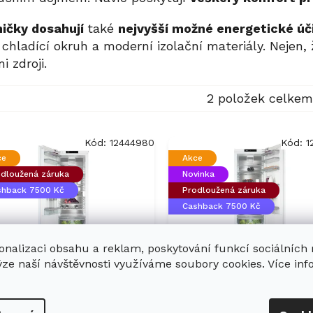
ičky dosahují
také
nejvyšší možné energetické úč
ý chladící okruh a moderní izolační materiály. Nejen,
 zdroji.
2
položek celkem
Kód:
12444980
Kód:
1
ce
Akce
dloužená záruka
Novinka
shback 7500 Kč
Prodloužená záruka
Cashback 7500 Kč
onalizaci obsahu a reklam, poskytování funkcí sociálních
ýze naší návštěvnosti využíváme soubory cookies. Více in
stavná chladnička
Vestavná chladničk
ELE K 7797 C L
MIELE K 7797 C R