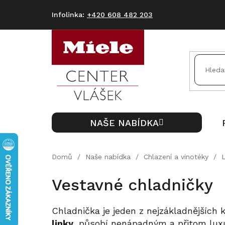
Přejít
na
+420 608 482 203
obsah
NAŠE NABÍDKA
Domů
/
Naše nabídka
/
Chlazení a vinotéky
/
Vestavné chladničky
Chladnička je jeden z nejzákladnějších
linky
, působí nenápadným a přitom lux