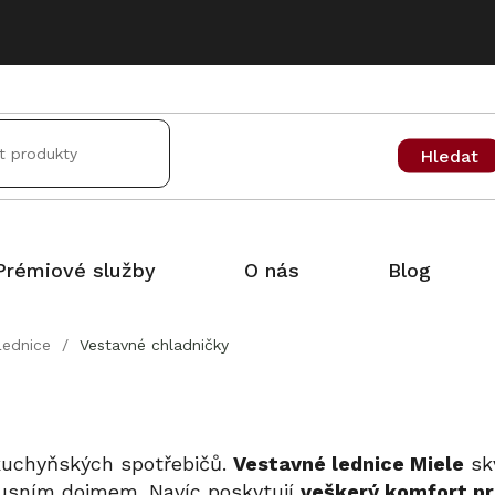
Hledat
Prémiové služby
O nás
Blog
Lednice
/
Vestavné chladničky
 kuchyňských spotřebičů.
Vestavné lednice Miele
sk
usním dojmem. Navíc poskytují
veškerý komfort pr