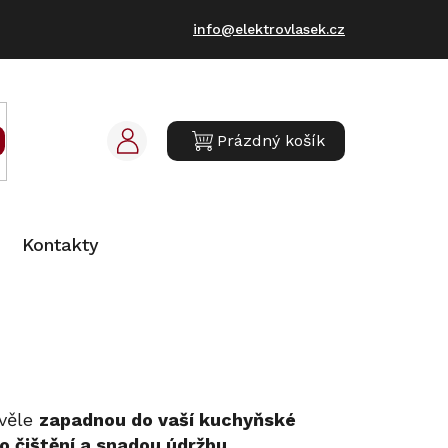
info@elektrovlasek.cz
Prázdný košík
NÁKUPNÍ
KOŠÍK
Kontakty
věle
zapadnou do vaší kuchyňské
o čištění a snadou údržbu
.