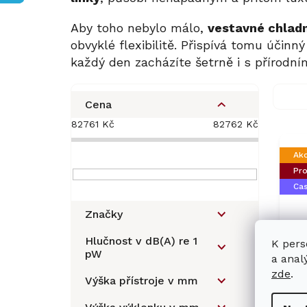
Aby toho nebylo málo,
vestavné chladn
obvyklé flexibilitě. Přispívá tomu účinn
každý den zacházíte šetrně i s přírodními
P
o
Cena
s
82761
Kč
82762
Kč
V
t
ý
r
Ak
p
a
Pro
i
n
Ca
s
n
p
í
Značky
r
p
o
a
Hlučnost v dB(A) re 1
K pers
d
pW
n
a anal
u
e
zde
.
Ve
Výška přístroje v mm
k
l
MI
t