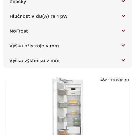
Značky
Hlučnost v dB(A) re 1 pW
NoFrost
Výška přístroje v mm
Výška výklenku v mm
V
ý
Kód:
12021680
p
i
s
p
r
o
d
u