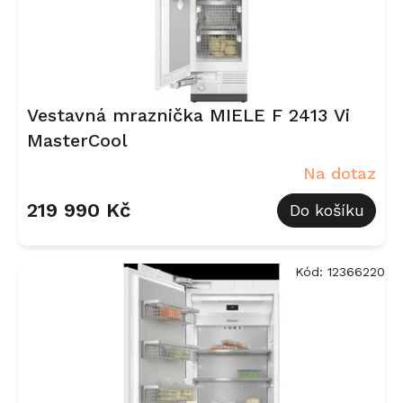
k
t
ů
Vestavná mraznička MIELE F 2413 Vi
MasterCool
Na dotaz
219 990 Kč
Do košíku
Kód:
12366220