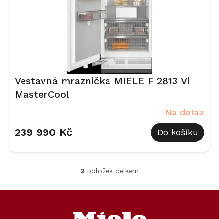
Vestavná mraznička MIELE F 2813 Vi
MasterCool
Na dotaz
239 990 Kč
Do košíku
2
položek celkem
O
v
l
Z
á
á
d
p