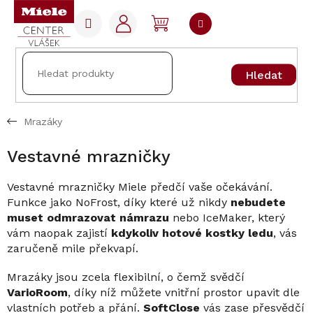
Přejít
na
NÁKUPNÍ
obsah
KOŠÍK
Hledat
Mrazáky
Vestavné mrazničky
Vestavné mrazničky Miele předčí vaše očekávání.
Funkce jako NoFrost, díky které už nikdy
nebudete
muset odmrazovat námrazu
nebo IceMaker, který
vám naopak zajistí
kdykoliv hotové kostky ledu
, vás
zaručeně mile překvapí.
Mrazáky jsou zcela flexibilní, o čemž svědčí
VarioRoom
, díky níž můžete vnitřní prostor upavit dle
vlastních potřeb a přání.
SoftClose
vás zase přesvědčí