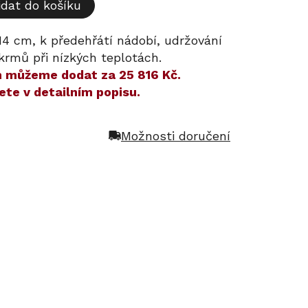
idat do košíku
 14 cm, k předehřátí nádobí, udržování
krmů při nízkých teplotách.
ám můžeme dodat za
25 816 Kč
.
ete v detailním popisu.
Možnosti doručení