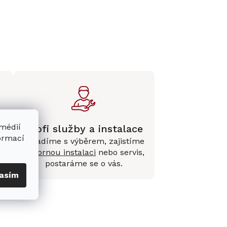
 médií
Profi služby a instalace
formací
Poradíme s výběrem, zajistíme
e
odbornou instalaci
nebo servis,
postaráme se o vás.
asím