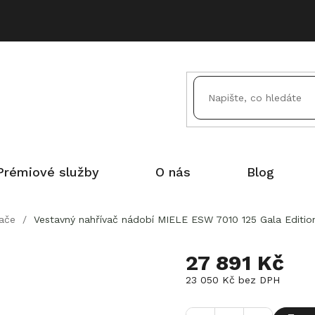
Prémiové služby
O nás
Blog
ače
/
Vestavný nahřívač nádobí MIELE ESW 7010 125 Gala Editio
27 891 Kč
23 050 Kč bez DPH
Měrná
cena: