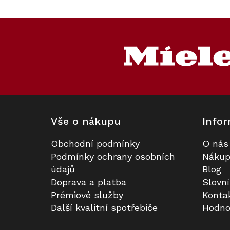
Kód:
ZARUKA 5 L
Kód:
11103
Akce
Z
á
p
a
t
í
Vše o nákupu
Infor
Obchodní podmínky
O nás
Vestavný nahřívač nádobí MIELE
Prodloužená záruka na 5 let
Podmínky ochrany osobních
Nákup
ESW 7010 Gourmet Obsidian
údajů
Blog
černá
Doprava a platba
Slovn
K dispozici
Skladem
Prémiové služby
Konta
Další kvalitní spotřebiče
Hodno
27 891 Kč
3 990 Kč
Do košíku
Do košíku