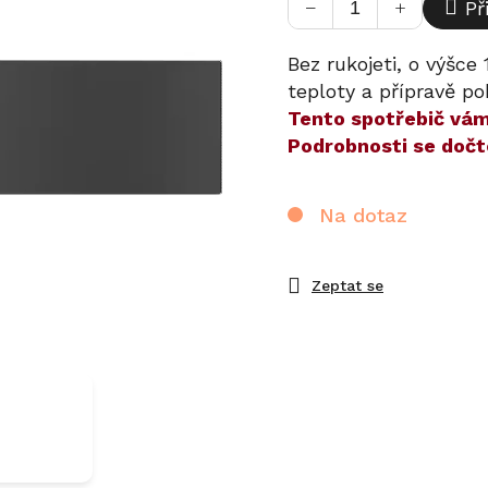
−
+
Př
Bez rukojeti, o výšce
teploty a přípravě po
​​Tento spotřebič v
Podrobnosti se dočt
Na dotaz
Zeptat se