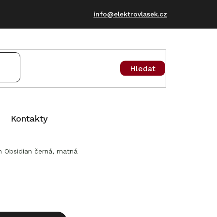
info@elektrovlasek.cz
Hledat
Kontakty
n Obsidian černá, matná