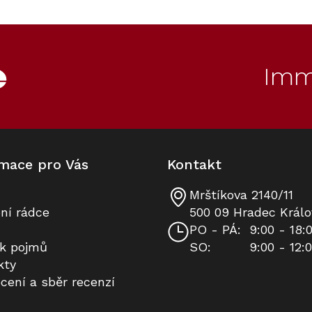
ET
100
Kód:
ZARUKA 10 LET
Kód:
11103110
Akce
Imm
mace pro Vás
Kontakt
Mrštíkova 2140/11
Vestavný nahřívač nádobí MIELE
Prodloužená záruka na 10 let
ní rádce
500 09 Hradec Králo
ESW 7010 Gourmet Grafitově
PO - PÁ:
9:00 - 18:
šedá
ík pojmů
SO:
9:00 - 12:
K dispozici
Na dotaz
kty
cení a sběr recenzí
27 891 Kč
8 490 Kč
Do košíku
Do košíku