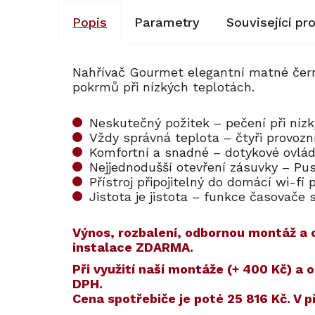
Popis
Parametry
Související pr
Nahřívač Gourmet elegantní matné černé
pokrmů při nízkých teplotách.
Neskutečný požitek – pečení při níz
Vždy správná teplota – čtyři provoz
Komfortní a snadné – dotykové ovlá
Nejjednodušší otevření zásuvky – P
Přístroj připojitelný do domácí wi-
Jistota je jistota – funkce časovač
Výnos, rozbalení, odbornou montáž a o
instalace ZDARMA.
​​Při využití naší montáže (+ 400 Kč)
DPH.
Cena spotřebiče je poté
25 816 Kč
. V 