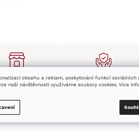
onalizaci obsahu a reklam, poskytování funkcí sociálních
enná prodejna
Stabilní prodejce
ýze naší návštěvnosti využíváme soubory cookies. Více in
e
showroom
v Hradci
Jsme stabilní prodejce
s možností jednoduše u
domácích spotřebičů Miele s
nás zaparkovat.
zkušenostmi od roku 2001.
tavení
Souhl