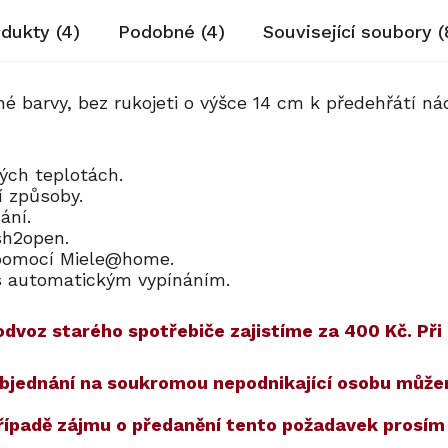
odukty (4)
Podobné (4)
Související soubory (
 barvy, bez rukojeti o výšce 14 cm k předehřátí nád
kých teplotách.
ní způsoby.
dání.
ush2open.
fi pomocí Miele@home.
e s automatickým vypínáním.
dvoz starého spotřebiče zajistíme za 400 Kč. Při 
 a objednání na soukromou nepodnikající osobu můž
případě zájmu o předanění tento požadavek prosí