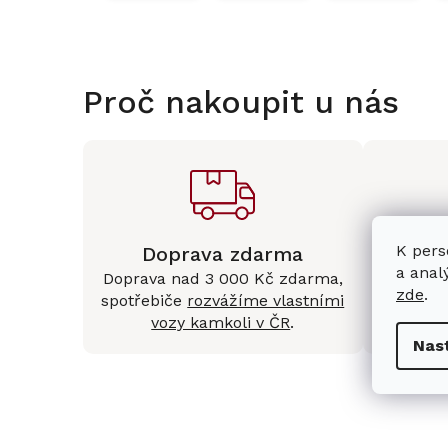
Proč nakoupit u nás
K pers
Doprava zdarma
Kam
a anal
Doprava nad 3 000 Kč zdarma,
Mám
zde
.
spotřebiče
rozvážíme vlastními
Králové 
vozy kamkoli v ČR
.
Nas