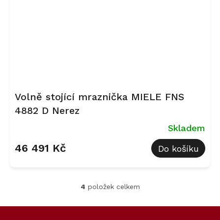
Volně stojící mraznička MIELE FNS
4882 D Nerez
Skladem
46 491 Kč
Do košíku
4
položek celkem
O
v
l
Z
á