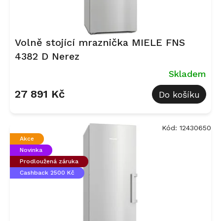
t
ů
Volně stojící mraznička MIELE FNS
4382 D Nerez
Skladem
27 891 Kč
Do košíku
Kód:
12430650
Akce
Novinka
Prodloužená záruka
Cashback 2500 Kč