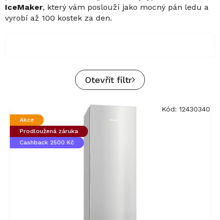
IceMaker
, který vám poslouží jako mocný pán ledu a
vyrobí až 100 kostek za den.
Otevřít filtr
V
Kód:
12430340
ý
Akce
p
Prodloužená záruka
i
Cashback 2500 Kč
s
p
r
o
d
u
k