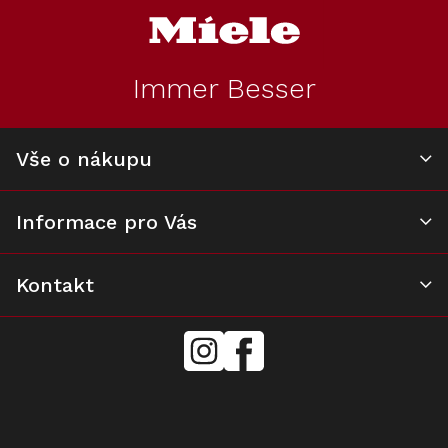
á
d
p
a
a
c
t
í
Immer Besser
í
p
r
v
k
Vše o nákupu
y
v
ý
Informace pro Vás
p
i
s
u
Kontakt
mielecentervlasek
Miele
Center
Vlášek