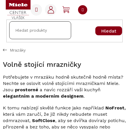
Přejít
na
NÁKUPNÍ
obsah
KOŠÍK
Hledat
Mrazáky
Volně stojící mrazničky
Potřebujete v mrazáku hodně skutečně hodně místa?
Nechte se oslovit volně stojícími mrazničkami Miele.
Jsou
prostorné
a navíc rozzáří vaši kuchyň
elegantním a moderním designem
.
K tomu nabízejí skvělé funkce jako například
NoFrost,
která vám zaručí, že již nikdy nebudete muset
odmrazovat,
SoftClose
, aby se dvířka dovíraly potichu,
přirozeně a bez toho, aby se něco vysypalo nebo