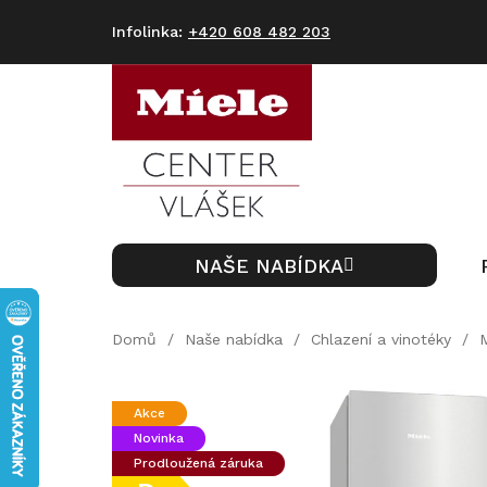
Přejít
na
+420 608 482 203
obsah
NAŠE NABÍDKA
Domů
/
Naše nabídka
/
Chlazení a vinotéky
/
Akce
Novinka
Prodloužená záruka