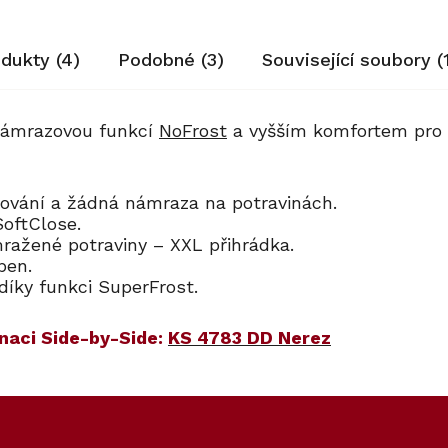
odukty (4)
Podobné (3)
Související soubory (
známrazovou funkcí
NoFrost
a vyšším komfortem pro 
.
ování a žádná námraza na potravinách.
 SoftClose.
ražené potraviny – XXL přihrádka.
Open.
 díky funkci SuperFrost.
naci Side-by-Side:
KS 4783 DD Nerez
00
70
Kód:
Kód:
12430340
7006550
Akce
Prodloužená záruka
Cashback 2500 Kč