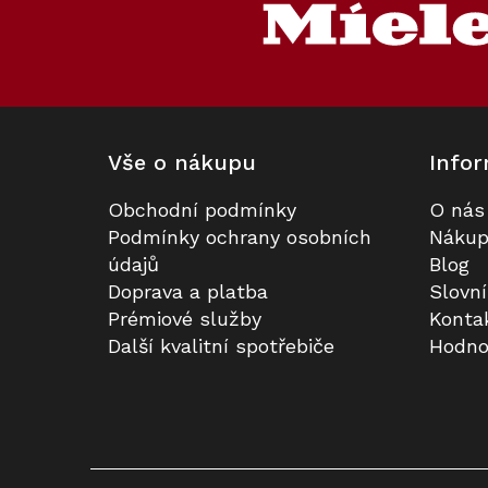
p
a
t
í
Vše o nákupu
Infor
Obchodní podmínky
O nás
Volně stojící mraznička MIELE
Sada utěrek Miele MicroCloth, 3
Podmínky ochrany osobních
Nákup
FNS 4782 D BlackSteel
ks
údajů
Blog
Doprava a platba
Slovn
Skladem v Miele
Skladem
Prémiové služby
Konta
Další kvalitní spotřebiče
Hodno
37 191 Kč
390 Kč
Do košíku
Do košíku
Kód:
110233