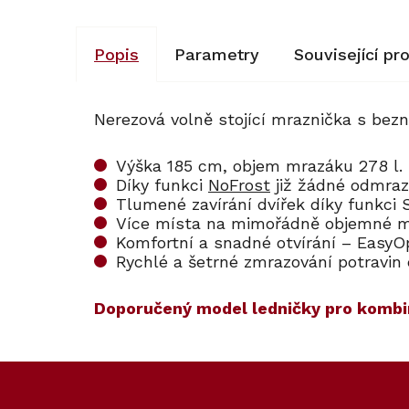
Popis
Parametry
Související pr
Nerezová volně stojící mraznička s be
Výška 185 cm, objem mrazáku 278 l
Díky funkci
NoFrost
již žádné odmraz
Tlumené zavírání dvířek díky funkci
Více místa na mimořádně objemné m
Komfortní a snadné otvírání – Easy
Rychlé a šetrné zmrazování potravin
Doporučený model ledničky pro kombi
Kód:
Kód:
124306
101595
Akce
Z
Prodloužená záruka
á
Cashback 5000 Kč