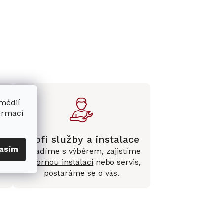
 médií
formací
Profi služby a instalace
asím
Poradíme s výběrem, zajistíme
e
odbornou instalaci
nebo servis,
postaráme se o vás.