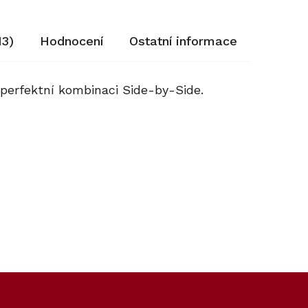
13)
Hodnocení
Ostatní informace
perfektní kombinaci Side-by-Side.
Kód:
Kód:
11953920
11325970
Akce
Prodloužená záruka
Cashback 5000 Kč