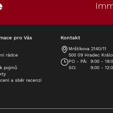
Imm
mace pro Vás
Kontakt
Mrštíkova 2140/11
Volně stojící mraznička MIELE
Víceúčelová utěrka z
ní rádce
500 09 Hradec Králo
FNS 4382 D Nerez
mikrovlákna, 1 kus
PO - PÁ:
9:00 - 18:
ík pojmů
SO:
9:00 - 12:
Skladem
Skladem
kty
cení a sběr recenzí
27 891 Kč
270 Kč
Do košíku
Do košíku
50