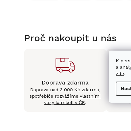
Proč nakoupit u nás
K pers
a anal
zde
.
Doprava zdarma
Kam
Nas
Doprava nad 3 000 Kč zdarma,
Mám
spotřebiče
rozvážíme vlastními
Králové 
vozy kamkoli v ČR
.