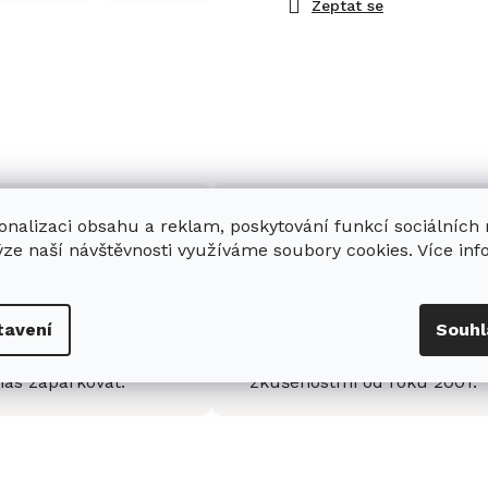
Zeptat se
onalizaci obsahu a reklam, poskytování funkcí sociálních
ýze naší návštěvnosti využíváme soubory cookies. Více in
enná prodejna
Stabilní prodejce
tavení
Souhl
e
showroom
v Hradci
Jsme stabilní prodejce
s možností jednoduše u
domácích spotřebičů Miele s
nás zaparkovat.
zkušenostmi od roku 2001.