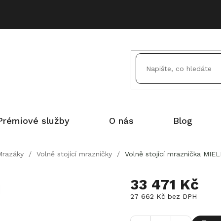
Prémiové služby
O nás
Blog
Mrazáky
/
Volně stojící mrazničky
/
Volně stojící mraznička MIE
33 471 Kč
27 662 Kč bez DPH
Měrná
cena: