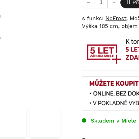
−
+
Př
s funkcí
NoFrost
. Mo
Výška 185 cm, objem 
Skladem v Miele