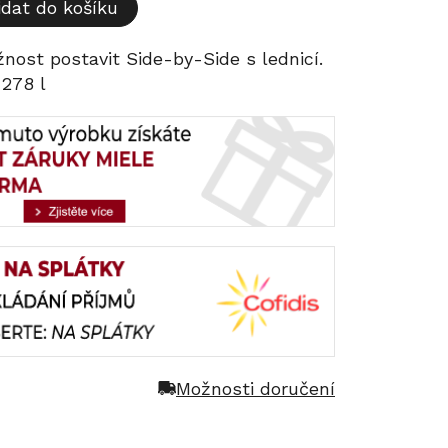
idat do košíku
žnost postavit Side-by-Side s lednicí.
278 l
Možnosti doručení