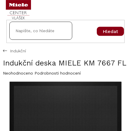
Přejít
na
obsah
Hledat
Indukční
Indukční deska MIELE KM 7667 FL
Průměrné
Neohodnoceno
Podrobnosti hodnocení
hodnocení
produktu
je
0,0
z
5
hvězdiček.