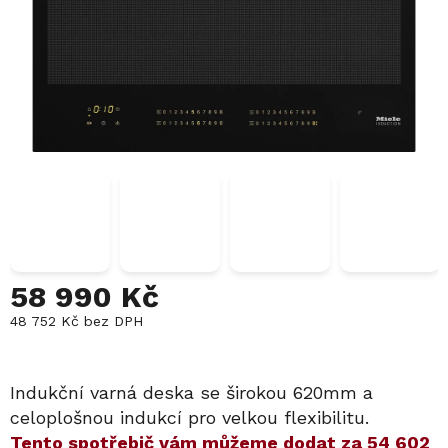
58 990 Kč
48 752 Kč bez DPH
Měrná
cena:
Indukční varná deska se širokou 620mm a
celoplošnou indukcí pro velkou flexibilitu.
​​Tento spotřebič vám můžeme dodat za
54 602