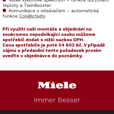
teploty a TwinBooster
Komunikace s odsávačem – automatická
funkce
Con@ctivity
​​Při využití naší montáže a objednání na
soukromou nepodnikající osobu můžeme
spotřebič dodat s nižší sazbou DPH.
Cena spotřebiče je poté
54 602 Kč
. V případě
zájmu o předanění tento požadavek prosím
uveďte v objednávce do poznámky.
Kód:
ZARUKA 5 LET
Kód:
12315510
Kód:
ZARUKA 10 LET
Kód:
12315550
Z
á
p
a
t
Immer Besser
í
Indukční deska
Prodloužená
Indukční deska
Prodloužená
MIELE KM 7361 FL
záruka na 5 let
MIELE KM 7363 FL
záruka na 10 let