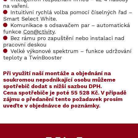
na vaření.
Intuitivní rychlá volba pomocí číselných řad –
Smart Select White.
Komunikace s odsavačem par – automatická
funkce
Con@ctivity
.
Bez rámu pro zapuštění nebo instalaci nad
pracovní deskou
Velké výkonové spektrum – funkce udržování
teploty a TwinBooster
​​Při využití naší montáže a objednání na
soukromou nepodnikající osobu můžeme
spotřebič dodat s nižší sazbou DPH.
Cena spotřebiče je poté
55 528 Kč
. V případě
zájmu o předanění tento požadavek prosím
uveďte v objednávce do poznámky.
Kód:
ZARUKA 5 LET
Kód:
12315510
Kód:
ZARUKA 10 LET
Kód:
12315550
Z
á