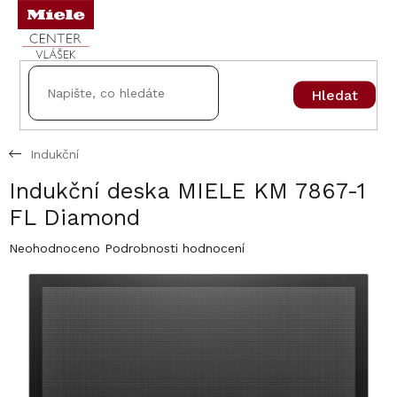
Přejít
na
obsah
Hledat
Indukční
Indukční deska MIELE KM 7867-1
FL Diamond
Průměrné
Neohodnoceno
Podrobnosti hodnocení
hodnocení
produktu
je
0,0
z
5
hvězdiček.