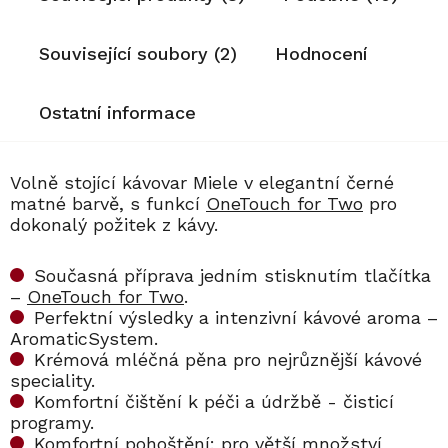
Související soubory (2)
Hodnocení
Ostatní informace
Volně stojící kávovar Miele v elegantní černé
matné barvě, s funkcí
OneTouch for Two
pro
dokonalý požitek z kávy.
Současná příprava jedním stisknutím tlačítka
–
OneTouch for Two
.
Perfektní výsledky a intenzivní kávové aroma –
AromaticSystem.
Krémová mléčná pěna pro nejrůznější kávové
speciality.
Komfortní čištění k péči a údržbě - čisticí
programy.
Komfortní pohoštění: pro větší množství