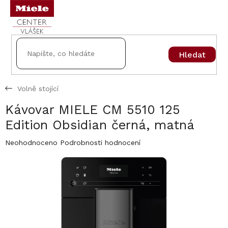
Přejít
na
obsah
Hledat
Volně stojící
Kávovar MIELE CM 5510 125
Edition Obsidian černá, matná
Průměrné
Neohodnoceno
Podrobnosti hodnocení
hodnocení
produktu
je
0,0
z
5
hvězdiček.