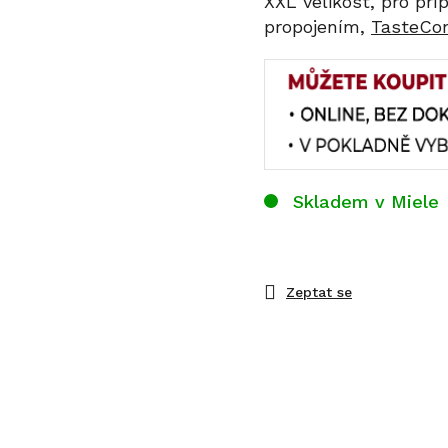
XXL velikost, pro pří
propojením,
TasteCon
Skladem v Miele
Zeptat se