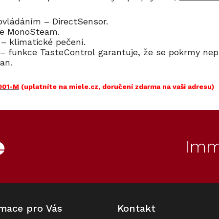
 ovládáním – DirectSensor.
ogie MonoSteam.
 – klimatické pečení.
 – funkce
TasteControl
garantuje, že se pokrmy ne
an.
001-M
(upl
atníte na miele.cz, doručení zdarma na vaši adresu)
Imm
mace pro Vás
Kontakt