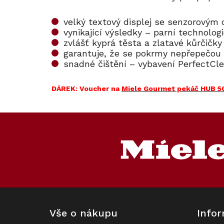
velký textový displej se senzorovým
vynikající výsledky – parní technol
zvlášť kyprá těsta a zlatavé kůrčičky
garantuje, že se pokrmy nepřepečou
snadné čištění – vybavení PerfectCle
DÁREK: Voucher
na
Miele Gourmet pekáč HUB 5
Z
á
p
a
t
í
Vše o nákupu
Infor