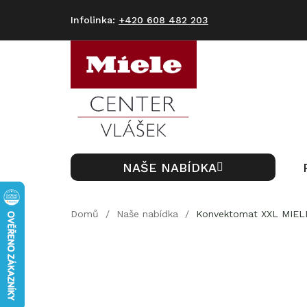
Přejít
na
+420 608 482 203
obsah
NAŠE NABÍDKA
Domů
/
Naše nabídka
/
Konvektomat XXL MIELE