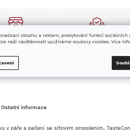
onalizaci obsahu a reklam, poskytování funkcí sociálních
enná prodejna
Stabilní prodejce
ýze naší návštěvnosti využíváme soubory cookies. Více in
e
showroom
v Hradci
Jsme stabilní prodejce
s možností jednoduše u
domácích spotřebičů Miele s
nás zaparkovat.
zkušenostmi od roku 2001.
tavení
Souhl
Ostatní informace
vu v páře a pečení se síťovým propojením,
TasteCon