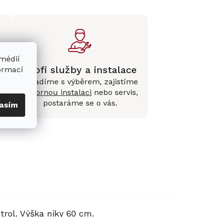
 médií
Profi služby a instalace
formací
Poradíme s výběrem, zajistíme
e
odbornou instalaci
nebo servis,
postaráme se o vás.
asím
trol
. Výška niky 60 cm.