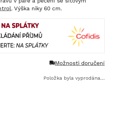
pravu v páře a pečení se síťovým
trol
. Výška niky 60 cm.
Možnosti doručení
Položka byla vyprodána…