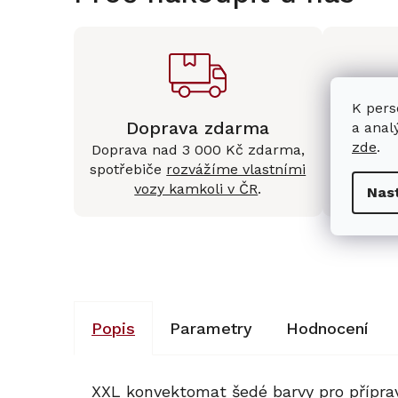
K pers
Doprava zdarma
Kam
a anal
zde
.
Doprava nad 3 000 Kč zdarma,
Mám
spotřebiče
rozvážíme vlastními
Králové 
vozy kamkoli v ČR
.
Nas
Popis
Parametry
Hodnocení
XXL konvektomat šedé barvy pro přípra