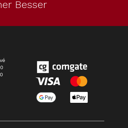
er Besser
Sada utěrek Miele MicroCloth, 3
vé
ks
00
00
Skladem
390 Kč
Do košíku
Kód:
10271450