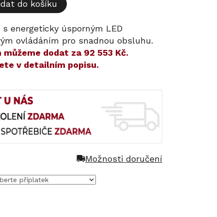
idat do košíku
r s energeticky úsporným LED
vým ovládáním pro snadnou obsluhu.
ám můžeme dodat za
92 553 Kč
.
ete v detailním popisu.
Možnosti doručení