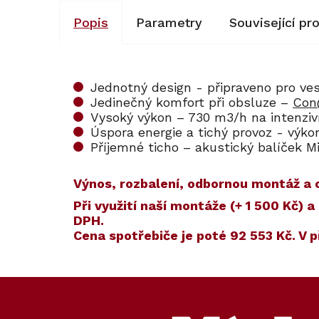
Popis
Parametry
Související pr
Jednotný design - připraveno pro ves
Jedinečný komfort při obsluze –
Con
Vysoký výkon – 730 m3/h na intenziv
Úspora energie a tichý provoz - výk
Příjemné ticho – akustický balíček M
Výnos, rozbalení, odbornou montáž a o
​​Při využití naší montáže (+ 1 500 Kč
DPH.
Cena spotřebiče je poté
92 553 Kč
. V 
Kód:
Kód:
ZARUKA 5 L
107673
Z
á
p