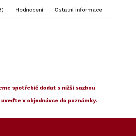
8)
Hodnocení
Ostatní informace
žeme spotřebič dodat s nižší sazbou
m uveďte v objednávce do poznámky.
Kód:
10159570