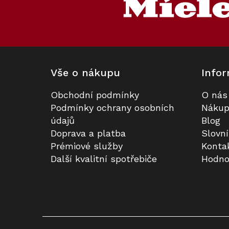
a
t
í
Vše o nákupu
Infor
Obchodní podmínky
O nás
Ostrovní odsávač par MIELE DA
Prodloužená záruka na 5 let
Podmínky ochrany osobních
Nákup
4248 V D Puristic Varia
údajů
Blog
Doprava a platba
Slovn
K dispozici
Na dotaz
Prémiové služby
Konta
Další kvalitní spotřebiče
Hodno
119 990 Kč
3 990 Kč
Do košíku
Detail
Kód:
70065