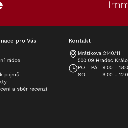
Imm
mace pro Vás
Kontakt
Mrštíkova 2140/11
Ostrovní odsávač par MIELE PUR
Prodloužená záruka na 10 let
ní rádce
500 09 Hradec Králo
98 D nerez
PO - PÁ:
9:00 - 18:
ík pojmů
SO:
9:00 - 12:
K dispozici
Na dotaz
kty
cení a sběr recenzí
50 990 Kč
8 490 Kč
Do košíku
Detail
50
Kód:
11762580