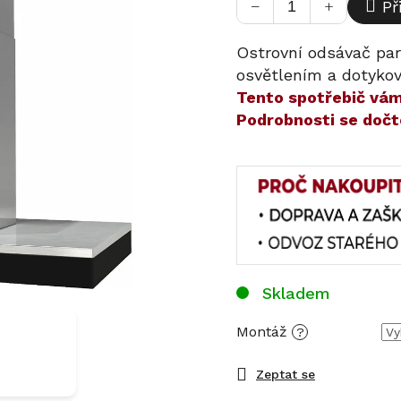
−
+
Př
Ostrovní odsávač pa
osvětlením a dotyko
​​Tento spotřebič v
Podrobnosti se dočt
Skladem
Montáž
?
Zeptat se