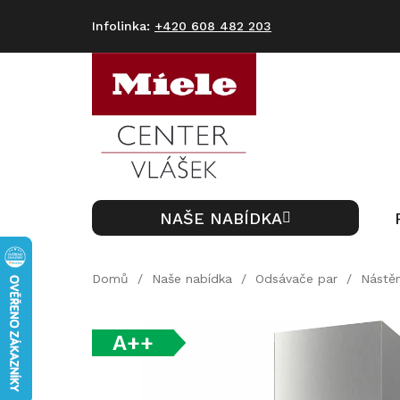
Přejít
na
+420 608 482 203
obsah
NAŠE NABÍDKA
Domů
/
Naše nabídka
/
Odsávače par
/
Nástěn
A++