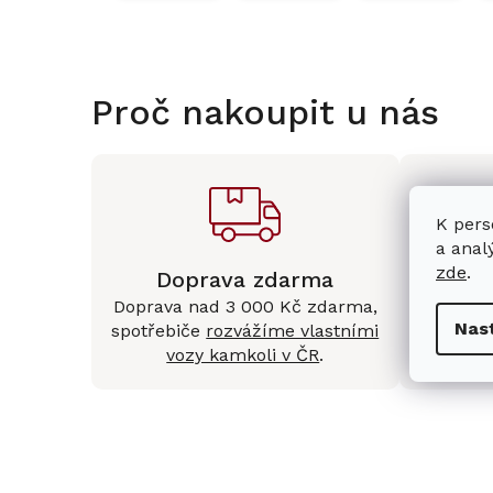
Proč nakoupit u nás
K pers
a anal
zde
.
Doprava zdarma
Kam
Doprava nad 3 000 Kč zdarma,
Mám
Nas
spotřebiče
rozvážíme vlastními
Králové 
vozy kamkoli v ČR
.