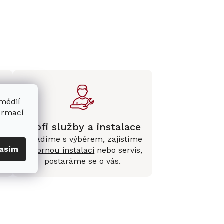
 médií
formací
Profi služby a instalace
Poradíme s výběrem, zajistíme
asím
e
odbornou instalaci
nebo servis,
postaráme se o vás.