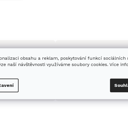
onalizaci obsahu a reklam, poskytování funkcí sociálních
ýze naší návštěvnosti využíváme soubory cookies. Více in
enná prodejna
Stabilní prodejce
e
showroom
v Hradci
Jsme stabilní prodejce
tavení
Souhl
s možností jednoduše u
domácích spotřebičů Miele s
nás zaparkovat.
zkušenostmi od roku 2001.