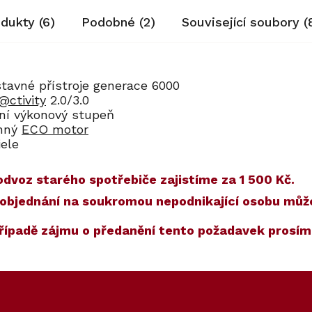
odukty (6)
Podobné (2)
Související soubory (
tavné přístroje generace 6000
@ctivity
2.0/3.0
ní výkonový stupeň
onný
ECO motor
iele
dvoz starého spotřebiče zajistíme za 1 500 Kč.
) a objednání na soukromou nepodnikající osobu mů
případě zájmu o předanění tento požadavek prosí
ET
70
Kód:
ZARUKA 10 LET
Kód:
10351380