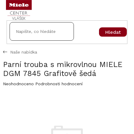
Přejít
na
obsah
Hledat
Naše nabídka
Parní trouba s mikrovlnou MIELE
DGM 7845 Grafitově šedá
Průměrné
Neohodnoceno
Podrobnosti hodnocení
hodnocení
produktu
je
0,0
z
5
hvězdiček.