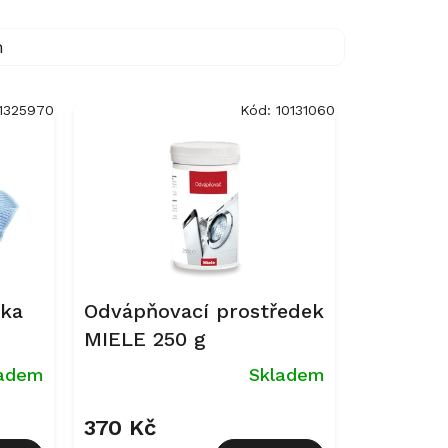
m
11325970
Kód:
10131060
rka
Odvápňovací prostředek
MIELE 250 g
ladem
Skladem
370 Kč