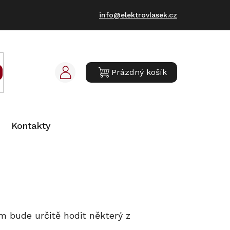
info@elektrovlasek.cz
Prázdný košík
NÁKUPNÍ
KOŠÍK
Kontakty
ám bude určitě hodit některý z