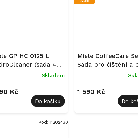
Akce
ele GP HC 0125 L
Miele CoffeeCare Se
droCleaner (sada 4
Sada pro čištění a 
ví) - čisticí
o kávovary
Skladem
Sk
ostředek pro
nvektomaty DGC
290 Kč
1 590 Kč
Do košíku
Do ko
Kód:
11202430