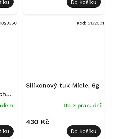
šíku
Do košíku
11023350
Kód:
5132001
Silikonový tuk Miele, 6g
chy
ladem
Do 3 prac. dní
430 Kč
šíku
Do košíku