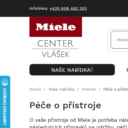
Přejít
na
+420 608 482 203
obsah
NAŠE NABÍDKA
Domů
/
Naše nabídka
/
Chemie
/
Péče o příst
Péče o přístroje
O vaše přístroje od Miele je potřeba nál
následujících přípravků na údržbu, péči