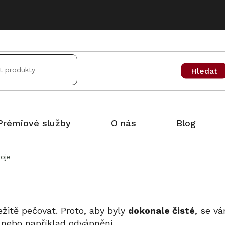
Hledat
Prémiové služby
O nás
Blog
roje
ežitě pečovat. Proto, aby byly
dokonale čisté
, se v
 nebo například odvápnění.