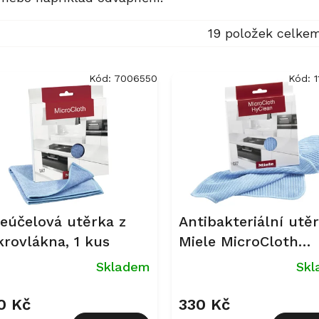
19
položek celke
Kód:
7006550
Kód:
ceúčelová utěrka z
Antibakteriální utě
krovlákna, 1 kus
Miele MicroCloth
HyClean, 1 kus
Skladem
Sk
0 Kč
330 Kč