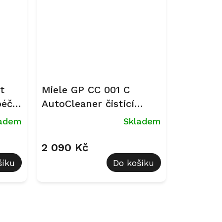
t
Miele GP CC 001 C
péči
AutoCleaner čistící
kartuše
ladem
Skladem
2 090 Kč
šíku
Do košíku