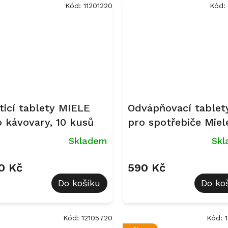
Kód:
11201220
Kód:
ticí tablety MIELE
Odvápňovací tablet
o kávovary, 10 kusů
pro spotřebiče Miel
kusů
Skladem
Sk
0 Kč
590 Kč
Do košíku
Do ko
Kód:
12105720
Kód: