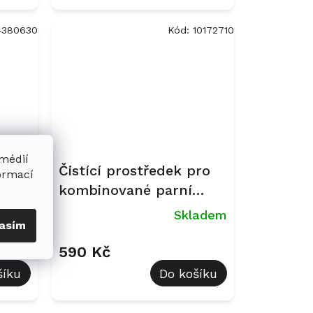
4380630
Kód:
10172710
 médií
01
Čistící prostředek pro
formací
 10
kombinované parní
ku
trouby DGClean 250 ml
ladem
Skladem
asím
590 Kč
šíku
Do košíku