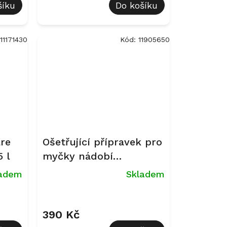
šíku
Do košíku
11171430
Kód:
11905650
re
Ošetřující přípravek pro
5 l
myčky nádobí
DishClean, 160 g
ladem
Skladem
390 Kč