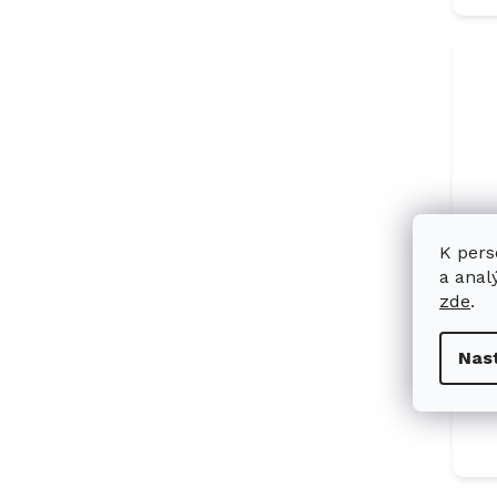
K pers
Mi
a anal
Čis
zde
.
sk
Nas
de
49