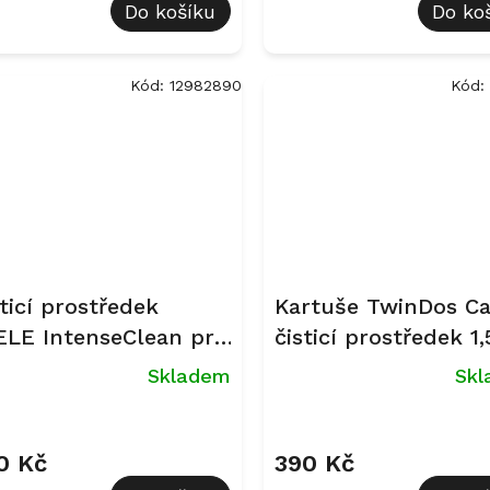
Do košíku
Do ko
Kód:
12982890
Kód:
ticí prostředek
Kartuše TwinDos Ca
ELE IntenseClean pro
čisticí prostředek 1,
čky a pračky, 200 g
Skladem
Sk
měrné
Průměrné
nocení
hodnocení
uktu
produktu
0 Kč
390 Kč
je