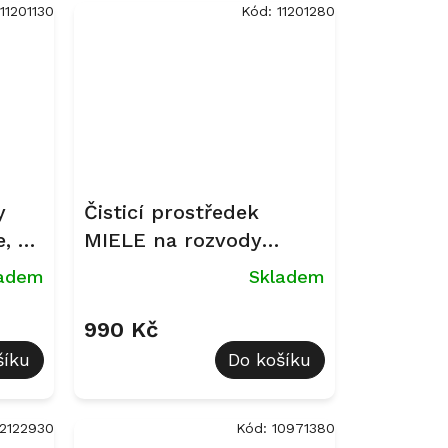
11201130
Kód:
11201280
y
Čisticí prostředek
e, 6
MIELE na rozvody
mléka kávovarů
ladem
Skladem
990 Kč
šíku
Do košíku
12122930
Kód:
10971380