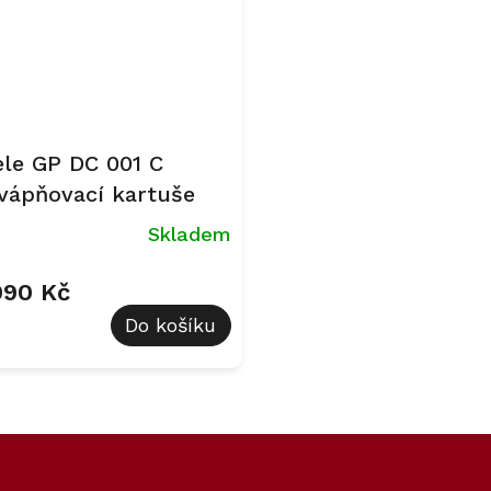
ele GP DC 001 C
vápňovací kartuše
Skladem
090 Kč
Do košíku
O
v
l
á