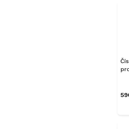
Čis
pr
59