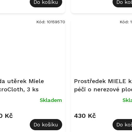
Do košíku
Do ko
5,0
z
5
diček.
hvězdiček.
Kód:
10159570
Kód:
da utěrek Miele
Prostředek MIELE k
croCloth, 3 ks
péči o nerezové plo
SteelCare 250 ml
Skladem
Sk
0 Kč
430 Kč
Do košíku
Do ko