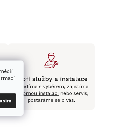
 médií
Profi služby a instalace
formací
Poradíme s výběrem, zajistíme
e
odbornou instalaci
nebo servis,
postaráme se o vás.
asím