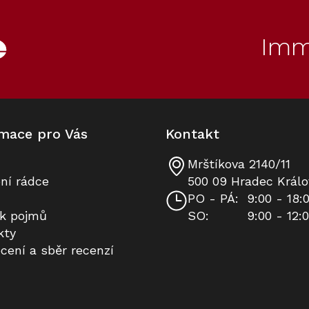
Imm
mace pro Vás
Kontakt
Mrštíkova 2140/11
Indukční deska MIELE KM 7564
Prodloužená záruka na 10 let
ní rádce
500 09 Hradec Králo
FL
PO - PÁ:
9:00 - 18:
ík pojmů
SO:
9:00 - 12:
Skladem v Miele
K dispozici
kty
cení a sběr recenzí
47 990 Kč
8 490 Kč
Do košíku
Do košíku