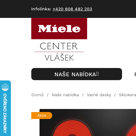
Přejít
na
+420 608 482 203
obsah
NAŠE NABÍDKA
Domů
/
Naše nabídka
/
Varné desky
/
Skloker
Akce