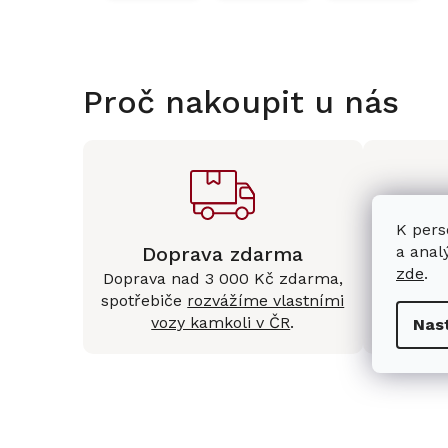
Proč nakoupit u nás
K pers
Doprava zdarma
Kam
a anal
zde
.
Doprava nad 3 000 Kč zdarma,
Mám
spotřebiče
rozvážíme vlastními
Králové 
vozy kamkoli v ČR
.
Nas