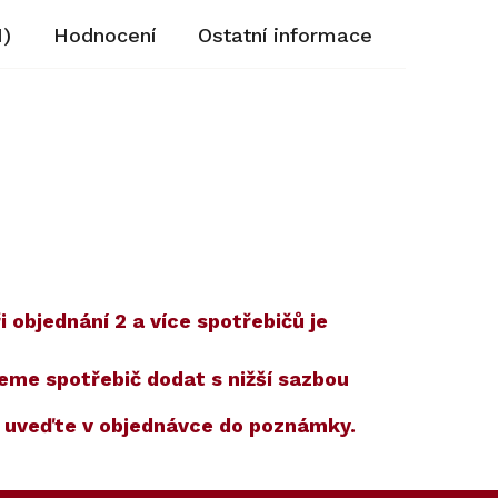
1)
Hodnocení
Ostatní informace
 objednání 2 a více spotřebičů je
žeme spotřebič dodat s nižší sazbou
m uveďte v objednávce do poznámky.
Kód:
Kód:
10159570
11022950