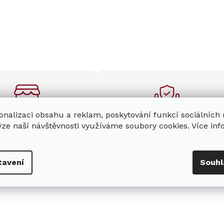
onalizaci obsahu a reklam, poskytování funkcí sociálních
enná prodejna
Stabilní prodejce
ýze naší návštěvnosti využíváme soubory cookies. Více in
e
showroom
v Hradci
Jsme stabilní prodejce
s možností jednoduše u
domácích spotřebičů Miele s
nás zaparkovat.
zkušenostmi od roku 2001.
tavení
Souhl