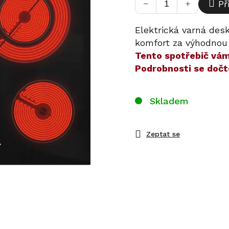
−
+
Př
Elektrická varná des
komfort za výhodnou
​​Tento spotřebič v
Podrobnosti se dočt
Skladem
Zeptat se