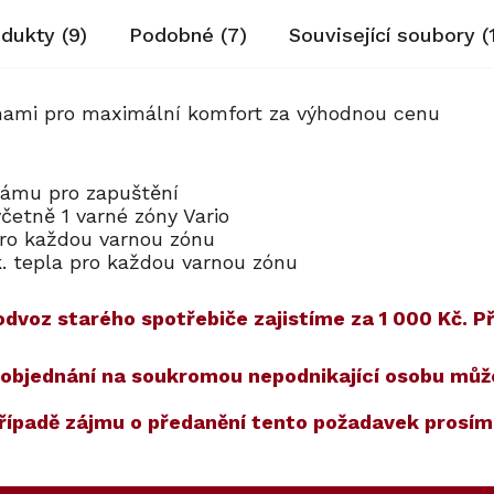
odukty (9)
Podobné (7)
Související soubory (
ónami pro maximální komfort za výhodnou cenu
rámu pro zapuštění
četně 1 varné zóny Vario
pro každou varnou zónu
. tepla pro každou varnou zónu
voz starého spotřebiče zajistíme za 1 000 Kč. Při
) a objednání na soukromou nepodnikající osobu mů
případě zájmu o předanění tento požadavek prosí
ET
40
Kód:
ZARUKA 10 LET
Kód:
11022960