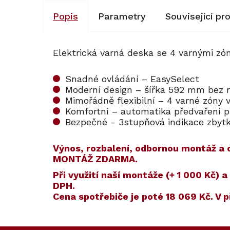
Popis
Parametry
Související pr
Elektrická varná deska se 4 varnými z
Snadné ovládání – EasySelect
Moderní design – šířka 592 mm bez 
Mimořádně flexibilní – 4 varné zóny v
Komfortní – automatika předvaření 
Bezpečné - 3stupňová indikace zbytk
Výnos, rozbalení, odbornou montáž a od
MONTÁŽ ZDARMA.
​​Při využití naší montáže (+ 1 000 Kč
DPH.
Cena spotřebiče je poté
18 069 Kč
. V 
Kód:
ZARUKA 5 L
Kód:
110229