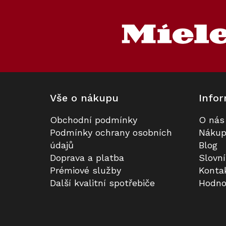
Z
á
p
a
t
í
Vše o nákupu
Infor
Obchodní podmínky
O nás
Indukční deska MIELE KM 7474
Prodloužená záruka na 5 let
Podmínky ochrany osobních
Nákup
FL
údajů
Blog
Doprava a platba
Slovn
K dispozici
Skladem
Prémiové služby
Konta
Další kvalitní spotřebiče
Hodno
45 990 Kč
3 990 Kč
Do košíku
Do košíku