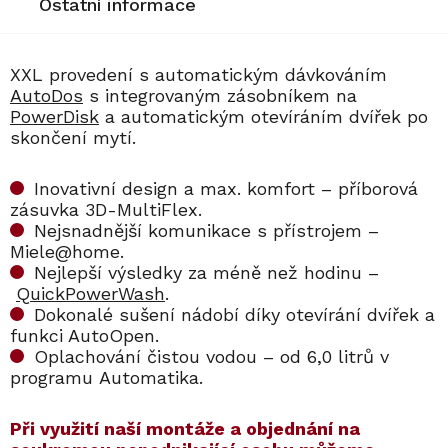
Ostatní informace
XXL provedení s automatickým dávkováním
AutoDos
s integrovaným zásobníkem na
PowerDisk
a automatickým otevíráním dvířek po
skončení mytí.
Inovativní design a max. komfort – příborová
zásuvka 3D-MultiFlex.
Nejsnadnější komunikace s přístrojem –
Miele@home.
Nejlepší výsledky za méně než hodinu –
QuickPowerWash
.
Dokonalé sušení nádobí díky otevírání dvířek a
funkci AutoOpen.
Oplachování čistou vodou – od 6,0 litrů v
programu Automatika.
​​Při využití naší montáže a objednání na