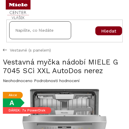
Přejít
na
obsah
Hledat
Vestavné (s panelem)
Vestavná myčka nádobí MIELE G
7045 SCi XXL AutoDos nerez
Průměrné
Neohodnoceno
Podrobnosti hodnocení
hodnocení
produktu
Akce
je
A
0,0
z
DÁREK: 7x PowerDisk
5
hvězdiček.