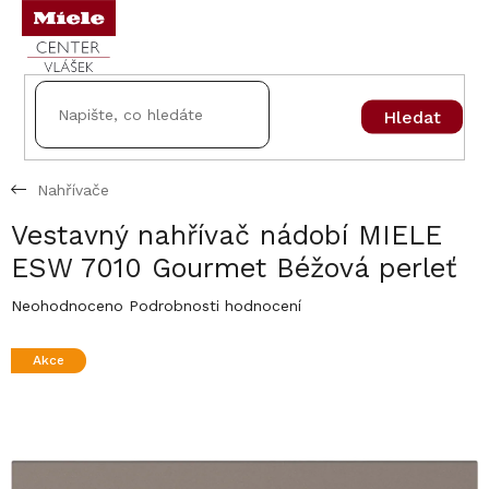
Přejít
na
obsah
Hledat
Nahřívače
Vestavný nahřívač nádobí MIELE
ESW 7010 Gourmet Béžová perleť
Průměrné
Neohodnoceno
Podrobnosti hodnocení
hodnocení
produktu
Akce
je
0,0
z
5
hvězdiček.