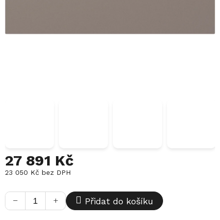
27 891 Kč
23 050 Kč bez DPH
Měrná
cena:
−
+
Přidat do košíku