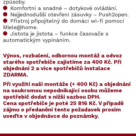
způsoby.
Komfortní a snadné – dotykové ovládání.
Nejjednodušší otevření zásuvky – Push2open.
Přístroj připojitelný do domácí wi-fi pomocí
Miele@home.
Jistota je jistota – funkce časovače s
automatickým vypínáním.
Výnos, rozbalení, odbornou montáž a odvoz
starého spotřebiče zajistíme za 400 Kč. Při
objednání 2 a více spotřebičů instalace
ZDARMA.
​​Při využití naší montáže (+ 400 Kč) a objednání
na soukromou nepodnikající osobu můžeme
spotřebič dodat s nižší sazbou DPH.
Cena spotřebiče je poté
25 816 Kč
. V případě
zájmu o předanění tento požadavek prosím
uveďte v objednávce do poznámky.
Kód:
ZARUKA 5 LET
Kód:
11103100
Kód:
ZARUKA 10 LET
Kód:
11103110
Akce
Akce