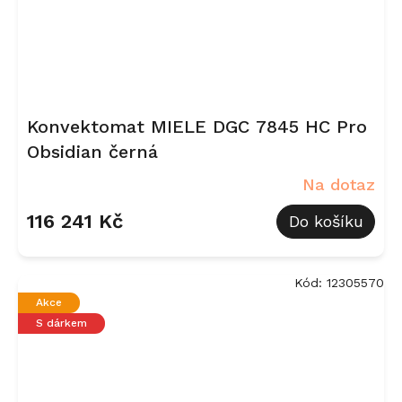
Konvektomat MIELE DGC 7845 HC Pro
Obsidian černá
Na dotaz
116 241 Kč
Do košíku
Kód:
12305570
Akce
S dárkem