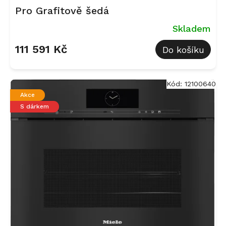
Pro Grafitově šedá
Skladem
111 591 Kč
Do košíku
Kód:
12100640
Akce
S dárkem