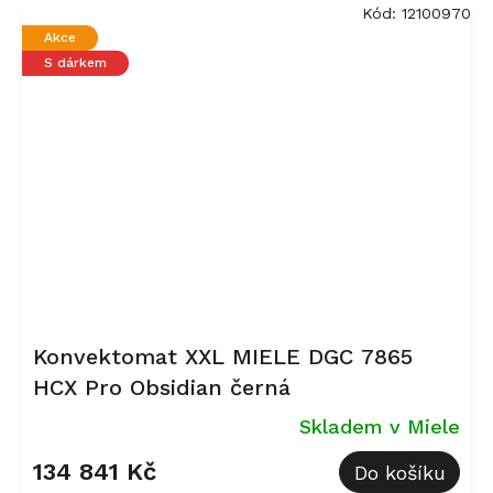
Kód:
12100970
Akce
S dárkem
Konvektomat XXL MIELE DGC 7865
HCX Pro Obsidian černá
Skladem v Miele
134 841 Kč
Do košíku