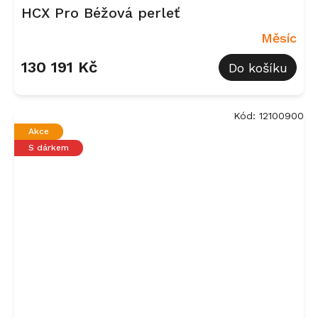
HCX Pro Béžová perleť
Měsíc
130 191 Kč
Do košíku
Kód:
12100900
Akce
S dárkem