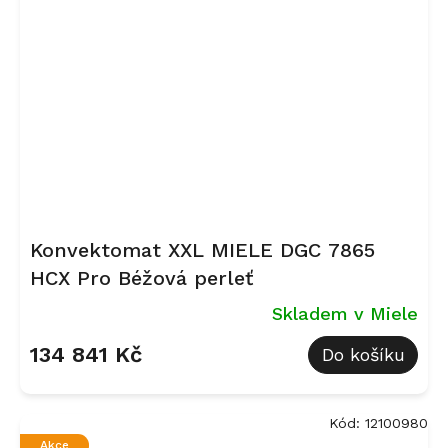
Konvektomat XXL MIELE DGC 7865
HCX Pro Béžová perleť
Skladem v Miele
134 841 Kč
Do košíku
Kód:
12100980
Akce