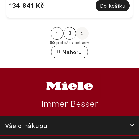
134 841 Kč
Do košíku
S
1
2
t
59
položek celkem
O
r
v
Nahoru
á
l
n
á
d
k
Z
a
á
o
c
p
v
í
a
p
á
t
r
Immer Besser
n
v
í
k
í
y
v
Vše o nákupu
ý
p