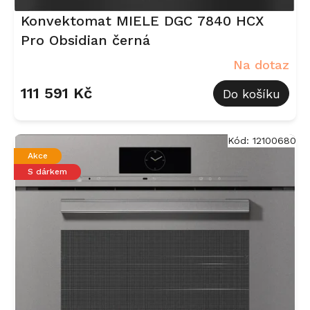
Konvektomat MIELE DGC 7840 HCX
Pro Obsidian černá
Na dotaz
111 591 Kč
Do košíku
Kód:
12100680
Akce
S dárkem