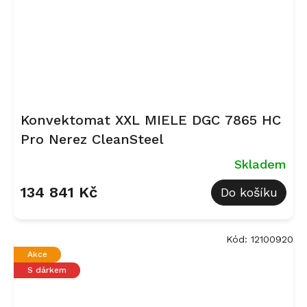
Konvektomat XXL MIELE DGC 7865 HC
Pro Nerez CleanSteel
Skladem
134 841 Kč
Do košíku
Kód:
12100920
Akce
S dárkem