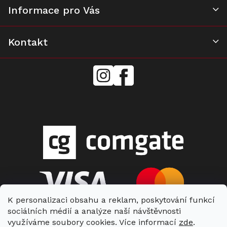
i
Informace pro Vás
s
u
Kontakt
mielecentervlasek
Miele
Center
Vlášek
K personalizaci obsahu a reklam, poskytování funkcí
sociálních médií a analýze naší návštěvnosti
využíváme soubory cookies. Více informací
zde
.