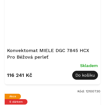
Konvektomat MIELE DGC 7845 HCX
Pro Béžová perleť
Skladem
116 241 Kč
Do košíku
Kód:
12100730
Akce
S dárkem