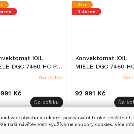
ce
Akce
dárkem
S dárkem
nvektomat XXL
Konvektomat XXL
ELE DGC 7460 HC Pro
MIELE DGC 7460 HC
afitově šedá
Nerez CleanSteel
Na dotaz
Na 
 991 Kč
92 991 Kč
Do košíku
Do ko
onalizaci obsahu a reklam, poskytování funkcí sociálních
Kód:
12613820
Kód:
ýze naší návštěvnosti využíváme soubory cookies. Více in
ce
Akce