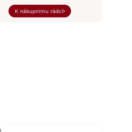
K nákupnímu rádci
m