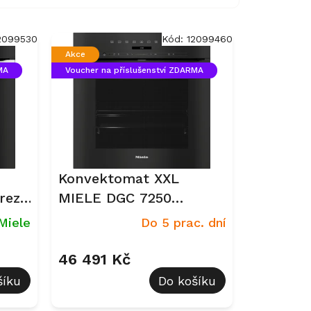
2099530
Kód:
12099460
Akce
MA
Voucher na příslušenství ZDARMA
Konvektomat XXL
rez
MIELE DGC 7250
Obsidian černá
Miele
Do 5 prac. dní
46 491 Kč
šíku
Do košíku