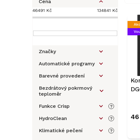
o
Cena
s
46491
Kč
134841
Kč
V
t
ý
r
Ak
p
a
Vou
i
n
s
n
p
í
Značky
r
p
o
a
Automatické programy
d
n
u
Barevné provedení
e
Ko
k
l
Bezdrátový pokrmový
DG
t
teploměr
ů
Funkce Crisp
?
46
HydroClean
?
Klimatické pečení
?