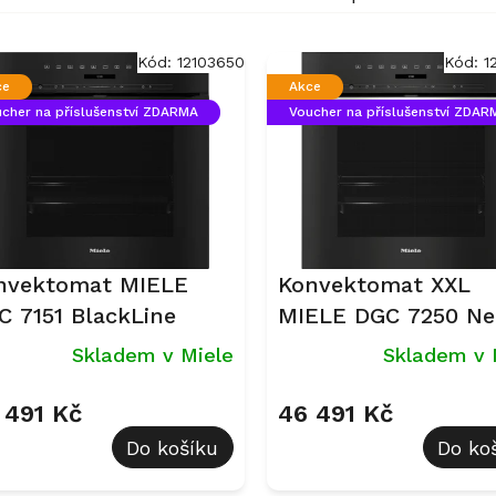
Kód:
12103650
Kód:
1
ce
Akce
cher na příslušenství ZDARMA
Voucher na příslušenství ZDAR
nvektomat MIELE
Konvektomat XXL
C 7151 BlackLine
MIELE DGC 7250 Ne
CleanSteel
Skladem v Miele
Skladem v 
 491 Kč
46 491 Kč
Do košíku
Do ko