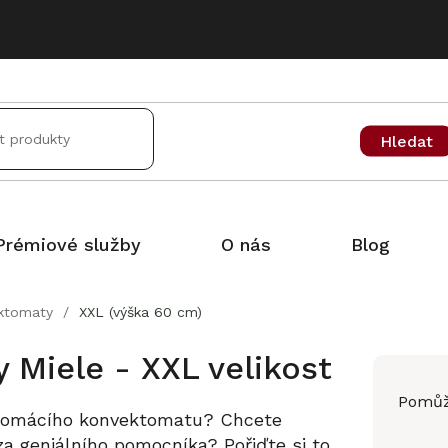
Hledat
Prémiové služby
O nás
Blog
ktomaty
/
XXL (výška 60 cm)
Miele - XXL velikost
Pomůž
h domácího konvektomatu? Chcete
za geniálního pomocníka? Pořiďte si to