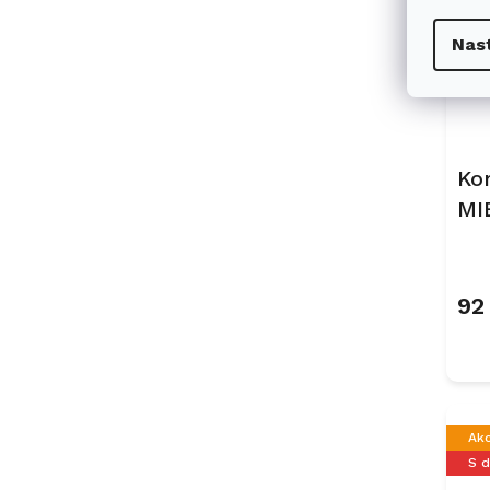
S 
Nas
Ko
MI
Pr
92
Ak
S 