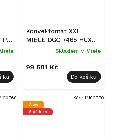
Konvektomat XXL
 Pro
MIELE DGC 7465 HCX
Pro Grafitově šedá
Miele
Skladem v Miele
99 501 Kč
šíku
Do košíku
2100760
Kód:
12100770
Akce
S dárkem