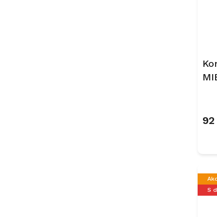
Ko
MI
Pr
ma
92
Ak
S 