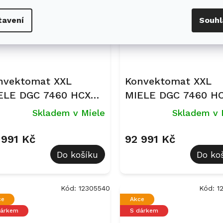
dárkem
S dárkem
tavení
Souhl
nvektomat XXL
Konvektomat XXL
ELE DGC 7460 HCX
MIELE DGC 7460 H
o Béžová perleť
Pro Grafitově šedá
Skladem v Miele
Skladem v 
 991 Kč
92 991 Kč
Do košíku
Do ko
Kód:
12305540
Kód:
1
ce
Akce
dárkem
S dárkem