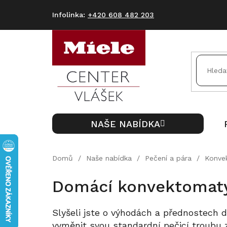
Přejít
na
+420 608 482 203
obsah
NAŠE NABÍDKA
Domů
/
Naše nabídka
/
Pečení a pára
/
Konve
Domácí konvektomaty 
Slyšeli jste o výhodách a přednostec
vyměnit svou standardní pečicí troubu 