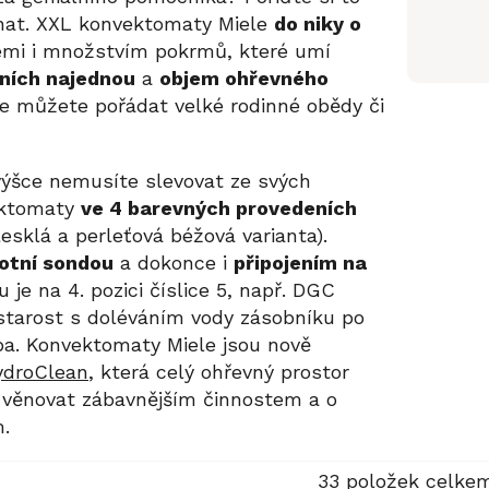
hnat. XXL konvektomaty Miele
do niky o
mi i množstvím pokrmů, které umí
vních najednou
a
objem ohřevného
že můžete pořádat velké rodinné obědy či
výšce nemusíte slevovat ze svých
ektomaty
ve 4 barevných provedeních
esklá a perleťová béžová varianta).
otní sondou
a dokonce i
připojením na
 je na 4. pozici číslice 5, např. DGC
tarost s doléváním vody zásobníku po
ba. Konvektomaty Miele jsou nově
ydroClean
, která celý ohřevný prostor
 věnovat zábavnějším činnostem a o
.
33
položek celke