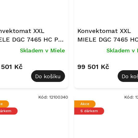
nvektomat XXL
Konvektomat XXL
ELE DGC 7465 HC Pro
MIELE DGC 7465 HC
rez CleanSteel
Obsidian černá
Skladem v Miele
Skladem v 
 501 Kč
99 501 Kč
Do košíku
Do ko
Kód:
12100340
Kód:
1
ce
Akce
dárkem
S dárkem