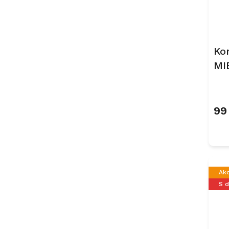
Ko
MI
Ne
99
Ak
S 