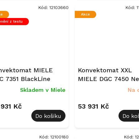
Kód:
12103660
Kód:
1
ce
Akce
nění z testu
nvektomat MIELE
Konvektomat XXL
C 7351 BlackLine
MIELE DGC 7450 Ne
CleanSteel
Skladem v Miele
Na 
 931 Kč
53 931 Kč
Do košíku
Do ko
Kód:
12100180
Kód:
1