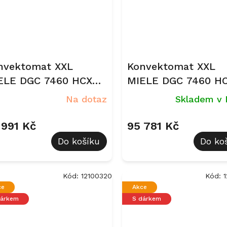
nvektomat XXL
Konvektomat XXL
ELE DGC 7460 HCX
MIELE DGC 7460 HC
o Obsidian černá,
Béžová perleť
Na dotaz
Skladem v 
tná
 991 Kč
95 781 Kč
Do košíku
Do ko
Kód:
12100320
Kód:
ce
Akce
dárkem
S dárkem