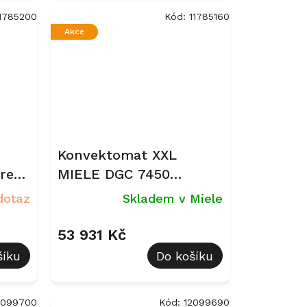
1785200
Kód:
11785160
Akce
Konvektomat XXL
rez
MIELE DGC 7450
Obsidian černá
dotaz
Skladem v Miele
53 931 Kč
šíku
Do košíku
2099700
Kód:
12099690