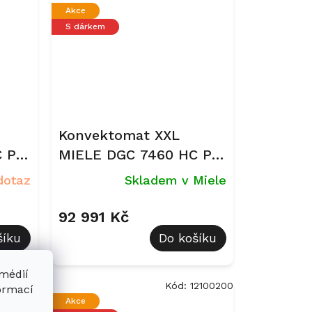
Akce
S dárkem
Konvektomat XXL
 Pro
MIELE DGC 7460 HC Pro
Obsidian černá
dotaz
Skladem v Miele
92 991 Kč
šíku
Do košíku
 médií
12100210
Kód:
12100200
formací
Akce