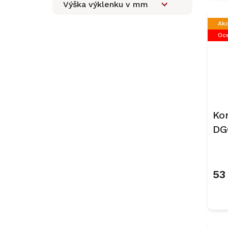
Výška výklenku v mm
Ak
Oce
Ko
DG
53