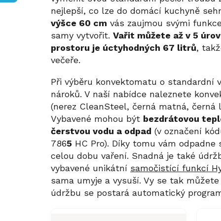
nejlepší, co lze do domácí kuchyně se
výšce 60 cm
vás zaujmou svými funkce
samy vytvořit.
Vařit můžete až v 5 úro
prostoru je úctyhodných 67 litrů
, tak
večeře.
Při výběru konvektomatu o standardní 
nároků. V naší nabídce naleznete konv
(nerez CleanSteel, černá matná, černá l
Vybavené mohou být
bezdrátovou tepl
čerstvou vodu a odpad
(v označení kódu
786
5
HC Pro). Díky tomu vám odpadne s
celou dobu vaření. Snadná je také údrž
vybavené unikátní
samočistící funkcí H
sama umyje a vysuší. Vy se tak můžete
údržbu se postará automatický program
P