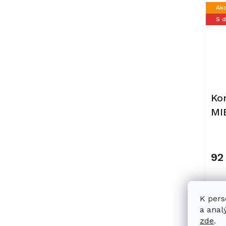
Ak
S 
Ko
MI
Gr
92
K pers
a anal
Ak
zde
.