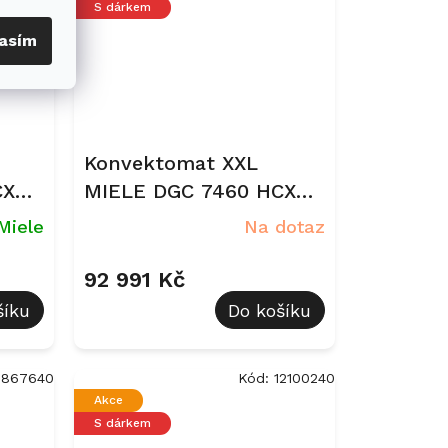
S dárkem
asím
Konvektomat XXL
CX
MIELE DGC 7460 HCX
Pro Obsidian Černá
Miele
Na dotaz
92 991 Kč
šíku
Do košíku
2867640
Kód:
12100240
Akce
S dárkem