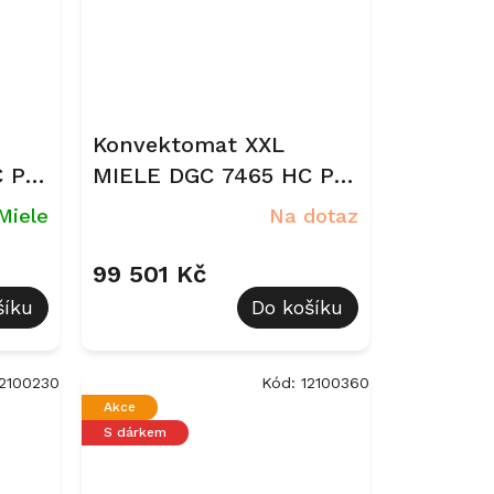
Konvektomat XXL
 Pro
MIELE DGC 7465 HC Pro
Grafitově šedá
Miele
Na dotaz
99 501 Kč
šíku
Do košíku
12100230
Kód:
12100360
Akce
S dárkem