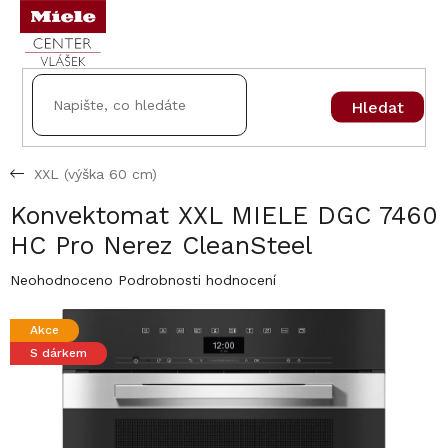
Přejít
na
obsah
Hledat
XXL (výška 60 cm)
Konvektomat XXL MIELE DGC 7460
HC Pro Nerez CleanSteel
Průměrné
Neohodnoceno
Podrobnosti hodnocení
hodnocení
produktu
Akce
je
S dárkem
0,0
z
5
hvězdiček.