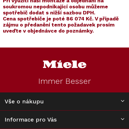
​​Při využití naší montáže a objednání na
soukromou nepodnikající osobu můžeme
spotřebič dodat s nižší sazbou DPH.
Cena spotřebiče je poté
86 074 Kč
. V případě
zájmu o předanění tento požadavek prosím
uveďte v objednávce do poznámky.
Kód:
ZARUKA 5 LET
Kód:
12103650
Kód:
ZARUKA 10 LET
Kód:
12103660
Akce
Akce
Z
Voucher na příslušenství
Ocenění z testu
á
ZDARMA
p
a
t
Immer Besser
í
Konvektomat
Prodloužená
Konvektomat
Prodloužená
MIELE DGC 7151
záruka na 5 let
MIELE DGC 7351
záruka na 10 let
BlackLine
BlackLine
Vše o nákupu
Skladem v Miele
K dispozici
Skladem v Miele
K dispozici
46 491 Kč
3 990 Kč
53 931 Kč
8 490 Kč
Informace pro Vás
Do košíku
Do košíku
Do košíku
Do košíku