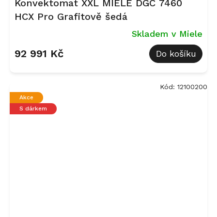
Konvektomat XXL MIELE DGC 7460
HCX Pro Grafitově šedá
Skladem v Miele
92 991 Kč
Do košíku
Kód:
12100200
Akce
S dárkem