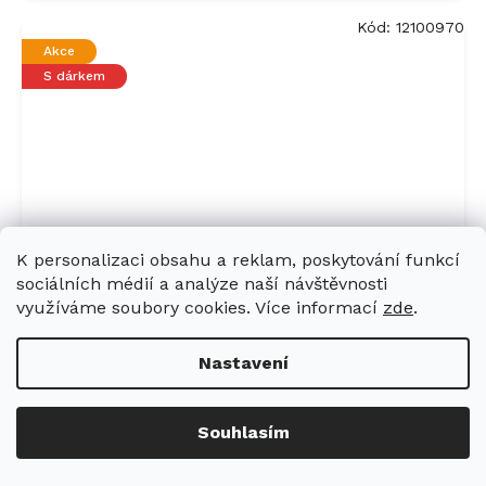
Kód:
12100970
Akce
S dárkem
K personalizaci obsahu a reklam, poskytování funkcí
sociálních médií a analýze naší návštěvnosti
využíváme soubory cookies. Více informací
zde
.
Konvektomat XXL MIELE DGC 7865
Nastavení
HCX Pro Obsidian černá
Souhlasím
Skladem v Miele
134 841 Kč
Do košíku