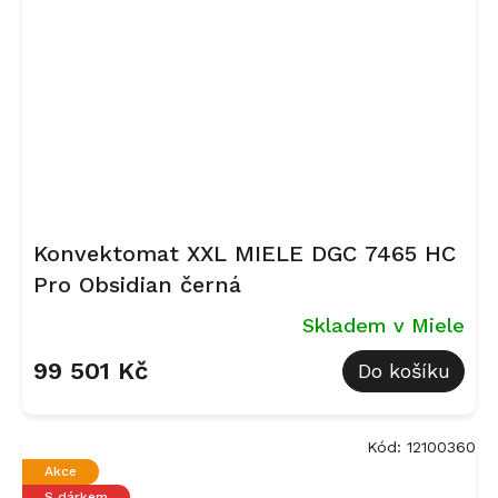
Konvektomat XXL MIELE DGC 7465 HC
Pro Obsidian černá
Skladem v Miele
99 501 Kč
Do košíku
Kód:
12100360
Akce
S dárkem