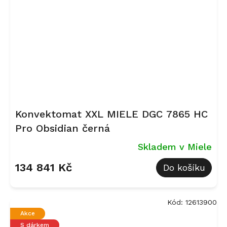
Konvektomat XXL MIELE DGC 7865 HC
Pro Obsidian černá
Skladem v Miele
134 841 Kč
Do košíku
Kód:
12613900
Akce
S dárkem