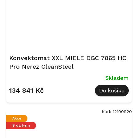
Konvektomat XXL MIELE DGC 7865 HC
Pro Nerez CleanSteel
Skladem
134 841 Kč
Do košíku
Kód:
12100920
Akce
S dárkem