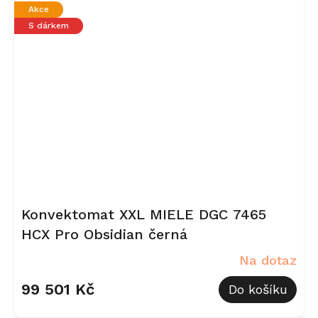
Akce
S dárkem
Konvektomat XXL MIELE DGC 7465
HCX Pro Obsidian černá
Na dotaz
99 501 Kč
Do košíku