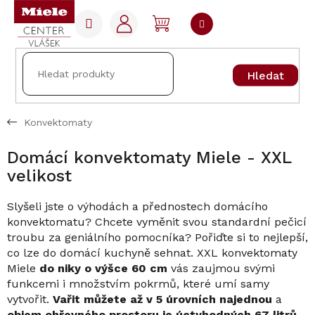
Přejít
na
NÁKUPNÍ
obsah
KOŠÍK
Hledat
Konvektomaty
Domácí konvektomaty Miele - XXL
velikost
Slyšeli jste o výhodách a přednostech domácího
konvektomatu? Chcete vyměnit svou standardní pečicí
troubu za geniálního pomocníka? Pořiďte si to nejlepší,
co lze do domácí kuchyně sehnat. XXL konvektomaty
Miele
do niky o výšce 60 cm
vás zaujmou svými
funkcemi i množstvím pokrmů, které umí samy
vytvořit.
Vařit můžete až v 5 úrovních najednou
a
objem ohřevného prostoru je úctyhodných 67 litrů
,