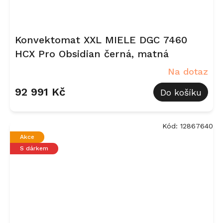
Konvektomat XXL MIELE DGC 7460
HCX Pro Obsidian černá, matná
Na dotaz
92 991 Kč
Do košíku
Kód:
12867640
Akce
S dárkem