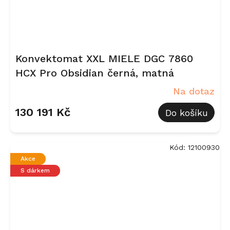
Konvektomat XXL MIELE DGC 7860
HCX Pro Obsidian černá, matná
Na dotaz
130 191 Kč
Do košíku
Kód:
12100930
Akce
S dárkem