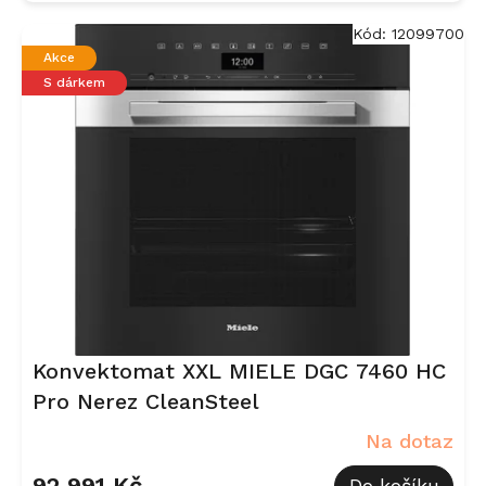
Kód:
12099700
Akce
S dárkem
Konvektomat XXL MIELE DGC 7460 HC
Pro Nerez CleanSteel
Na dotaz
92 991 Kč
Do košíku