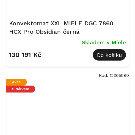
Konvektomat XXL MIELE DGC 7860
HCX Pro Obsidian černá
Skladem v Miele
130 191 Kč
Do košíku
Kód:
12305580
Akce
S dárkem