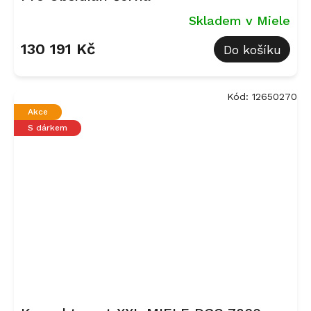
Skladem v Miele
130 191 Kč
Do košíku
Kód:
12650270
Akce
S dárkem