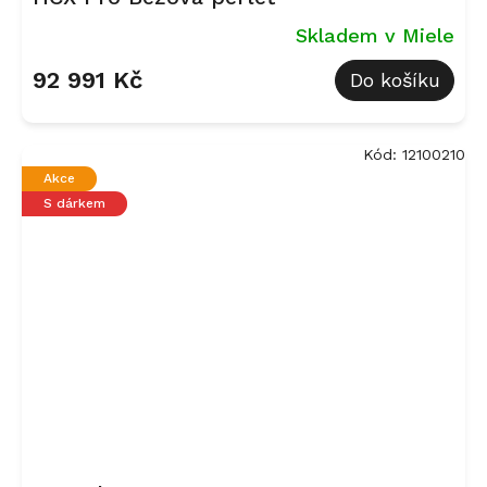
Skladem v Miele
92 991 Kč
Do košíku
Kód:
12100210
Akce
S dárkem