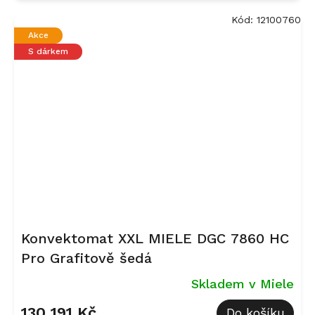
Kód:
12100760
Akce
S dárkem
Konvektomat XXL MIELE DGC 7860 HC
Pro Grafitově šedá
Skladem v Miele
130 191 Kč
Do košíku