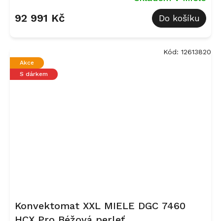
92 991 Kč
Do košíku
Kód:
12613820
Akce
S dárkem
Konvektomat XXL MIELE DGC 7460
HCX Pro Béžová perleť