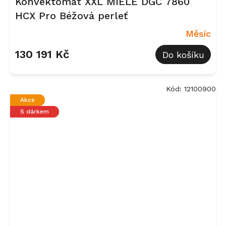
Konvektomat XXL MIELE DGC 7860
HCX Pro Béžová perleť
Měsíc
130 191 Kč
Do košíku
Kód:
12100900
Akce
S dárkem