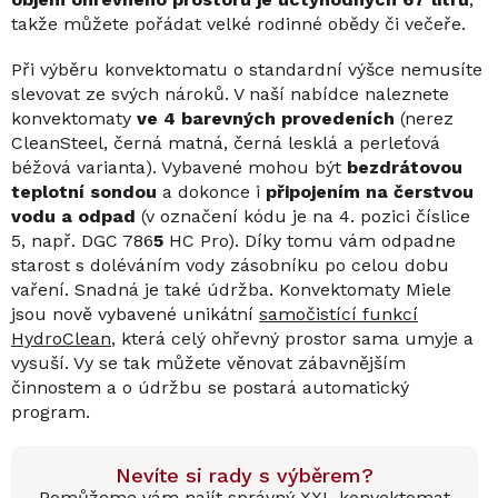
takže můžete pořádat velké rodinné obědy či večeře.
Při výběru konvektomatu o standardní výšce nemusíte
slevovat ze svých nároků. V naší nabídce naleznete
konvektomaty
ve 4 barevných provedeních
(nerez
CleanSteel, černá matná, černá lesklá a perleťová
béžová varianta). Vybavené mohou být
bezdrátovou
teplotní sondou
a dokonce i
připojením na čerstvou
vodu a odpad
(v označení kódu je na 4. pozici číslice
5, např. DGC 786
5
HC Pro). Díky tomu vám odpadne
starost s doléváním vody zásobníku po celou dobu
vaření. Snadná je také údržba. Konvektomaty Miele
jsou nově vybavené unikátní
samočistící funkcí
HydroClean
, která celý ohřevný prostor sama umyje a
vysuší. Vy se tak můžete věnovat zábavnějším
činnostem a o údržbu se postará automatický
program.
Nevíte si rady s výběrem?
Pomůžeme vám najít správný XXL konvektomat