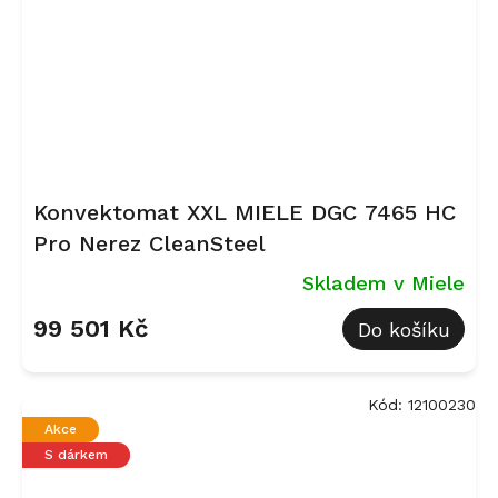
Konvektomat XXL MIELE DGC 7465 HC
Pro Nerez CleanSteel
Skladem v Miele
99 501 Kč
Do košíku
Kód:
12100230
Akce
S dárkem