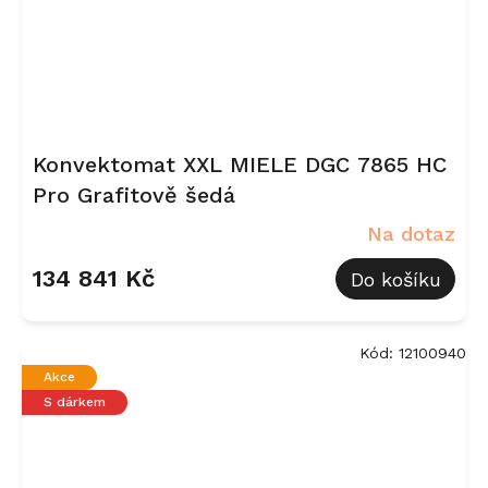
Konvektomat XXL MIELE DGC 7865 HC
Pro Grafitově šedá
Na dotaz
134 841 Kč
Do košíku
Kód:
12100940
Akce
S dárkem