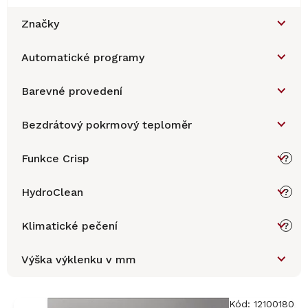
Značky
Automatické programy
Barevné provedení
Bezdrátový pokrmový teploměr
Funkce Crisp
?
HydroClean
?
Klimatické pečení
?
Výška výklenku v mm
V
ý
Kód:
12100180