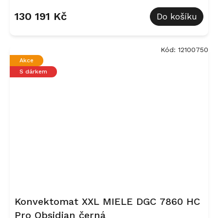
130 191 Kč
Do košíku
Kód:
12100750
Akce
S dárkem
Konvektomat XXL MIELE DGC 7860 HC
Pro Obsidian černá