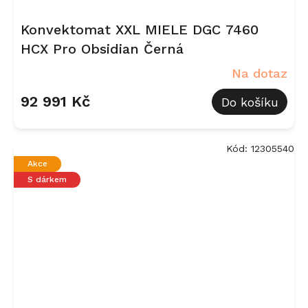
Konvektomat XXL MIELE DGC 7460
HCX Pro Obsidian Černá
Na dotaz
92 991 Kč
Do košíku
Kód:
12305540
Akce
S dárkem