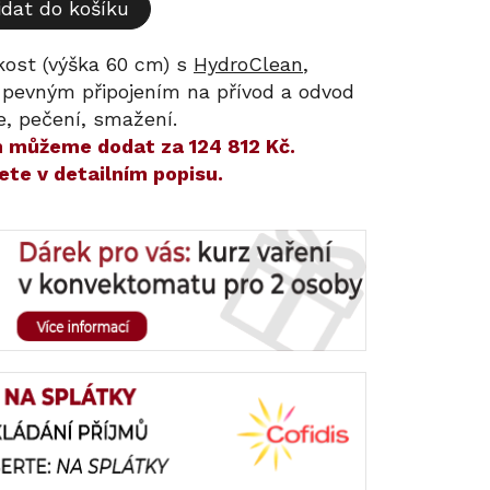
idat do košíku
ikost (výška 60 cm) s
HydroClean
,
 pevným připojením na přívod a odvod
e, pečení, smažení.
ám můžeme dodat za
124 812 Kč
.
ete v detailním popisu.