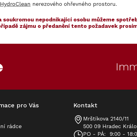
HydroClean
nerezového ohřevného prostoru.
í na soukromou nepodnikající osobu můžeme spotřeb
 případě zájmu o předanění tento požadavek pros
ET
90
Kód:
ZARUKA 10 LET
Kód:
12099700
Akce
S dárkem
Imm
mace pro Vás
Kontakt
Mrštíkova 2140/11
Konvektomat XXL MIELE DGC
Prodloužená záruka na 10 let
ní rádce
500 09 Hradec Králo
7460 HC Pro Nerez CleanSteel
PO - PÁ:
9:00 - 18: