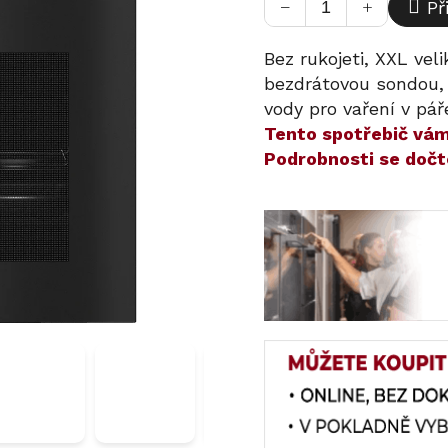
−
+
Př
Bez rukojeti, XXL vel
bezdrátovou sondou,
vody pro vaření v pář
​​Tento spotřebič v
Podrobnosti se dočt