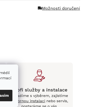
Možnosti doručení
 médií
formací
Profi služby a instalace
asím
Poradíme s výběrem, zajistíme
e
odbornou instalaci
nebo servis,
postaráme se o vás.