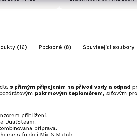
odukty (16)
Podobné (8)
Související soubory 
adla
s přímým připojením na přívod vody a odpad
pr
 bezdrátovým
pokrmovým teploměrem
, síťovým pro
nzorem přiblížení.
gie DualSteam.
kombinovaná příprava.
e@home s funkcí Mix & Match.