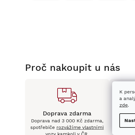
Proč nakoupit u nás
K pers
a anal
zde
.
Doprava zdarma
Kam
Nas
Doprava nad 3 000 Kč zdarma,
Mám
spotřebiče
rozvážíme vlastními
Králové 
vozy kamkoli v ČR
.