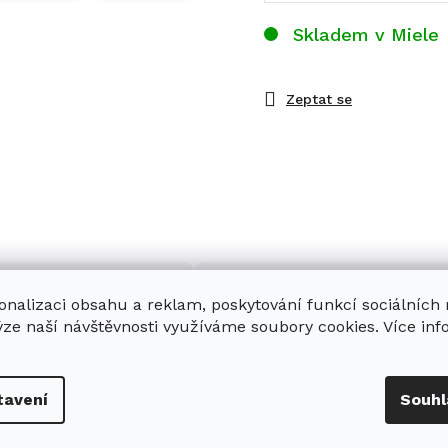
Skladem v Miele
Zeptat se
onalizaci obsahu a reklam, poskytování funkcí sociálních
ýze naší návštěvnosti využíváme soubory cookies. Více in
enná prodejna
Stabilní prodejce
tavení
Souhl
e
showroom
v Hradci
Jsme stabilní prodejce
s možností jednoduše u
domácích spotřebičů Miele s
nás zaparkovat.
zkušenostmi od roku 2001.