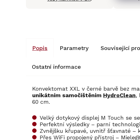
Popis
Parametry
Související pr
Ostatní informace
Konvektomat XXL v černé barvě bez m
unikátním samočištěním
HydroClean
,
60 cm.
Velký dotykový displej M Touch se se
Perfektní výsledky – parní technolo
Zvnějšku křupavé, uvnitř šťavnaté – 
Přes WiFi propojený přístroj – Miel