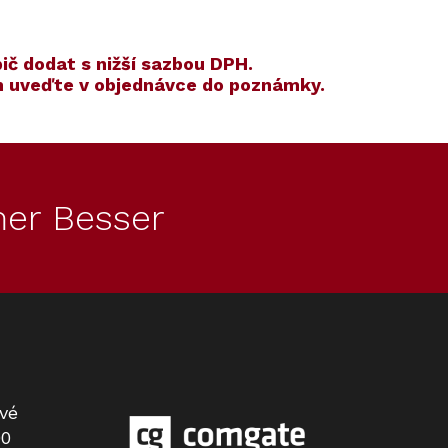
ič dodat s nižší sazbou DPH.
ím uveďte v objednávce do poznámky.
Kód:
Kód:
12100320
12105720
Akce
S dárkem
er Besser
Konvektomat XXL MIELE DGC
Miele GP HC 0125 L HydroCleaner
vé
7465 HC Pro Nerez CleanSteel
(sada 4 lahví) - čisticí prostředek
00