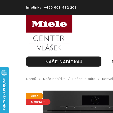
Přejít
na
+420 608 482 203
obsah
NAŠE NABÍDKA
Domů
/
Naše nabídka
/
Pečení a pára
/
Konve
Akce
S dárkem