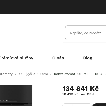
Prémiové služby
O nás
Blog
ktomaty
/
XXL (výška 60 cm)
/
Konvektomat XXL MIELE DGC 78
134 841 Kč
111 439 Kč bez DPH
Měrná
cena: