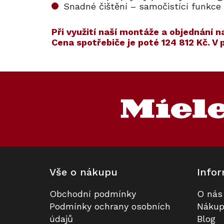
Snadné čištění – samočistící funkce
​​Při využití naší montáže a objednán
Cena spotřebiče je poté
124 812 Kč
. V
Kód:
Kód:
ZARUKA 5 L
123055
Akce
Z
S dárkem
á
p
a
t
í
Vše o nákupu
Infor
Obchodní podmínky
O nás
Konvektomat XXL MIELE DGC
Prodloužená záruka na 5 let
Podmínky ochrany osobních
Nákup
7865 HCX Pro Obsidian černá,
údajů
Blog