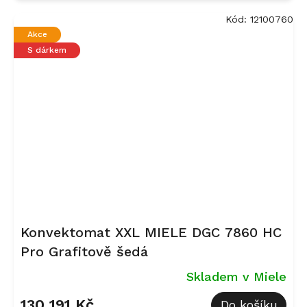
Kód:
12100760
Akce
S dárkem
Konvektomat XXL MIELE DGC 7860 HC
Pro Grafitově šedá
Skladem v Miele
130 191 Kč
Do košíku