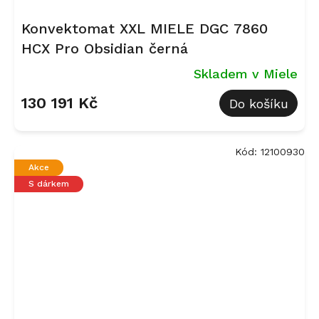
Konvektomat XXL MIELE DGC 7860
HCX Pro Obsidian černá
Skladem v Miele
130 191 Kč
Do košíku
Kód:
12100930
Akce
S dárkem