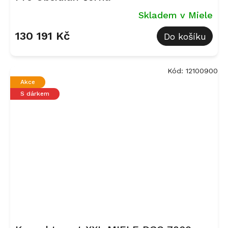
Skladem v Miele
130 191 Kč
Do košíku
Kód:
12100900
Akce
S dárkem