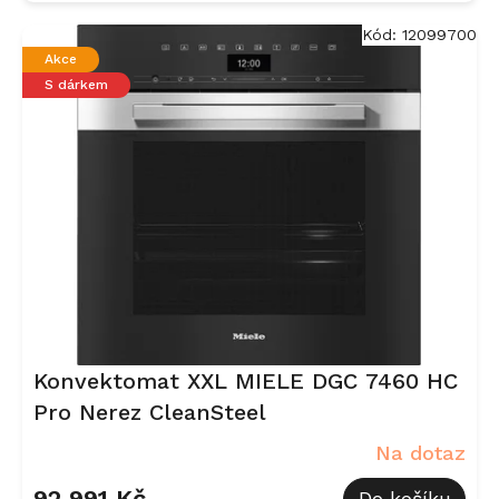
Kód:
12099700
Akce
S dárkem
Konvektomat XXL MIELE DGC 7460 HC
Pro Nerez CleanSteel
Na dotaz
92 991 Kč
Do košíku