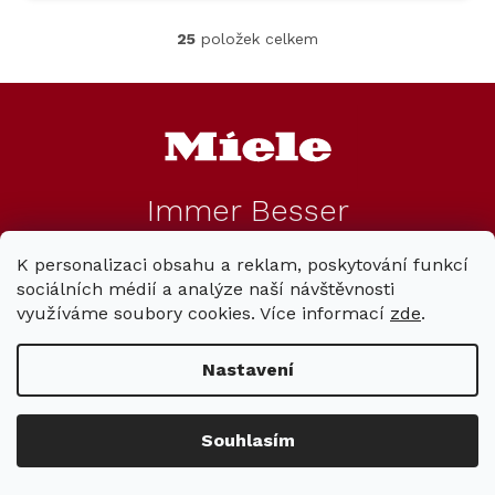
25
položek celkem
O
v
l
Z
á
á
d
p
a
a
c
t
í
Immer Besser
í
p
r
v
K personalizaci obsahu a reklam, poskytování funkcí
k
Vše o nákupu
sociálních médií a analýze naší návštěvnosti
y
využíváme soubory cookies. Více informací
zde
.
v
ý
Informace pro Vás
p
Nastavení
i
s
u
Kontakt
Souhlasím
mielecentervlasek
Miele