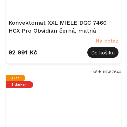
Konvektomat XXL MIELE DGC 7460
HCX Pro Obsidian černá, matná
Na dotaz
92 991 Kč
Do košíku
Kód:
12867640
Akce
S dárkem