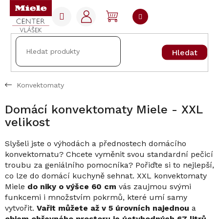
Přejít
na
NÁKUPNÍ
obsah
KOŠÍK
Hledat
Konvektomaty
Domácí konvektomaty Miele - XXL
velikost
Slyšeli jste o výhodách a přednostech domácího
konvektomatu? Chcete vyměnit svou standardní pečicí
troubu za geniálního pomocníka? Pořiďte si to nejlepší,
co lze do domácí kuchyně sehnat. XXL konvektomaty
Miele
do niky o výšce 60 cm
vás zaujmou svými
funkcemi i množstvím pokrmů, které umí samy
vytvořit.
Vařit můžete až v 5 úrovních najednou
a
objem ohřevného prostoru je úctyhodných 67 litrů
,