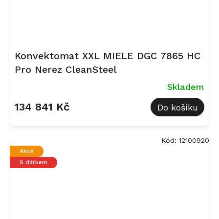
Konvektomat XXL MIELE DGC 7865 HC
Pro Nerez CleanSteel
Skladem
134 841 Kč
Do košíku
Kód:
12100920
Akce
S dárkem