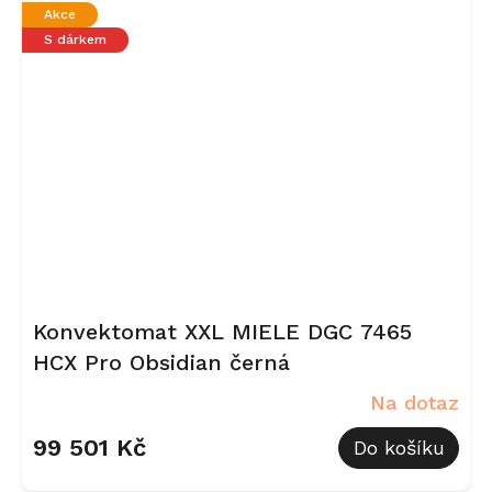
Akce
S dárkem
Konvektomat XXL MIELE DGC 7465
HCX Pro Obsidian černá
Na dotaz
99 501 Kč
Do košíku