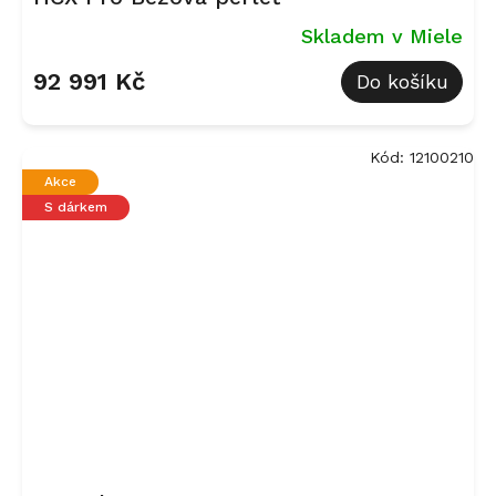
Skladem v Miele
92 991 Kč
Do košíku
Kód:
12100210
Akce
S dárkem