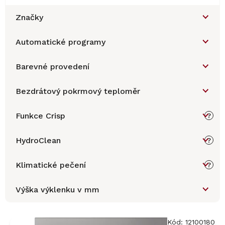
Značky
Automatické programy
Barevné provedení
Bezdrátový pokrmový teploměr
Funkce Crisp
?
HydroClean
?
Klimatické pečení
?
Výška výklenku v mm
V
ý
Kód:
12100180