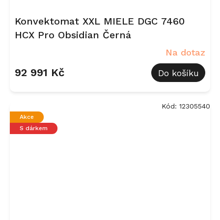
Konvektomat XXL MIELE DGC 7460
HCX Pro Obsidian Černá
Na dotaz
92 991 Kč
Do košíku
Kód:
12305540
Akce
S dárkem