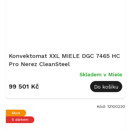
Konvektomat XXL MIELE DGC 7465 HC
Pro Nerez CleanSteel
Skladem v Miele
99 501 Kč
Do košíku
Kód:
12100230
Akce
S dárkem