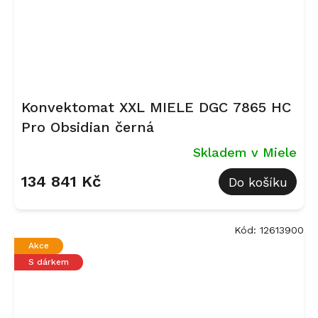
Konvektomat XXL MIELE DGC 7865 HC
Pro Obsidian černá
Skladem v Miele
134 841 Kč
Do košíku
Kód:
12613900
Akce
S dárkem