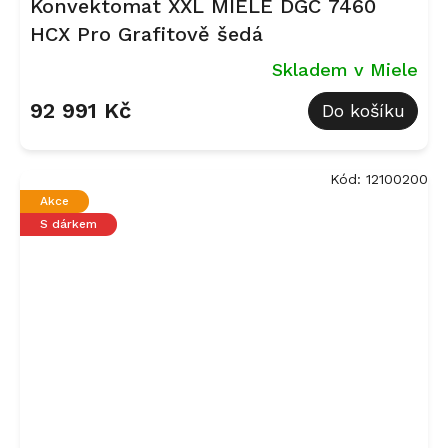
Konvektomat XXL MIELE DGC 7460
HCX Pro Grafitově šedá
Skladem v Miele
92 991 Kč
Do košíku
Kód:
12100200
Akce
S dárkem