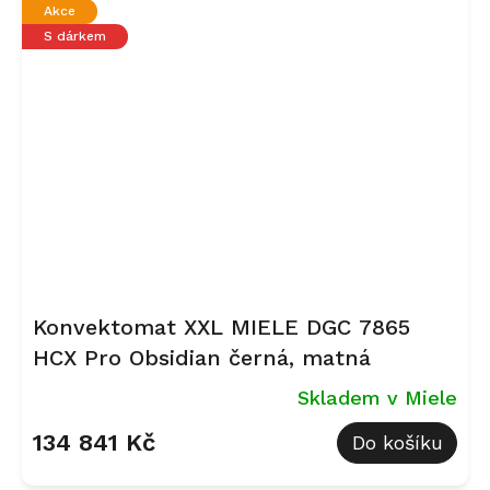
Akce
S dárkem
Konvektomat XXL MIELE DGC 7865
HCX Pro Obsidian černá, matná
Skladem v Miele
134 841 Kč
Do košíku