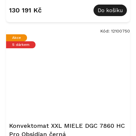
130 191 Kč
Do košíku
Kód:
12100750
Akce
S dárkem
Konvektomat XXL MIELE DGC 7860 HC
Pro Obsidian černá