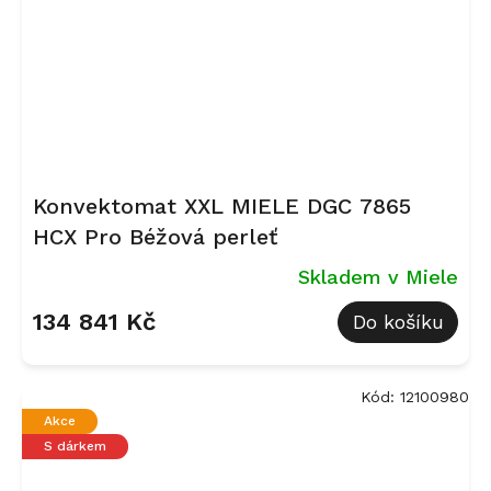
Konvektomat XXL MIELE DGC 7865
HCX Pro Béžová perleť
Skladem v Miele
134 841 Kč
Do košíku
Kód:
12100980
Akce
S dárkem