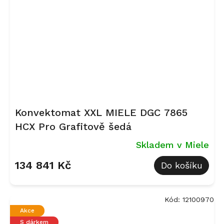
Konvektomat XXL MIELE DGC 7865
HCX Pro Grafitově šedá
Skladem v Miele
134 841 Kč
Do košíku
Kód:
12100970
Akce
S dárkem