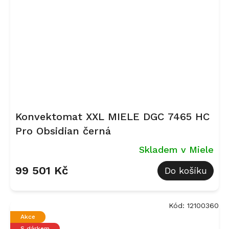
Konvektomat XXL MIELE DGC 7465 HC
Pro Obsidian černá
Skladem v Miele
99 501 Kč
Do košíku
Kód:
12100360
Akce
S dárkem