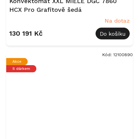
Konvektomat XXL MIELE DGC 7860
HCX Pro Grafitově šedá
Na dotaz
130 191 Kč
Do košíku
Kód:
12100890
Akce
S dárkem