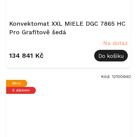
Konvektomat XXL MIELE DGC 7865 HC
Pro Grafitově šedá
Na dotaz
134 841 Kč
Do košíku
Kód:
12100940
Akce
S dárkem