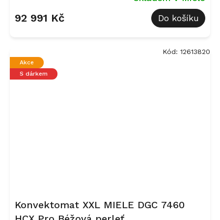
92 991 Kč
Do košíku
Kód:
12613820
Akce
S dárkem
Konvektomat XXL MIELE DGC 7460
HCX Pro Béžová perleť