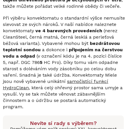
takže můžete pořádat velké rodinné obědy či večeře.
Při výběru konvektomatu o standardní výšce nemusíte
slevovat ze svých nároků. V naší nabídce naleznete
konvektomaty
ve 4 barevných provedeních
(nerez
CleanSteel, černá matná, černá lesklá a perleťová
béžová varianta). Vybavené mohou být
bezdrátovou
teplotní sondou
a dokonce i
připojením na čerstvou
vodu a odpad
(v označení kódu je na 4. pozici číslice
5, např. DGC 786
5
HC Pro). Díky tomu vám odpadne
starost s doléváním vody zásobníku po celou dobu
vaření. Snadná je také údržba. Konvektomaty Miele
jsou nově vybavené unikátní
samočistící funkcí
HydroClean
, která celý ohřevný prostor sama umyje a
vysuší. Vy se tak můžete věnovat zábavnějším
činnostem a o údržbu se postará automatický
program.
Nevíte si rady s výběrem?
Pomůžeme vám najít správný XXL konvektomat