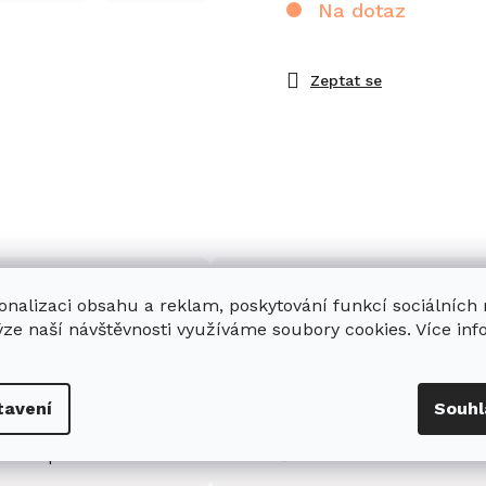
Na dotaz
Zeptat se
onalizaci obsahu a reklam, poskytování funkcí sociálních
ýze naší návštěvnosti využíváme soubory cookies. Více in
enná prodejna
Stabilní prodejce
e
showroom
v Hradci
Jsme stabilní prodejce
tavení
Souhl
s možností jednoduše u
domácích spotřebičů Miele s
nás zaparkovat.
zkušenostmi od roku 2001.