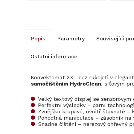
Popis
Parametry
Související pr
Ostatní informace
Konvektomat XXL bez rukojeti v elegan
samočištěním
HydroClean
, síťovým pr
Velký textový displej se senzorovým
Perfektní výsledky – parní technol
Zvnějšku křupavé, uvnitř šťavnaté –
Pohodlná manipulace – zásobník na
Snadné čištění – nerezový ohřevný p