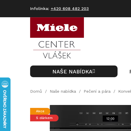
Přejít
na
+420 608 482 203
obsah
NAŠE NABÍDKA
Domů
/
Naše nabídka
/
Pečení a pára
/
Konve
Akce
S dárkem