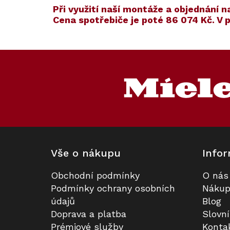
​​Při využití naší montáže a objednán
Cena spotřebiče je poté
86 074 Kč
. V
Kód:
Kód:
ZARUKA 5 L
123055
Akce
Z
S dárkem
á
p
a
t
í
Vše o nákupu
Infor
Obchodní podmínky
O nás
Konvektomat XXL MIELE DGC
Prodloužená záruka na 5 let
Podmínky ochrany osobních
Nákup
7860 HCX Pro Obsidian černá,
údajů
Blog
matná
Doprava a platba
Slovn
K dispozici
Na dotaz
Prémiové služby
Konta