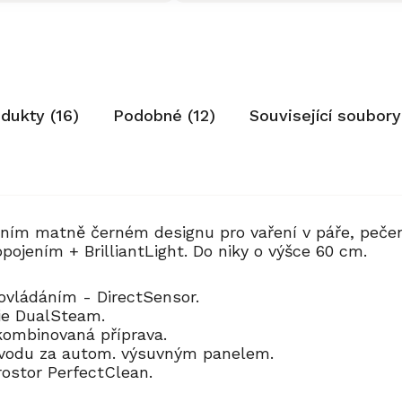
odukty (16)
Podobné (12)
Související soubory
tním matně černém designu pro vaření v páře, peče
opojením + BrilliantLight. Do niky o výšce 60 cm.
 ovládáním - DirectSensor.
ogie DualSteam.
 kombinovaná příprava.
 vodu za autom. výsuvným panelem.
rostor PerfectClean.