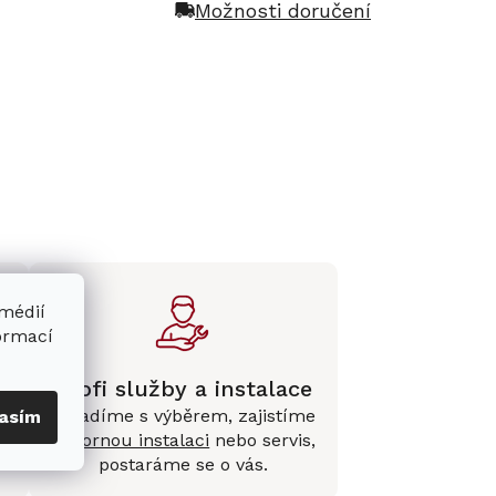
Možnosti doručení
 médií
formací
Profi služby a instalace
Poradíme s výběrem, zajistíme
asím
e
odbornou instalaci
nebo servis,
postaráme se o vás.