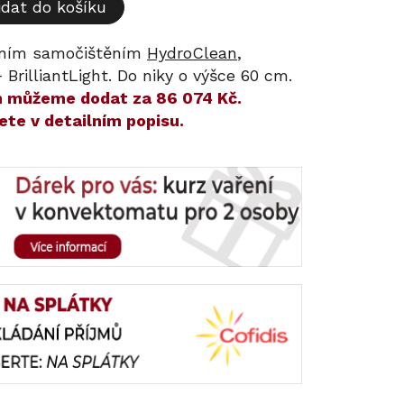
idat do košíku
átním samočištěním
HydroClean
,
BrilliantLight. Do niky o výšce 60 cm.
ám můžeme dodat za
86 074 Kč
.
ete v detailním popisu.