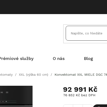
Prémiové služby
O nás
Blog
ktomaty
/
XXL (výška 60 cm)
/
Konvektomat XXL MIELE DGC 74
92 991 Kč
76 852 Kč bez DPH
Měrná
cena: