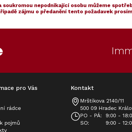
í na soukromou nepodnikající osobu můžeme spotřeb
 případě zájmu o předanění tento požadavek pros
ET
80
Kód:
ZARUKA 10 LET
Kód:
12613820
Akce
S dárkem
Imm
mace pro Vás
Kontakt
Mrštíkova 2140/11
Konvektomat XXL MIELE DGC
Prodloužená záruka na 10 let
ní rádce
500 09 Hradec Králo
7460 HCX Pro Béžová perleť
PO - PÁ:
9:00 - 18:
ík pojmů
SO:
9:00 - 12:
Skladem v Miele
K dispozici
kty