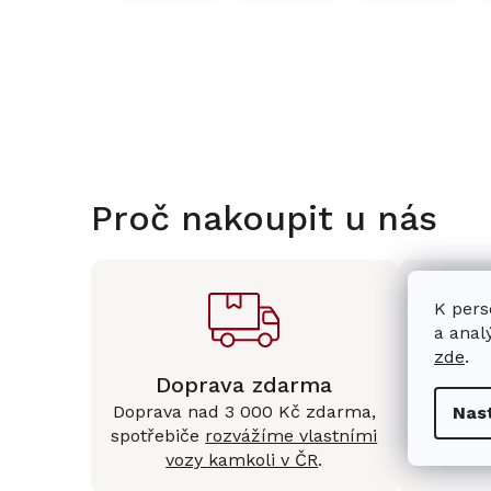
Proč nakoupit u nás
K pers
a anal
zde
.
Doprava zdarma
Kam
Doprava nad 3 000 Kč zdarma,
Mám
Nas
spotřebiče
rozvážíme vlastními
Králové 
vozy kamkoli v ČR
.