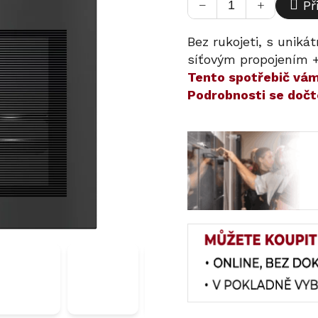
−
+
Př
Bez rukojeti, s unik
síťovým propojením + 
​​Tento spotřebič v
Podrobnosti se dočt