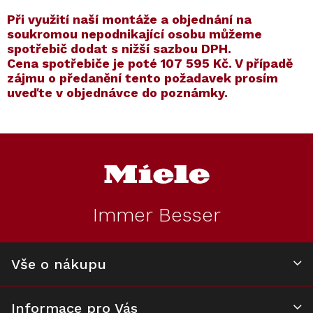
​​Při využití naší montáže a objednání na
soukromou nepodnikající osobu můžeme
spotřebič dodat s nižší sazbou DPH.
Cena spotřebiče je poté
107 595 Kč
. V případě
zájmu o předanění tento požadavek prosím
uveďte v objednávce do poznámky.
Kód:
ZARUKA 5 LET
Kód:
12613880
Kód:
ZARUKA 10 LET
Kód:
12100730
Akce
Akce
Z
S dárkem
S dárkem
á
p
a
t
Immer Besser
í
Konvektomat
Prodloužená
Konvektomat
Prodloužená
MIELE DGC 7845
záruka na 5 let
MIELE DGC 7845
záruka na 10 let
HCX Pro Béžová
HCX Pro Grafitově
Vše o nákupu
K dispozici
Skladem
K dispozici
Na dotaz
perleť
šedá
116 241 Kč
3 990 Kč
116 241 Kč
8 490 Kč
Informace pro Vás