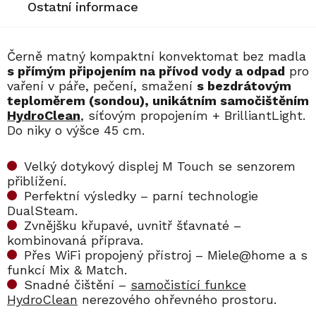
Ostatní informace
Černě matný kompaktní konvektomat bez madla
s přímým připojením na přívod vody a odpad
pro
vaření v páře, pečení, smažení
s bezdrátovým
teploměrem (sondou), unikátním samočištěním
HydroClean
, síťovým propojením + BrilliantLight.
Do niky o výšce 45 cm.
Velký dotykový displej M Touch se senzorem
přiblížení.
Perfektní výsledky – parní technologie
DualSteam.
Zvnějšku křupavé, uvnitř šťavnaté –
kombinovaná příprava.
Přes WiFi propojený přístroj – Miele@home a s
funkcí Mix & Match.
Snadné čištění –
samočistící funkce
HydroClean
nerezového ohřevného prostoru.