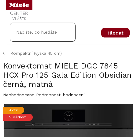
Přejít
na
obsah
Hledat
Kompaktní (výška 45 cm)
Konvektomat MIELE DGC 7845
HCX Pro 125 Gala Edition Obsidian
černá, matná
Průměrné
Neohodnoceno
Podrobnosti hodnocení
hodnocení
produktu
Akce
je
S dárkem
0,0
z
5
hvězdiček.