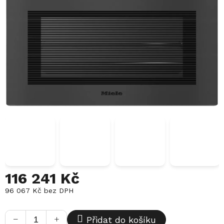
116 241 Kč
96 067 Kč bez DPH
Měrná
cena:
−
+
Přidat do košíku