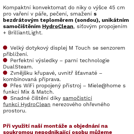
Kompaktní konvektomat do niky o výšce 45 cm
pro vaření v páře, pečení, smažení
s
bezdrátovým teploměrem (sondou), unikátním
samočištěním
HydroClean
, síťovým propojením
+ BrilliantLight.
Velký dotykový displej M Touch se senzorem
přiblížení.
Perfektní výsledky – parní technologie
DualSteam.
Zvnějšku křupavé, uvnitř šťavnaté –
kombinovaná příprava.
Přes WiFi propojený přístroj – Miele@home s
funkcí Mix & Match.
Snadné čištění díky
samočistící
funkci HydroClean
nerezového ohřevného
prostoru.
​​Při využití naší montáže a objednání na
soukromou nepodnikající osobu můžeme