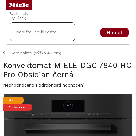
Přejít
na
obsah
Hledat
Kompaktní (výška 45 cm)
Konvektomat MIELE DGC 7840 HC
Pro Obsidian černá
Průměrné
Neohodnoceno
Podrobnosti hodnocení
hodnocení
produktu
Akce
je
S dárkem
0,0
z
5
hvězdiček.