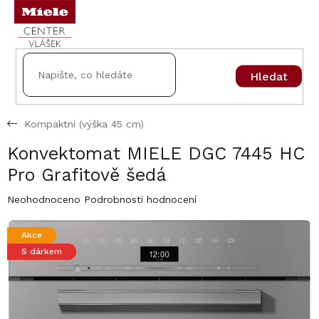
Přejít
na
obsah
Hledat
Kompaktní (výška 45 cm)
Konvektomat MIELE DGC 7445 HC
Pro Grafitově šedá
Průměrné
Neohodnoceno
Podrobnosti hodnocení
hodnocení
produktu
Akce
je
S dárkem
0,0
z
5
hvězdiček.