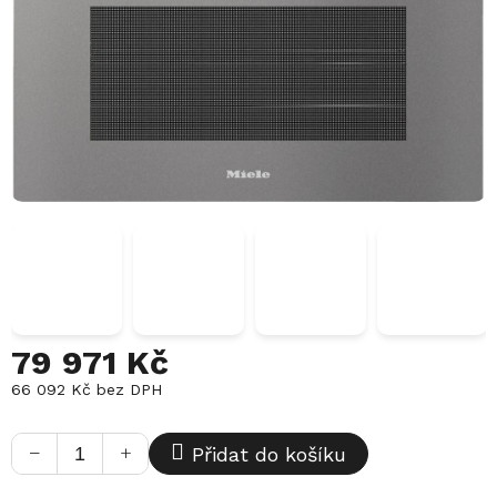
79 971 Kč
66 092 Kč bez DPH
Měrná
cena:
−
+
Přidat do košíku