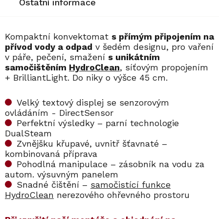
Ostatní informace
Kompaktní konvektomat
s přímým připojením na
přívod vody a odpad
v šedém designu, pro vaření
v páře, pečení, smažení
s unikátním
samočištěním
HydroClean
, síťovým propojením
+ BrilliantLight. Do niky o výšce 45 cm.
Velký textový displej se senzorovým
ovládáním - DirectSensor
Perfektní výsledky – parní technologie
DualSteam
Zvnějšku křupavé, uvnitř šťavnaté –
kombinovaná příprava
Pohodlná manipulace – zásobník na vodu za
autom. výsuvným panelem
Snadné čištění –
samočistící funkce
HydroClean
nerezového ohřevného prostoru