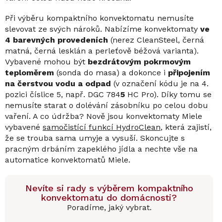
Při výběru kompaktního konvektomatu nemusíte
slevovat ze svých nároků. Nabízíme konvektomaty
ve
4 barevných provedeních
(nerez CleanSteel, černá
matná, černá lesklán a perleťově béžová varianta).
Vybavené mohou být
bezdrátovým pokrmovým
teploměrem
(sonda do masa) a dokonce i
připojením
na čerstvou vodu a odpad
(v označení kódu je na 4.
pozici číslice 5, např. DGC 784
5
HC Pro). Díky tomu se
nemusíte starat o dolévání zásobníku po celou dobu
vaření. A co údržba? Nově jsou konvektomaty Miele
vybavené
samočistící funkcí HydroClean
, která zajistí,
že se trouba sama umyje a vysuší. Skoncujte s
pracným drbáním zapeklého jídla a nechte vše na
automatice konvektomatů Miele.
Nevíte si rady s výběrem kompaktního
konvektomatu do domácnosti?
Poradíme, jaký vybrat.