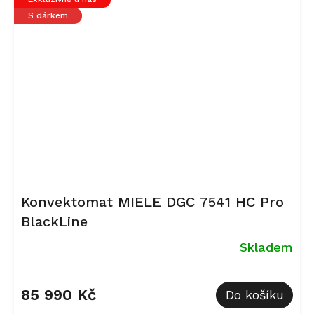
S dárkem
Konvektomat MIELE DGC 7541 HC Pro
BlackLine
Skladem
Průměrné
hodnocení
85 990 Kč
Do košíku
produktu
je