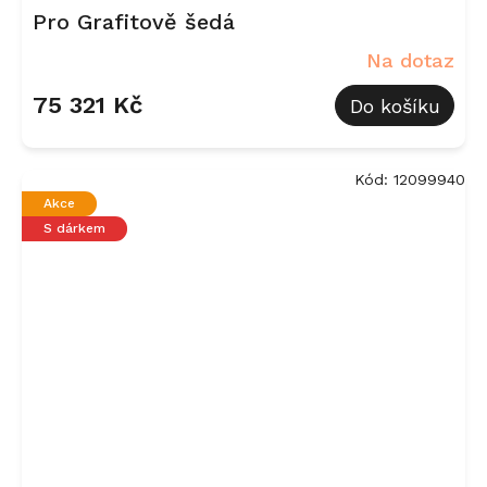
Pro Grafitově šedá
Na dotaz
75 321 Kč
Do košíku
Kód:
12099940
Akce
S dárkem