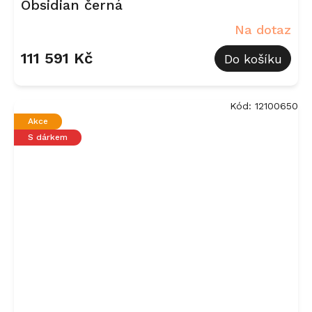
Obsidian černá
Na dotaz
111 591 Kč
Do košíku
Kód:
12100650
Akce
S dárkem