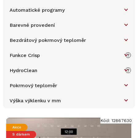
Automatické programy
Barevné provedení
Bezdrátový pokrmový teploměr
Funkce Crisp
?
HydroClean
?
Pokrmový teploměr
Výška výklenku v mm
V
ý
Kód:
12867630
p
Akce
i
S dárkem