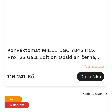
Konvektomat MIELE DGC 7845 HCX
Pro 125 Gala Edition Obsidian černá,
matná
Na dotaz
116 241 Kč
Do košíku
Kód:
12613880
Akce
S dárkem