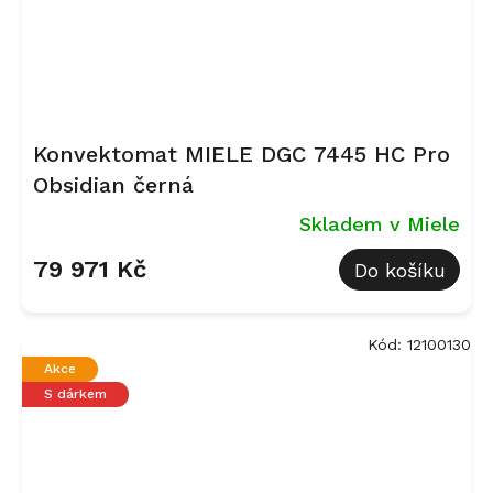
Konvektomat MIELE DGC 7445 HC Pro
Obsidian černá
Skladem v Miele
79 971 Kč
Do košíku
Kód:
12100130
Akce
S dárkem