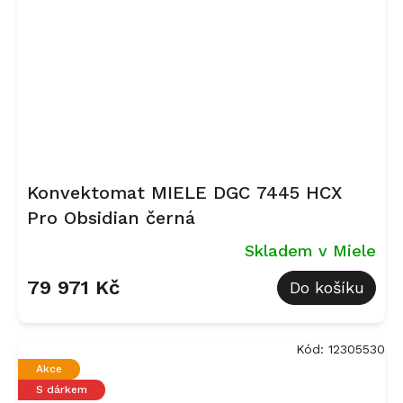
Konvektomat MIELE DGC 7445 HCX
Pro Obsidian černá
Skladem v Miele
79 971 Kč
Do košíku
Kód:
12305530
Akce
S dárkem