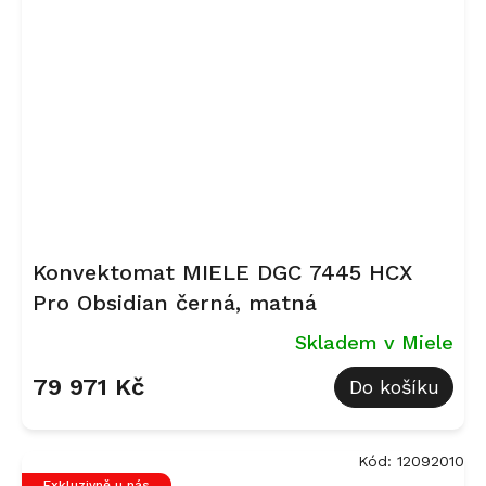
Konvektomat MIELE DGC 7445 HCX
Pro Obsidian černá, matná
Skladem v Miele
79 971 Kč
Do košíku
Kód:
12092010
Exkluzivně u nás