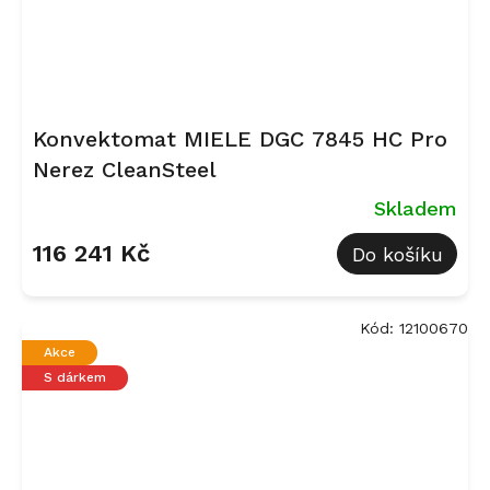
Konvektomat MIELE DGC 7845 HC Pro
Nerez CleanSteel
Skladem
116 241 Kč
Do košíku
Kód:
12100670
Akce
S dárkem