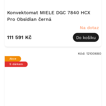
Konvektomat MIELE DGC 7840 HCX
Pro Obsidian černá
Na dotaz
111 591 Kč
Do košíku
Kód:
12100680
Akce
S dárkem