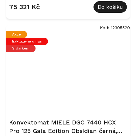
75 321 Kč
Do košíku
Kód:
12305520
Akce
Exkluzivně u nás
S dárkem
Konvektomat MIELE DGC 7440 HCX
Pro 125 Gala Edition Obsidian černá,