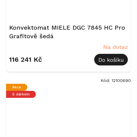
Konvektomat MIELE DGC 7845 HC Pro
Grafitově šedá
Na dotaz
116 241 Kč
Do košíku
Kód:
12100690
Akce
S dárkem