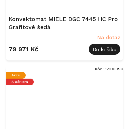
Konvektomat MIELE DGC 7445 HC Pro
Grafitově šedá
Na dotaz
79 971 Kč
Do košíku
Kód:
12100090
Akce
S dárkem