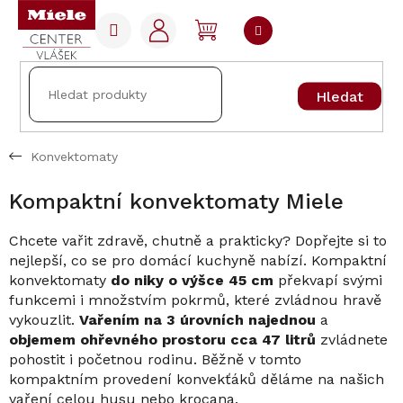
Přejít
na
NÁKUPNÍ
obsah
KOŠÍK
Hledat
Konvektomaty
Kompaktní konvektomaty Miele
Chcete vařit zdravě, chutně a prakticky? Dopřejte si to
nejlepší, co se pro domácí kuchyně nabízí. Kompaktní
konvektomaty
do niky o výšce 45 cm
překvapí svými
funkcemi i množstvím pokrmů, které zvládnou hravě
vykouzlit.
Vařením na 3 úrovních najednou
a
objemem ohřevného prostoru cca 47 litrů
zvládnete
pohostit i početnou rodinu. Běžně v tomto
kompaktním provedení konvekťáků děláme na našich
vaření celou husu nebo krocana.