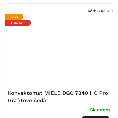
5,0
z
Kód:
12100610
5
Akce
hvězdiček.
S dárkem
Konvektomat MIELE DGC 7840 HC Pro
Grafitově šedá
Skladem