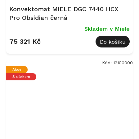
Konvektomat MIELE DGC 7440 HCX
Pro Obsidian černá
Skladem v Miele
75 321 Kč
Do košíku
Kód:
12100000
Akce
S dárkem