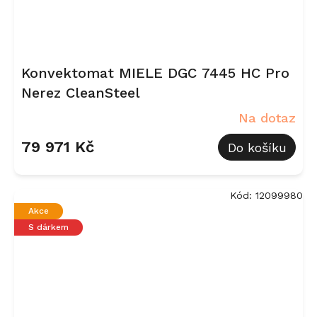
Konvektomat MIELE DGC 7445 HC Pro
Nerez CleanSteel
Na dotaz
79 971 Kč
Do košíku
Kód:
12099980
Akce
S dárkem