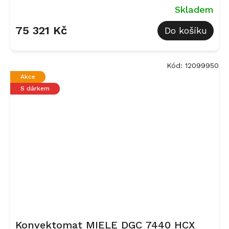
matná
Skladem
75 321 Kč
Do košíku
Kód:
12099950
Akce
S dárkem
Konvektomat MIELE DGC 7440 HCX