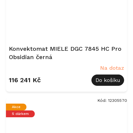
Konvektomat MIELE DGC 7845 HC Pro
Obsidian černá
Na dotaz
116 241 Kč
Do košíku
Kód:
12305570
Akce
S dárkem