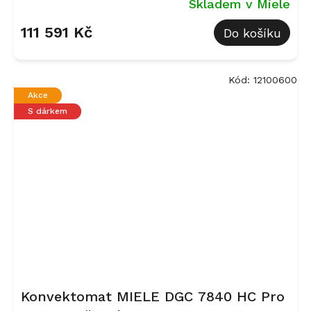
Skladem v Miele
111 591 Kč
Do košíku
Kód:
12100600
Akce
S dárkem
Konvektomat MIELE DGC 7840 HC Pro