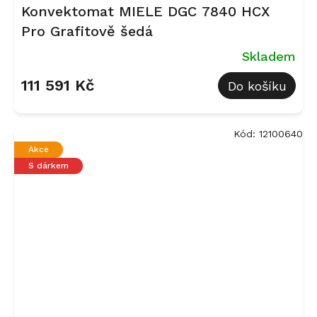
Konvektomat MIELE DGC 7840 HCX
Pro Grafitově šedá
Skladem
111 591 Kč
Do košíku
Kód:
12100640
Akce
S dárkem