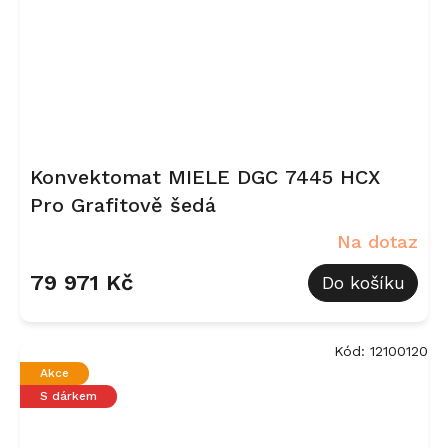
Konvektomat MIELE DGC 7445 HCX
Pro Grafitově šedá
Na dotaz
79 971 Kč
Do košíku
Kód:
12100120
Akce
S dárkem