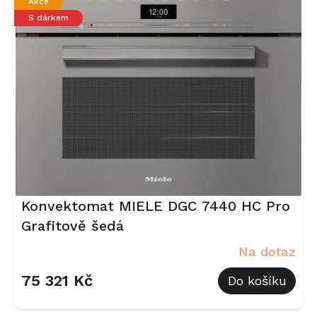
Akce
S dárkem
Konvektomat MIELE DGC 7440 HC Pro
Grafitově šedá
Na dotaz
75 321 Kč
Do košíku