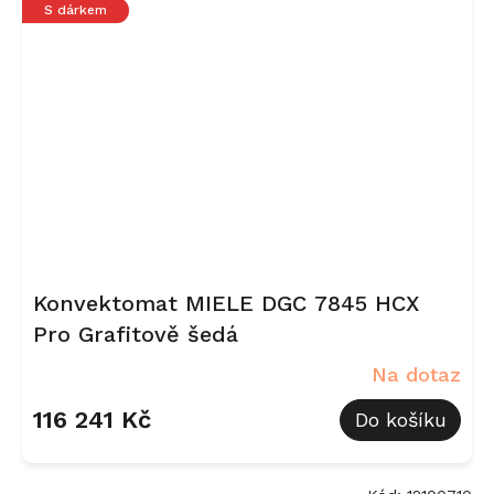
S dárkem
Konvektomat MIELE DGC 7845 HCX
Pro Grafitově šedá
Na dotaz
116 241 Kč
Do košíku