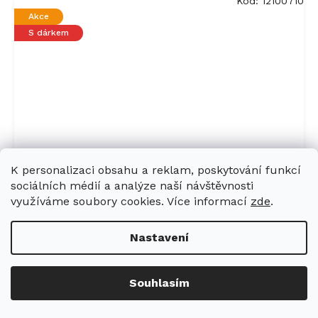
Kód:
12100710
Akce
S dárkem
K personalizaci obsahu a reklam, poskytování funkcí
sociálních médií a analýze naší návštěvnosti
využíváme soubory cookies. Více informací
zde
.
Konvektomat MIELE DGC 7845 HCX
Nastavení
Pro Obsidian černá
Na dotaz
Souhlasím
116 241 Kč
Do košíku