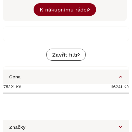
K nákupnímu rádci
Zavřít filtr
Cena
75321
Kč
116241
Kč
Značky