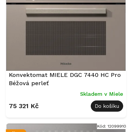
s
p
r
o
d
u
k
t
ů
Konvektomat MIELE DGC 7440 HC Pro
Béžová perleť
Skladem v Miele
75 321 Kč
Do košíku
Kód:
12099910