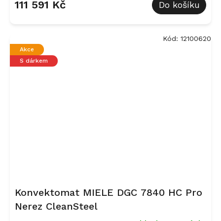
111 591 Kč
Do košíku
Kód:
12100620
Akce
S dárkem
Konvektomat MIELE DGC 7840 HC Pro
Nerez CleanSteel