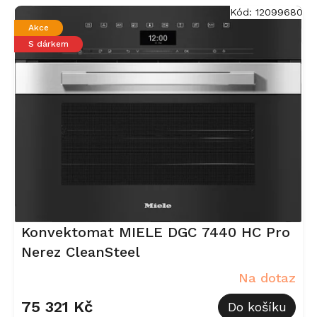
Kód:
12099680
Akce
S dárkem
Konvektomat MIELE DGC 7440 HC Pro
Nerez CleanSteel
Na dotaz
75 321 Kč
Do košíku