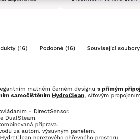
odukty (16)
Podobné (16)
Související soubory
elegantním matném černém designu
s přímým připo
tním samočištěním
HydroClean
, síťovým propojením
 ovládáním - DirectSensor.
ogie DualSteam.
 kombinovaná příprava.
 vodu za autom. výsuvným panelem.
 HydroClean
nerezového ohřevného prostoru.