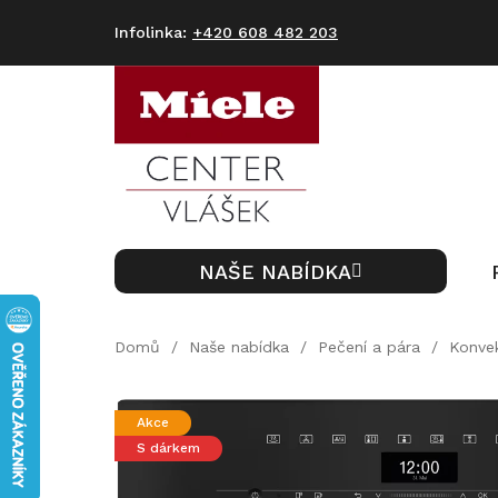
Přejít
na
+420 608 482 203
obsah
NAŠE NABÍDKA
Domů
/
Naše nabídka
/
Pečení a pára
/
Konve
Akce
S dárkem