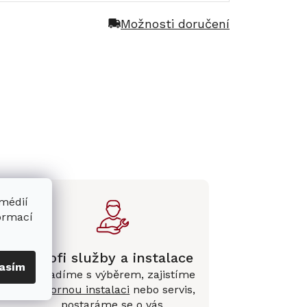
Možnosti doručení
 médií
formací
Profi služby a instalace
asím
Poradíme s výběrem, zajistíme
e
odbornou instalaci
nebo servis,
postaráme se o vás.