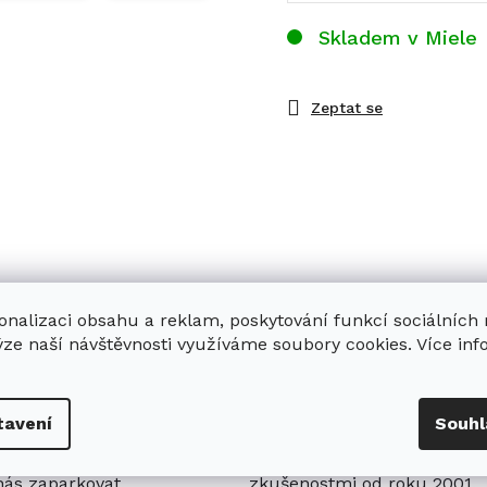
Skladem v Miele
Zeptat se
onalizaci obsahu a reklam, poskytování funkcí sociálních
ýze naší návštěvnosti využíváme soubory cookies. Více in
enná prodejna
Stabilní prodejce
tavení
Souhl
e
showroom
v Hradci
Jsme stabilní prodejce
s možností jednoduše u
domácích spotřebičů Miele s
nás zaparkovat.
zkušenostmi od roku 2001.