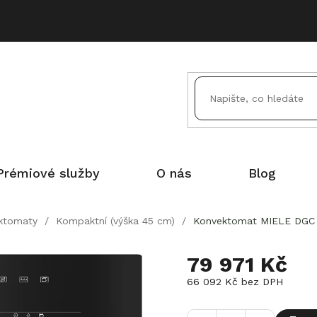
Prémiové služby
O nás
Blog
ktomaty
/
Kompaktní (výška 45 cm)
/
Konvektomat MIELE DGC 7
79 971 Kč
66 092 Kč bez DPH
Měrná
cena: