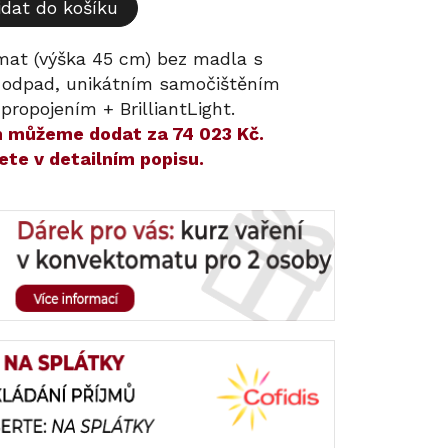
idat do košíku
at (výška 45 cm) bez madla s
a odpad, unikátním samočištěním
propojením + BrilliantLight.
ám můžeme dodat za
74 023 Kč
.
ete v detailním popisu.