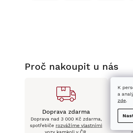
Proč nakoupit u nás
K pers
a anal
zde
.
Doprava zdarma
Kam
Nas
Doprava nad 3 000 Kč zdarma,
Mám
spotřebiče
rozvážíme vlastními
Králové 
vozy kamkoli v ČR
.