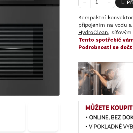
−
+
Př
Kompaktní konvektom
připojením na vodu 
HydroClean
, síťovým 
​​Tento spotřebič v
Podrobnosti se dočt