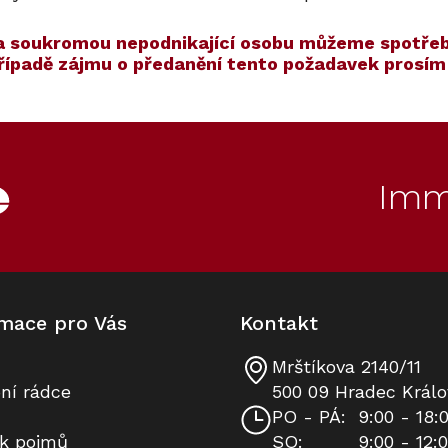
í na soukromou nepodnikající osobu můžeme spotřeb
případě zájmu o předanění tento požadavek prosí
ET
10
Kód:
ZARUKA 10 LET
Kód:
12099670
Akce
S dárkem
Imm
mace pro Vás
Kontakt
Mrštíkova 2140/11
Konvektomat MIELE DGC 7440 HC
Prodloužená záruka na 10 let
ní rádce
500 09 Hradec Králo
Pro Obsidian černá
PO - PÁ:
9:00 - 18:
ík pojmů
SO:
9:00 - 12:
Skladem v Miele
K dispozici