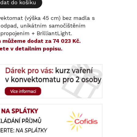
idat do košíku
ektomat (výška 45 cm) bez madla s
a odpad, unikátním samočištěním
propojením + BrilliantLight.
ám můžeme dodat za
74 023 Kč
.
ete v detailním popisu.