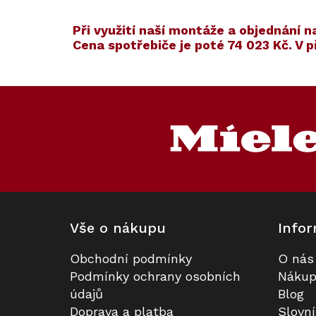
​​Při využití naší montáže a objednán
Cena spotřebiče je poté
74 023 Kč
. V 
Kód:
ZARUKA 5 L
Kód:
123055
Akce
Z
S dárkem
á
p
a
t
í
Vše o nákupu
Infor
Obchodní podmínky
O nás
Konvektomat MIELE DGC 7445
Prodloužená záruka na 5 let
Podmínky ochrany osobních
Nákup
HCX Pro Obsidian černá, matná
údajů
Blog
Doprava a platba
Slovn
Skladem v Miele
K dispozici