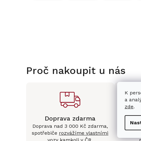
Proč nakoupit u nás
K pers
a anal
zde
.
Doprava zdarma
Kam
Nas
Doprava nad 3 000 Kč zdarma,
Mám
spotřebiče
rozvážíme vlastními
Králové 
vozy kamkoli v ČR
.