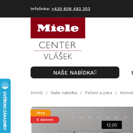
Přejít
na
+420 608 482 203
obsah
NAŠE NABÍDKA
Domů
/
Naše nabídka
/
Pečení a pára
/
Konve
Akce
S dárkem