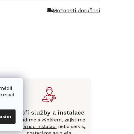
Možnosti doručení
 médií
formací
Profi služby a instalace
asím
Poradíme s výběrem, zajistíme
e
odbornou instalaci
nebo servis,
postaráme se o vás.