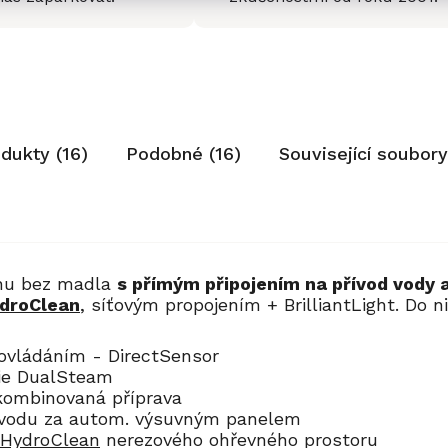
odukty (16)
Podobné (16)
Související soubory
gnu bez madla
s přímým připojením na přívod vody 
droClean
, síťovým propojením + BrilliantLight. Do n
 ovládáním - DirectSensor
gie DualSteam
 kombinovaná příprava
 vodu za autom. výsuvným panelem
 HydroClean
nerezového ohřevného prostoru