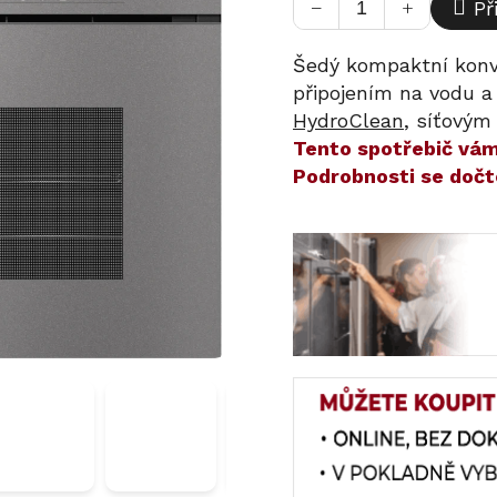
−
+
Př
Šedý kompaktní konv
připojením na vodu 
HydroClean
, síťovým 
​​Tento spotřebič v
Podrobnosti se dočt