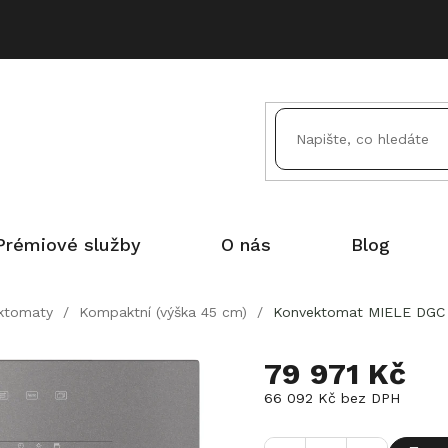
Prémiové služby
O nás
Blog
ktomaty
/
Kompaktní (výška 45 cm)
/
Konvektomat MIELE DGC 7
79 971 Kč
66 092 Kč bez DPH
Měrná
cena: