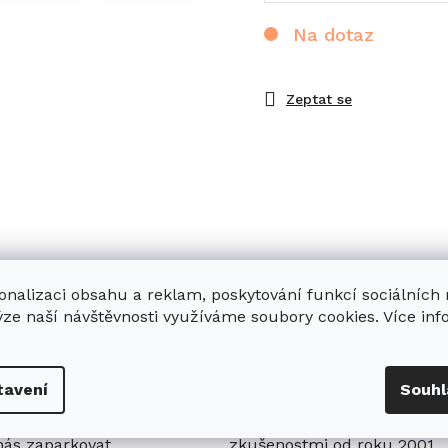
Na dotaz
Zeptat se
onalizaci obsahu a reklam, poskytování funkcí sociálních
ýze naší návštěvnosti využíváme soubory cookies. Více in
enná prodejna
Stabilní prodejce
tavení
Souhl
e
showroom
v Hradci
Jsme stabilní prodejce
s možností jednoduše u
domácích spotřebičů Miele s
nás zaparkovat.
zkušenostmi od roku 2001.