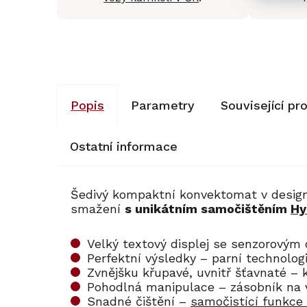
Popis
Parametry
Související pr
Ostatní informace
Šedivý kompaktní konvektomat v desi
smažení
s unikátním samočištěním
Hy
Velký textový displej se senzorovým
Perfektní výsledky – parní technolo
Zvnějšku křupavé, uvnitř šťavnaté –
Pohodlná manipulace – zásobník na
Snadné čištění –
samočistící funkce