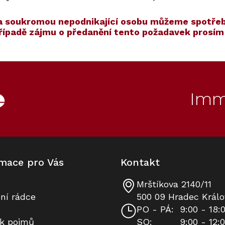
í na soukromou nepodnikající osobu můžeme spotřeb
případě zájmu o předanění tento požadavek prosí
ET
30
Kód:
ZARUKA 10 LET
Kód:
12099910
Akce
S dárkem
Imm
mace pro Vás
Kontakt
Mrštíkova 2140/11
Konvektomat MIELE DGC 7440 HC
Prodloužená záruka na 10 let
ní rádce
500 09 Hradec Králo
Pro Grafitově šedá
PO - PÁ:
9:00 - 18:
ík pojmů
SO:
9:00 - 12:
K dispozici
Na dotaz