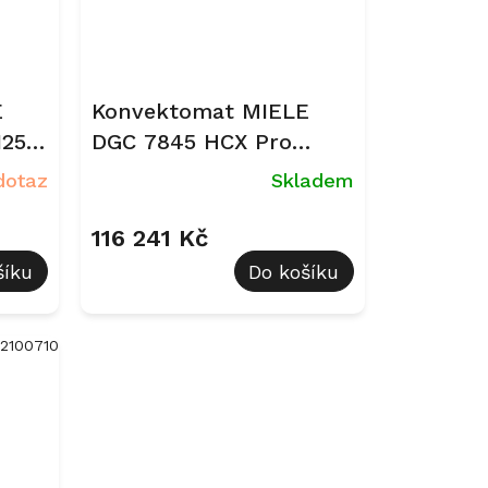
E
Konvektomat MIELE
125
DGC 7845 HCX Pro
an
Béžová perleť
dotaz
Skladem
116 241 Kč
šíku
Do košíku
12100710