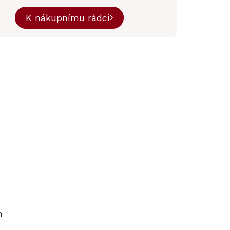
K nákupnímu rádci
m