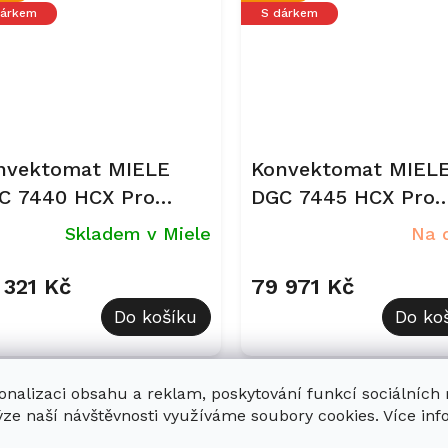
dárkem
S dárkem
nvektomat MIELE
Konvektomat MIEL
C 7440 HCX Pro
DGC 7445 HCX Pro
sidian černá
Grafitově šedá
Skladem v Miele
Na 
 321 Kč
79 971 Kč
Do košíku
Do ko
Kód:
12305530
Kód:
1
onalizaci obsahu a reklam, poskytování funkcí sociálních
ce
Exkluzivně u nás
ýze naší návštěvnosti využíváme soubory cookies. Více in
dárkem
S dárkem