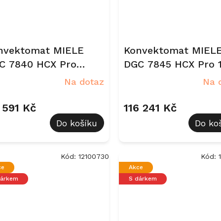
nvektomat MIELE
Konvektomat MIEL
C 7840 HCX Pro
DGC 7845 HCX Pro 
sidian černá
Gala Edition Obsidi
Na dotaz
Na 
černá, matná
1 591 Kč
116 241 Kč
Do košíku
Do ko
Kód:
12100730
Kód:
ce
Akce
dárkem
S dárkem