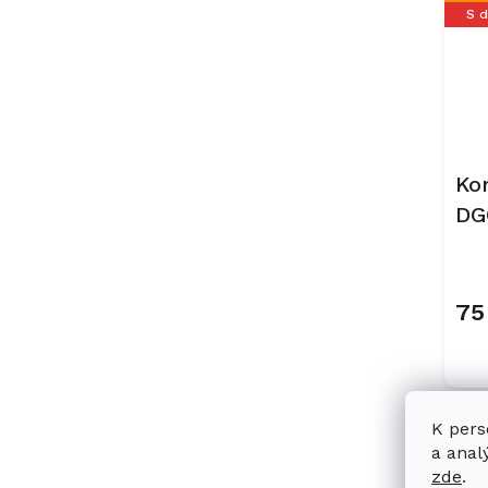
S 
Ko
DG
Ob
75
K pers
Ak
a anal
S 
zde
.