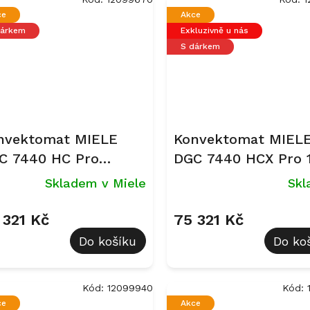
ce
Akce
dárkem
Exkluzivně u nás
S dárkem
nvektomat MIELE
Konvektomat MIEL
C 7440 HC Pro
DGC 7440 HCX Pro 
sidian černá
Gala Edition Obsidi
Skladem v Miele
Sk
černá, matná
 321 Kč
75 321 Kč
Do košíku
Do ko
Kód:
12099940
Kód:
ce
Akce