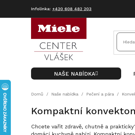
Přejít
na
+420 608 482 203
obsah
NAŠE NABÍDKA
Domů
/
Naše nabídka
/
Pečení a pára
/
Konve
Kompaktní konvektom
Chcete vařit zdravě, chutně a prakticky?
domácí kuchyně nabízí. Kompaktní ko