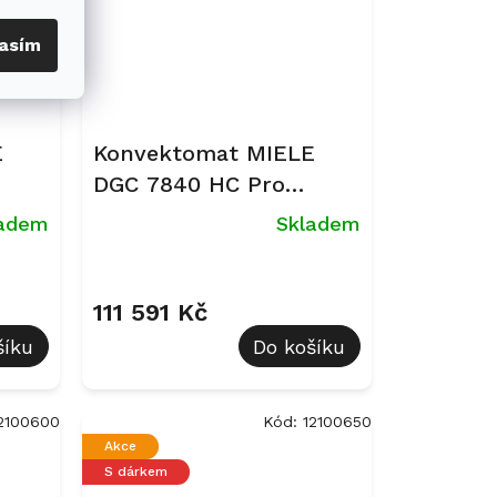
asím
E
Konvektomat MIELE
DGC 7840 HC Pro
Grafitově šedá
ladem
Skladem
111 591 Kč
šíku
Do košíku
2100600
Kód:
12100650
Akce
S dárkem