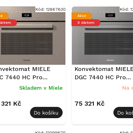
Kód:
12867630
Kód:
1
ce
Akce
dárkem
S dárkem
nvektomat MIELE
Konvektomat MIEL
C 7440 HC Pro
DGC 7440 HC Pro
žová perleť
Grafitově šedá
Skladem v Miele
Na 
 321 Kč
75 321 Kč
Do košíku
Do ko
Kód:
12099670
Kód:
1