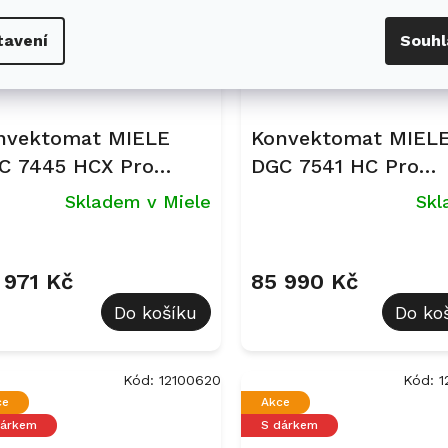
tavení
Souhl
nvektomat MIELE
Konvektomat MIEL
C 7445 HCX Pro
DGC 7541 HC Pro
sidian černá, matná
BlackLine
Skladem v Miele
Sk
Průměrné
hodnocení
produktu
 971 Kč
85 990 Kč
je
Do košíku
Do ko
5,0
z
5
hvězdiček.
Kód:
12100620
Kód:
1
ce
Akce
dárkem
S dárkem