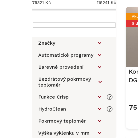
s
75321
Kč
116241
Kč
V
t
ý
r
Ak
p
a
S 
i
n
s
n
p
í
Značky
r
p
o
a
Automatické programy
d
n
u
Barevné provedení
e
Ko
k
l
Bezdrátový pokrmový
DG
t
teploměr
ů
Bé
Funkce Crisp
?
75
HydroClean
?
Pokrmový teploměr
Výška výklenku v mm