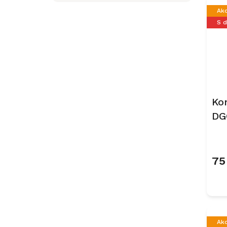
Ak
S 
Ko
DG
Ob
75
Ak