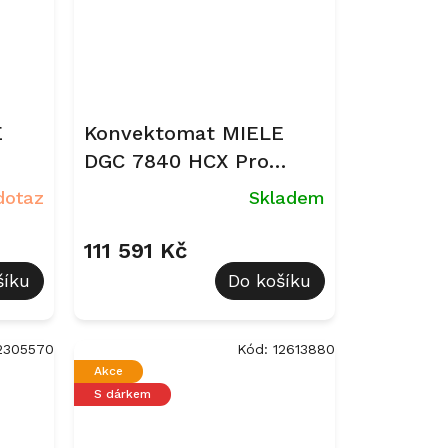
E
Konvektomat MIELE
DGC 7840 HCX Pro
Grafitově šedá
dotaz
Skladem
111 591 Kč
šíku
Do košíku
2305570
Kód:
12613880
Akce
S dárkem