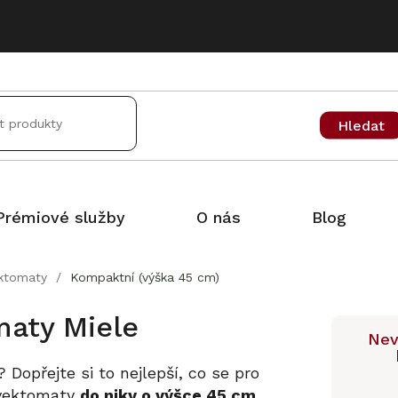
Hledat
Prémiové služby
O nás
Blog
ktomaty
/
Kompaktní (výška 45 cm)
aty Miele
Nev
 Dopřejte si to nejlepší, co se pro
nvektomaty
do niky o výšce 45 cm