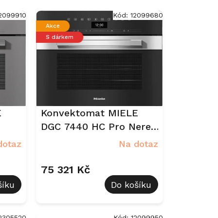
2099910
Kód:
12099680
Akce
S dárkem
E
Konvektomat MIELE
DGC 7440 HC Pro Nerez
CleanSteel
dotaz
Na dotaz
75 321 Kč
šíku
Do košíku
2305520
Kód:
12099950