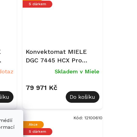
S dárkem
E
Konvektomat MIELE
DGC 7445 HCX Pro
Obsidian černá
dotaz
Skladem v Miele
79 971 Kč
šíku
Do košíku
2092010
Kód:
12100610
 médií
Akce
formací
S dárkem