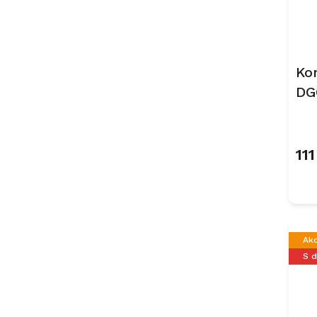
Ko
DG
Ob
11
Ak
S 