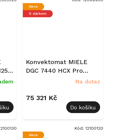
Akce
S dárkem
E
Konvektomat MIELE
125
DGC 7440 HCX Pro
an
Grafitově šedá
ladem
Na dotaz
75 321 Kč
šíku
Do košíku
12100130
Kód:
12100120
Akce