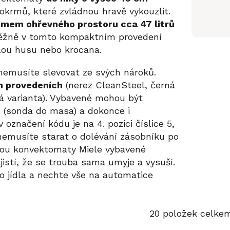
krmů, které zvládnou hravě vykouzlit.
emem ohřevného prostoru cca 47 litrů
 Běžně v tomto kompaktním provedení
lou husu nebo krocana.
emusíte slevovat ze svých nároků.
h provedeních
(nerez CleanSteel, černá
á varianta). Vybavené mohou být
m
(sonda do masa) a dokonce i
v označení kódu je na 4. pozici číslice 5,
nemusíte starat o dolévání zásobníku po
jsou konvektomaty Miele vybavené
ajistí, že se trouba sama umyje a vysuší.
 jídla a nechte vše na automatice
20
položek celke