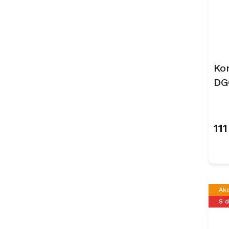
Ko
DG
Cl
11
Ak
S 