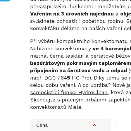
překvapí svými funkcemi i množstvím po
Vařením na 3 úrovních najednou
a
obj
zvládnete pohostit i početnou rodinu.
konvekťáků děláme na našich vaření ce
Při výběru kompaktního konvektomatu n
Nabízíme konvektomaty
ve 4 barevnýc
matná, černá lesklán a perleťově béžov
bezdrátovým pokrmovým teploměre
připojením na čerstvou vodu a odpad
(
např. DGC 784
5
HC Pro). Díky tomu se 
celou dobu vaření. A co údržba? Nově 
samočistící funkcí HydroClean
, která z
Skoncujte s pracným drbáním zapeklého
konvektomatů Miele.
P
o
Cena