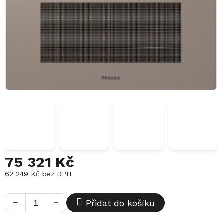
75 321 Kč
62 249 Kč bez DPH
Měrná
cena:
−
+
Přidat do košíku