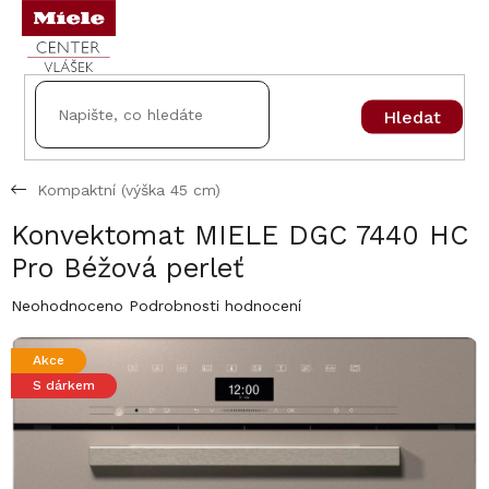
Přejít
na
obsah
Hledat
Kompaktní (výška 45 cm)
Konvektomat MIELE DGC 7440 HC
Pro Béžová perleť
Průměrné
Neohodnoceno
Podrobnosti hodnocení
hodnocení
produktu
Akce
je
S dárkem
0,0
z
5
hvězdiček.