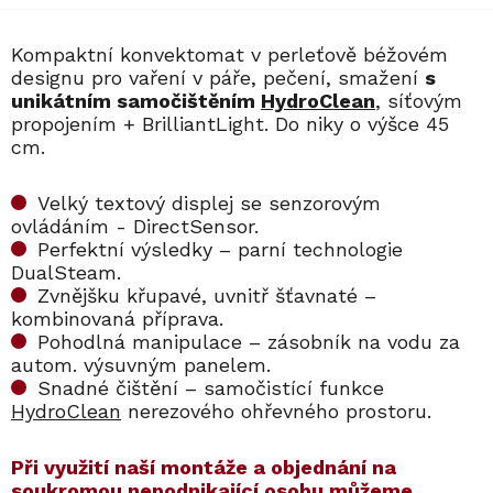
Kompaktní konvektomat v perleťově béžovém
designu pro vaření v páře, pečení, smažení
s
unikátním samočištěním
HydroClean
, síťovým
propojením + BrilliantLight. Do niky o výšce 45
cm.
Velký textový displej se senzorovým
ovládáním - DirectSensor.
Perfektní výsledky – parní technologie
DualSteam.
Zvnějšku křupavé, uvnitř šťavnaté –
kombinovaná příprava.
Pohodlná manipulace – zásobník na vodu za
autom. výsuvným panelem.
Snadné čištění – samočistící funkce
HydroClean
nerezového ohřevného prostoru.
​​Při využití naší montáže a objednání na
soukromou nepodnikající osobu můžeme