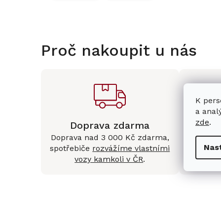
Proč nakoupit u nás
K pers
a anal
zde
.
Doprava zdarma
Kam
Doprava nad 3 000 Kč zdarma,
Mám
Nas
spotřebiče
rozvážíme vlastními
Králové 
vozy kamkoli v ČR
.