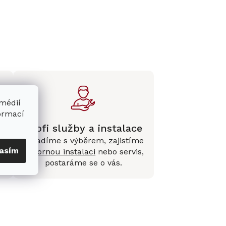
 médií
formací
Profi služby a instalace
Poradíme s výběrem, zajistíme
asím
e
odbornou instalaci
nebo servis,
postaráme se o vás.