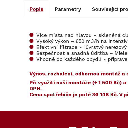
Popis
Parametry
Související pr
Více místa nad hlavou – skleněná clo
Vysoký výkon – 650 m3/h na intenziv
Efektivní filtrace - 10vrstvý nerezový 
Bezpečnost a snadná údržba – Miele
Vhodné do každého obydlí - připraven
Výnos, rozbalení, odbornou montáž a o
​​Při využití naší montáže (+ 1 500 Kč
DPH.
Cena spotřebiče je poté
36 146 Kč
. V 
Kód:
ZARUKA 5 L
Kód:
99450
Akce
Z
Ocenění z testu
á
p