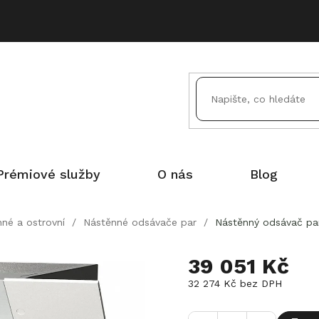
Prémiové služby
O nás
Blog
né a ostrovní
/
Nástěnné odsávače par
/
Nástěnný odsávač pa
39 051 Kč
32 274 Kč
bez DPH
Měrná
cena: