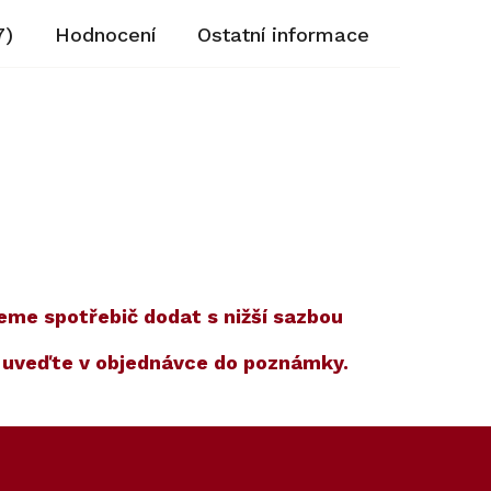
7)
Hodnocení
Ostatní informace
žeme spotřebič dodat s nižší sazbou
m uveďte v objednávce do poznámky.
Kód:
Kód:
12061600
10159570
Akce