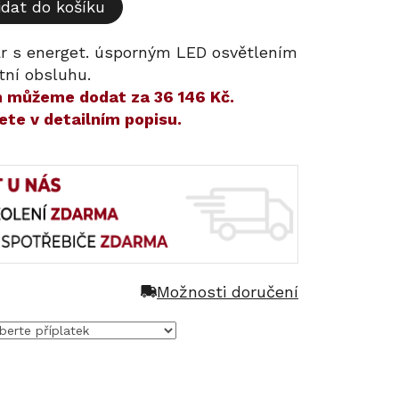
idat do košíku
r s energet. úsporným LED osvětlením
tní obsluhu.
ám můžeme dodat za
36 146 Kč
.
ete v detailním popisu.
Možnosti doručení