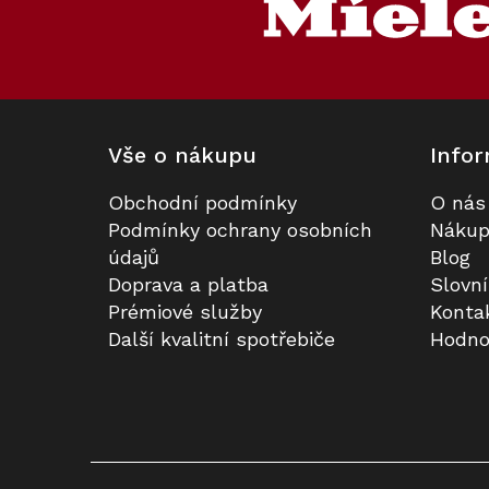
a
t
í
Vše o nákupu
Infor
Obchodní podmínky
O nás
Nástěnný odsávač par MIELE DA
Prodloužená záruka na 5 let
Podmínky ochrany osobních
Nákup
6096 W Black Wing
údajů
Blog
Doprava a platba
Slovn
K dispozici
Skladem
Prémiové služby
Konta
Další kvalitní spotřebiče
Hodno
39 981 Kč
3 990 Kč
Do košíku
Detail
Kód:
Kód:
120615
70065
Akce