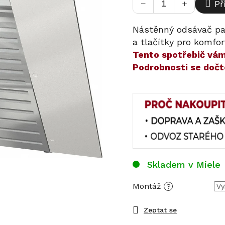
−
+
Př
Nástěnný odsávač pa
a tlačítky pro komfor
​​Tento spotřebič v
Podrobnosti se dočt
Skladem v Miele
Montáž
?
Zeptat se