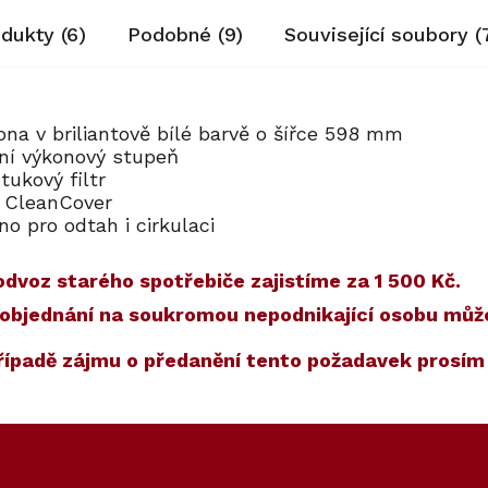
odukty (6)
Podobné (9)
Související soubory (
na v briliantově bílé barvě o šířce 598 mm
ní výkonový stupeň
tukový filtr
 CleanCover
o pro odtah i cirkulaci
dvoz starého spotřebiče zajistíme za 1 500 Kč.
) a objednání na soukromou nepodnikající osobu mů
případě zájmu o předanění tento požadavek prosí
ET
00
Kód:
ZARUKA 10 LET
Kód:
10081670
Akce