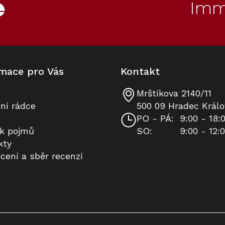
Imm
mace pro Vás
Kontakt
Mrštíkova 2140/11
Nástěnný odsávač par MIELE DA
Prodloužená záruka na 10 let
ní rádce
500 09 Hradec Králo
6066 Black Wing
PO - PÁ:
9:00 - 18:
ík pojmů
SO:
9:00 - 12:
K dispozici
Na dotaz
kty
cení a sběr recenzí
39 051 Kč
8 490 Kč
Do košíku
Detail
90
50
Kód:
Kód:
10351360
10271470
Akce