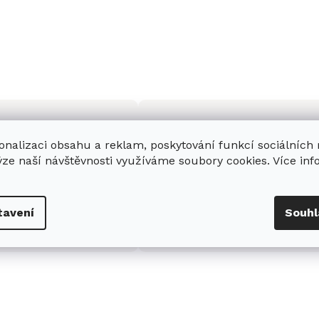
onalizaci obsahu a reklam, poskytování funkcí sociálních
ýze naší návštěvnosti využíváme soubory cookies. Více in
enná prodejna
Stabilní prodejce
e
showroom
v Hradci
Jsme stabilní prodejce
tavení
Souhl
s možností jednoduše u
domácích spotřebičů Miele s
nás zaparkovat.
zkušenostmi od roku 2001.