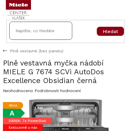
Přejít
na
obsah
Hledat
Plně vestavné (bez panelu)
Plně vestavná myčka nádobí
MIELE G 7674 SCVi AutoDos
Excellence Obsidian černá
Průměrné
Neohodnoceno
Podrobnosti hodnocení
hodnocení
produktu
Akce
je
A
0,0
z
DÁREK: 7x PowerDisk
5
Exkluzivně u nás
hvězdiček.