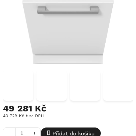
49 281 Kč
40 728 Kč bez DPH
Měrná
cena:
−
+
Přidat do košíku