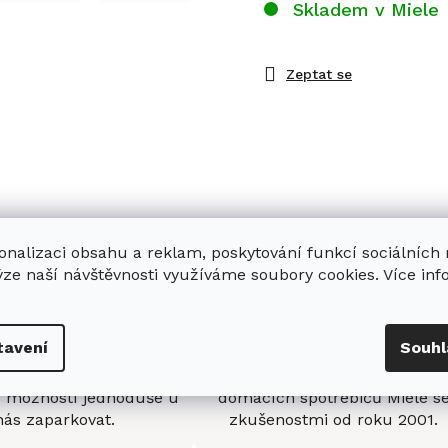
Skladem v Miele
Zeptat se
onalizaci obsahu a reklam, poskytování funkcí sociálních
ýze naší návštěvnosti využíváme soubory cookies. Více in
tavení
Souhl
enná prodejna
Stabilní prodejce
e
showroom
v Hradci
Jsme stabilní prodejce
s možností jednoduše u
domácích spotřebičů Miele s
nás zaparkovat.
zkušenostmi od roku 2001.