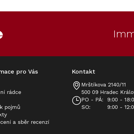
00
70
Kód:
Kód:
12519490
7006550
Prodloužená záruka
Cashback 7500 Kč
Imm
mace pro Vás
Kontakt
Mrštíkova 2140/11
Podstavná vinotéka Miele KWTUS
Víceúčelová utěrka z
ní rádce
500 09 Hradec Králo
7054 F Obsidian černý
mikrovlákna, 1 kus
PO - PÁ:
9:00 - 18:
ík pojmů
SO:
9:00 - 12:
Na dotaz
Skladem
kty
cení a sběr recenzí
76 990 Kč
270 Kč
Do košíku
Do košíku