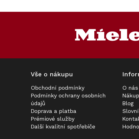
Kód:
Kód:
124970
101595
Prodloužená záruka
Z
á
p
a
t
í
Vše o nákupu
Infor
Obchodní podmínky
O nás
Podstavná vinotéka MIELE KWT
Sada utěrek Miele MicroCloth, 3
Podmínky ochrany osobních
Nákup
6322 UG
ks
údajů
Blog
Doprava a platba
Slovn
Skladem
Skladem
Prémiové služby
Konta
Další kvalitní spotřebiče
Hodno
89 990 Kč
390 Kč
Do košíku
Do košíku