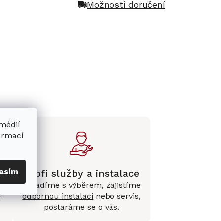
Možnosti doručení
 médií
formací
asím
Profi služby a instalace
Poradíme s výběrem, zajistíme
e
odbornou instalaci
nebo servis,
postaráme se o vás.