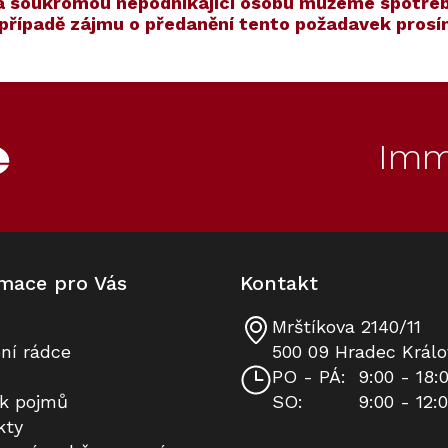
í na soukromou nepodnikající osobu můžeme spotřeb
V případě zájmu o předanění tento požadavek pros
00
70
Kód:
Kód:
7006550
11186570
Prodloužená záruka
Cashback 7500 Kč
Imm
mace pro Vás
Kontakt
Mrštíkova 2140/11
Vestavná vinotéka MIELE KWT
Víceúčelová utěrka z
ní rádce
500 09 Hradec Králo
7112 iG Grafitově šedá - sklo
mikrovlákna, 1 kus
PO - PÁ:
9:00 - 18:
ík pojmů
SO:
9:00 - 12:
Na dotaz
Skladem
kty