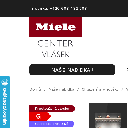
Přejít
na
+420 608 482 203
obsah
NAŠE NABÍDKA
Domů
/
Naše nabídka
/
Chlazení a vinotéky
/
Prodloužená záruka
G
Cashback 12500 Kč