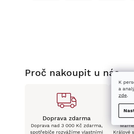
Proč nakoupit u nás
K pers
a anal
zde
.
Nas
Doprava zdarma
Kam
Doprava nad 3 000 Kč zdarma,
Mám
spotřebiče
rozvážíme vlastními
Králové 