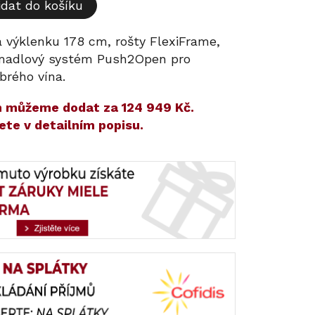
idat do košíku
a výklenku 178 cm, rošty FlexiFrame,
madlový systém Push2Open pro
brého vína.
ám můžeme dodat za
124 949 Kč
.
ete v detailním popisu.