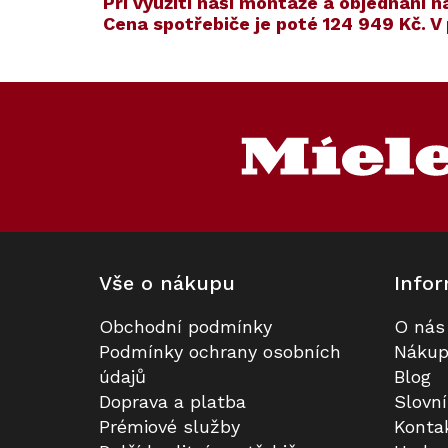
​​Při využití naší montáže a objednán
Cena spotřebiče je poté
124 949 Kč
. 
Kód:
Kód:
124970
101595
Prodloužená záruka
Z
á
p
a
t
í
Vše o nákupu
Infor
Obchodní podmínky
O nás
Podstavná vinotéka MIELE KWT
Sada utěrek Miele MicroCloth, 3
Podmínky ochrany osobních
Nákup
6322 UG
ks
údajů
Blog
Doprava a platba
Slovn
Skladem
Skladem
Prémiové služby
Konta