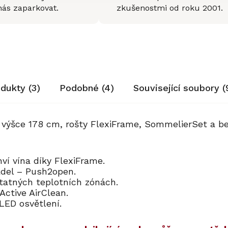
nás zaparkovat.
zkušenostmi od roku 2001.
odukty (3)
Podobné (4)
Související soubory (
 o výšce 178 cm, rošty FlexiFrame, SommelierSet a
áhví vína díky FlexiFrame.
madel – Push2open.
statných teplotních zónách.
 Active AirClean.
 LED osvětlení.