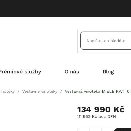
Prémiové služby
O nás
Blog
Vinotéky
/
Vestavné vinotéky
/
Vestavná vinotéka MIELE KWT 67
134 990 Kč
111 562 Kč bez DPH
Měrná
cena: