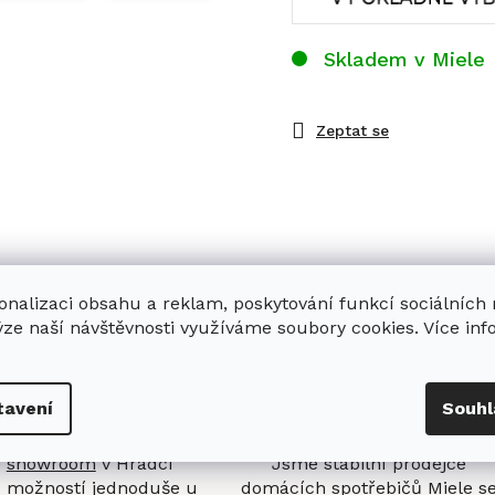
Skladem v Miele
Zeptat se
onalizaci obsahu a reklam, poskytování funkcí sociálních
ýze naší návštěvnosti využíváme soubory cookies. Více in
tavení
Souhl
enná prodejna
Stabilní prodejce
e
showroom
v Hradci
Jsme stabilní prodejce
s možností jednoduše u
domácích spotřebičů Miele s