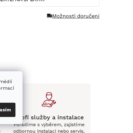
Možnosti doručení
 médií
formací
asím
Profi služby a instalace
Poradíme s výběrem, zajistíme
e
odbornou instalaci
nebo servis,