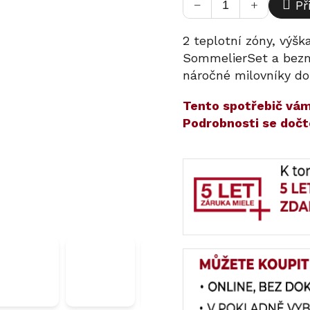
−
+
Př
2 teplotní zóny, výšk
SommelierSet a bez
náročné milovníky do
​​Tento spotřebič v
Podrobnosti se dočt