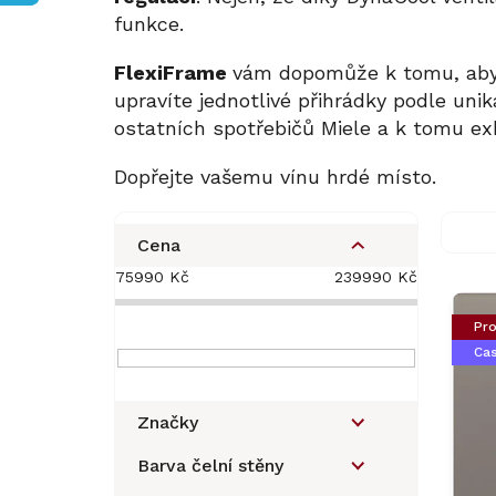
funkce.
FlexiFrame
vám dopomůže k tomu, abys
upravíte jednotlivé přihrádky podle unik
ostatních spotřebičů Miele a k tomu ex
Dopřejte vašemu vínu hrdé místo.
P
o
Cena
s
75990
Kč
239990
Kč
V
t
ý
r
Pro
p
a
Ca
i
n
s
n
p
í
Značky
r
p
o
a
Barva čelní stěny
d
n