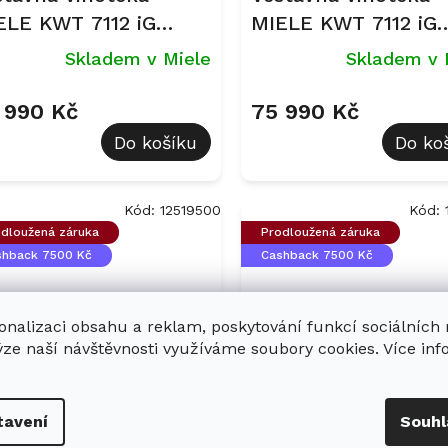
ELE KWT 7112 iG
MIELE KWT 7112 iG
sidian černá - sklo
Obsidian černá, ma
Skladem v Miele
Skladem v 
 990 Kč
75 990 Kč
Do košíku
Do ko
Kód:
12519500
Kód:
dloužená záruka
Prodloužená záruka
shback 7500 Kč
Cashback 7500 Kč
onalizaci obsahu a reklam, poskytování funkcí sociálních
ýze naší návštěvnosti využíváme soubory cookies. Více in
dstavná vinotéka
Podstavná vinotéka
tavení
Souhl
ele KWTUS 7055 F
Miele KWTUS 7074 