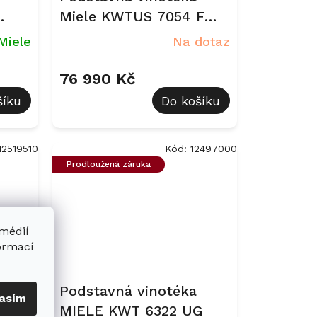
Miele KWTUS 7054 F
tná
Obsidian černý
Miele
Na dotaz
76 990 Kč
šíku
Do košíku
12519510
Kód:
12497000
Prodloužená záruka
 médií
formací
Podstavná vinotéka
asím
F
MIELE KWT 6322 UG