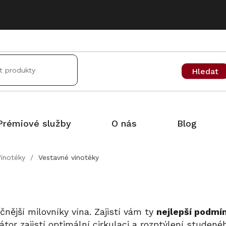
Hledat
Prémiové služby
O nás
Blog
Vinotéky
/
Vestavné vinotéky
čnější milovníky vína. Zajistí vám ty
nejlepší podmí
átor zajistí optimální cirkulaci a rozptýlení studené