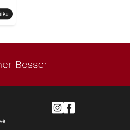
šíku
er Besser
mielecentervlasek
Miele
Center
Vlášek
vé