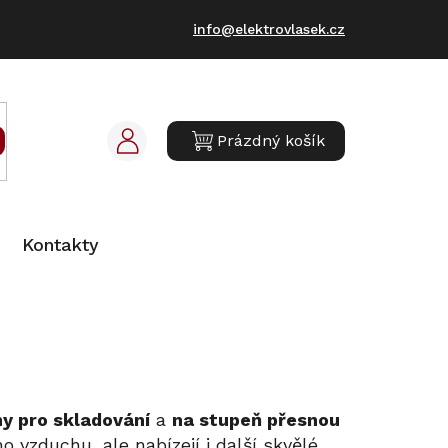
info@elektrovlasek.cz
Prázdný košík
NÁKUPNÍ
KOŠÍK
Kontakty
ny pro skladování
a
na stupeň přesnou
ho vzduchu, ale nabízejí i další skvělé