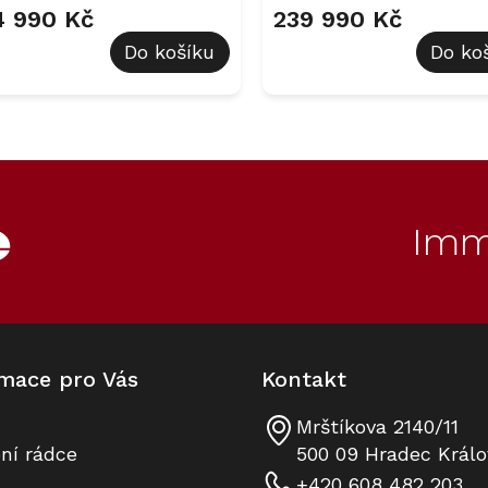
4 990 Kč
239 990 Kč
Do košíku
Do ko
O
v
l
á
d
Imm
a
c
í
p
r
v
k
mace pro Vás
Kontakt
y
v
ý
Mrštíkova 2140/11
p
ní rádce
500 09 Hradec Králo
i
+420 608 482 203
s