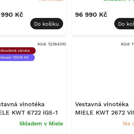
 990 Kč
96 990 Kč
Do košíku
Do ko
Kód:
12364310
Kód:
1
dloužená záruka
shback 12500 Kč
stavná vinotéka
Vestavná vinotéka
ELE KWT 6722 iGS-1
MIELE KWT 2672 Vi
MasterCool
Skladem v Miele
Na 