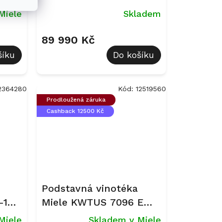
Miele
Skladem
89 990 Kč
šíku
Do košíku
2364280
Kód:
12519560
Prodloužená záruka
Cashback 12500 Kč
Podstavná vinotéka
-1
Miele KWTUS 7096 E
Obsidian černý
Miele
Skladem v Miele