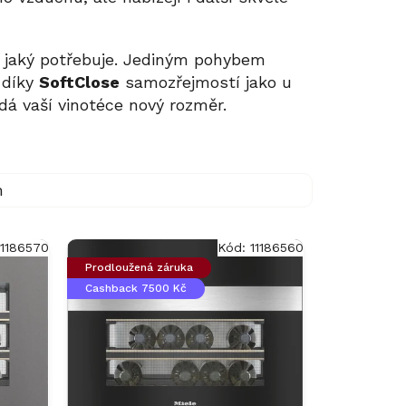
 jaký potřebuje. Jediným pohybem
e díky
SoftClose
samozřejmostí jako u
á vaší vinotéce nový rozměr.
m
11186570
Kód:
11186560
Prodloužená záruka
Cashback 7500 Kč