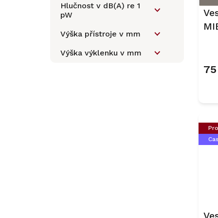
u
Hlučnost v dB(A) re 1
e
Ve
pW
k
l
MI
t
Výška přístroje v mm
ů
Bé
Výška výklenku v mm
75
Pro
Ca
Ve