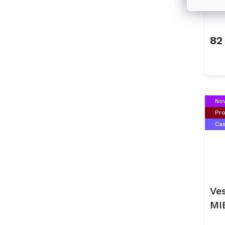
Ob
82
Nov
Pro
Ca
Ve
MI
Bé