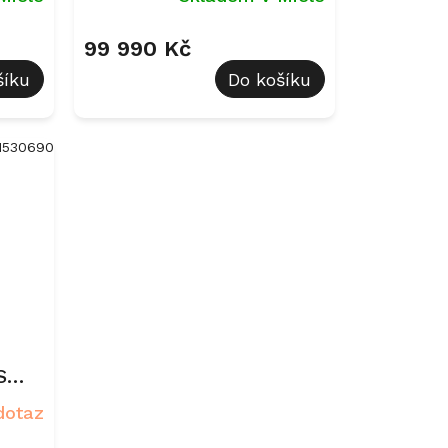
99 990 Kč
šíku
Do košíku
1530690
S
dotaz