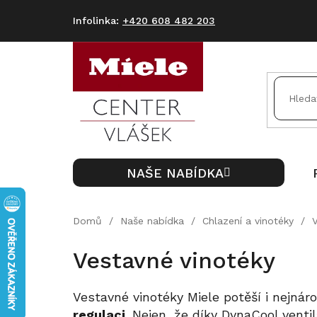
Přejít
na
+420 608 482 203
obsah
NAŠE NABÍDKA
Domů
/
Naše nabídka
/
Chlazení a vinotéky
/
Vestavné vinotéky
Vestavné vinotéky Miele potěší i nejnáro
regulaci
. Nejen, že díky DynaCool ventil