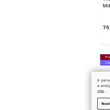
MI
Ob
75
Pro
Ca
K pers
a anal
zde
.
Po
Nas
Mi