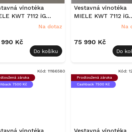
stavná vinotéka
Vestavná vinotéka
ELE KWT 7112 iG
MIELE KWT 7112 iG
žová perleť
Grafitově šedá - sk
Na dotaz
Na 
 990 Kč
75 990 Kč
Do košíku
Do ko
Kód:
11186580
Kód:
1
dloužená záruka
Prodloužená záruka
shback 7500 Kč
Cashback 7500 Kč
stavná vinotéka
Vestavná vinotéka