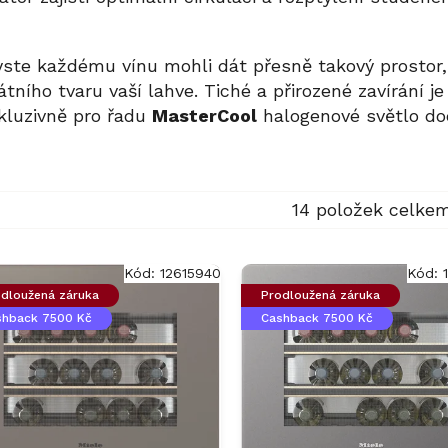
te každému vínu mohli dát přesně takový prostor,
átního tvaru vaší lahve. Tiché a přirozené zavírání j
kluzivně pro řadu
MasterCool
halogenové světlo dod
14
položek celke
Kód:
12615940
Kód:
dloužená záruka
Prodloužená záruka
shback 7500 Kč
Cashback 7500 Kč