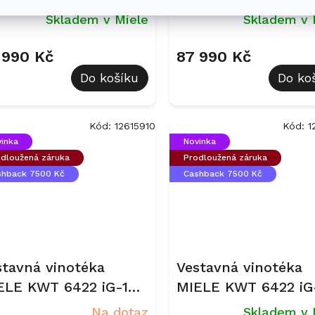
sidian černý
Obsidian černý
Skladem v Miele
Skladem v 
 990 Kč
87 990 Kč
Do košíku
Do ko
Kód:
12615910
Kód:
1
inka
Novinka
dloužená záruka
Prodloužená záruka
shback 7500 Kč
Cashback 7500 Kč
stavná vinotéka
Vestavná vinotéka
ELE KWT 6422 iG-1
MIELE KWT 6422 iG
žová perleť
Obsidian černá
Na dotaz
Skladem v 