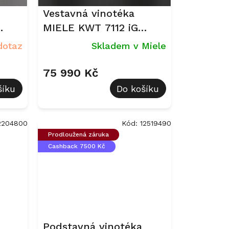
Vestavná vinotéka
MIELE KWT 7112 iG
lo
Nerez CleanSteel - sklo
dotaz
Skladem v Miele
75 990 Kč
šíku
Do košíku
2204800
Kód:
12519490
Prodloužená záruka
Cashback 7500 Kč
Podstavná vinotéka