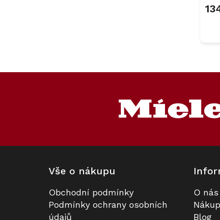
13
Z
á
p
a
t
í
Vše o nákupu
Infor
Obchodní podmínky
O nás
Podmínky ochrany osobních
Nákup
údajů
Blog