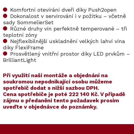
Komfortní otevírání dveří díky Push2open
Dokonalost v servírování i v požitku – včetně
sady SommelierSet
Různé druhy vín perfektně temperované – tři
teplotní zóny
Nejflexibilnější uskladnění velkých lahví vína
díky FlexiFrame
Prosvětlený vnitřní prostor díky LED prvkům –
BrilliantLight
​​Při využití naší montáže a objednání na
soukromou nepodnikající osobu můžeme
spotřebič dodat s nižší sazbou DPH.
Cena spotřebiče je poté
222 140 Kč
. V případě
zájmu o předanění tento požadavek prosím
uveďte v objednávce do poznámky.
Kód:
Kód:
12497000
10159570
Kód:
Kód:
7006550
12364310
Prodloužená záruka
Prodloužená záruka
Z
Cashback 12500 Kč
á