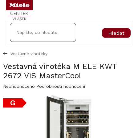
Přejít
na
obsah
Hledat
Vestavné vinotéky
Vestavná vinotéka MIELE KWT
2672 ViS MasterCool
Průměrné
Neohodnoceno
Podrobnosti hodnocení
hodnocení
produktu
G
je
0,0
z
5
hvězdiček.