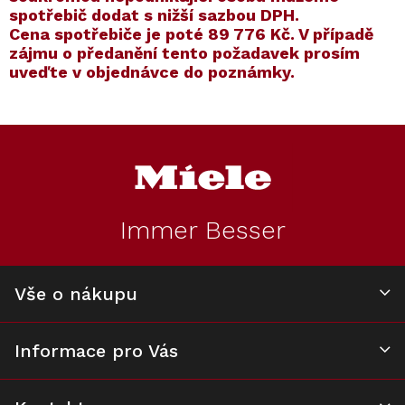
spotřebič dodat s nižší sazbou DPH.
Cena spotřebiče je poté
89 776 Kč
. V případě
zájmu o předanění tento požadavek prosím
uveďte v objednávce do poznámky.
Kód:
Kód:
12364280
10159570
Kód:
Kód:
12497000
7006550
Novinka
Prodloužená záruka
Z
Prodloužená záruka
á
Cashback 7500 Kč
p
a
t
Immer Besser
í
Vestavná vinotéka
Sada utěrek Miele
Podstavná
Víceúčelová
MIELE KWT 6422
MicroCloth, 3 ks
vinotéka MIELE
utěrka z
iG-1 Obsidian
KWT 6322 UG
mikrovlákna, 1 kus
Vše o nákupu
Skladem v Miele
Skladem
Skladem
Skladem
černá
96 990 Kč
390 Kč
89 990 Kč
270 Kč
Informace pro Vás
Do košíku
Do košíku
Do košíku
Do košíku