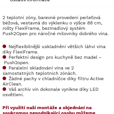
2 teplotní zóny, barevné provedení perleťová
béžová, vestavná do výklenku o výšce 88 cm,
rošty FlexiFrame, bezmadlový systém
Push2Open pro náročné milovníky dobrého vína.
Nejflexibilnější uskladnění větších láhví vína
díky FlexiFrame.
Perfektní design pro kuchyně bez madel –
Push2open.
Paralelní skladování vína ve 2
samostatných teplotních zónách.
Žádné pachy v chladničce díky filtru Active
AirClean.
Váš archiv vín dokonale vynikne díky LED
osvětlení.
​​Při využití naší montáže a objednání na
soukromou nepodnikající osobu můžeme