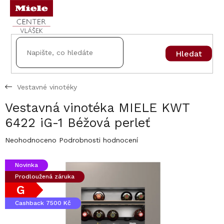
Přejít
na
obsah
Hledat
Vestavné vinotéky
Vestavná vinotéka MIELE KWT
6422 iG-1 Béžová perleť
Průměrné
Neohodnoceno
Podrobnosti hodnocení
hodnocení
produktu
Novinka
je
Prodloužená záruka
0,0
z
G
5
Cashback 7500 Kč
hvězdiček.