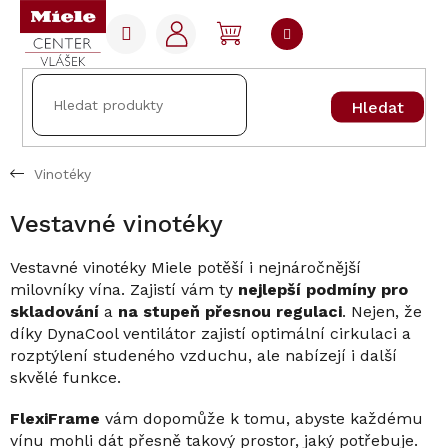
Přejít
na
NÁKUPNÍ
obsah
KOŠÍK
Hledat
Vinotéky
Vestavné vinotéky
Vestavné vinotéky Miele potěší i nejnáročnější
milovníky vína. Zajistí vám ty
nejlepší podmíny pro
skladování
a
na stupeň přesnou regulaci
. Nejen, že
díky DynaCool ventilátor zajistí optimální cirkulaci a
rozptýlení studeného vzduchu, ale nabízejí i další
skvělé funkce.
FlexiFrame
vám dopomůže k tomu, abyste každému
vínu mohli dát přesně takový prostor, jaký potřebuje.