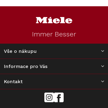
v
l
Z
á
á
d
p
a
a
c
t
í
Immer Besser
í
p
r
v
k
Vše o nákupu
y
v
ý
Informace pro Vás
p
i
s
u
Kontakt
mielecentervlasek
Miele
Center
Vlášek