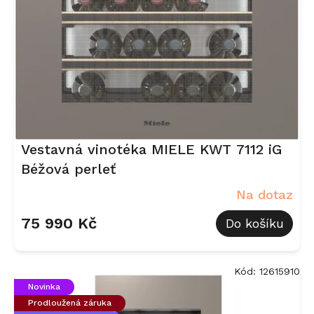
r
o
d
u
k
t
ů
Vestavná vinotéka MIELE KWT 7112 iG
Béžová perleť
Na dotaz
75 990 Kč
Do košíku
Kód:
12615910
Novinka
Prodloužená záruka