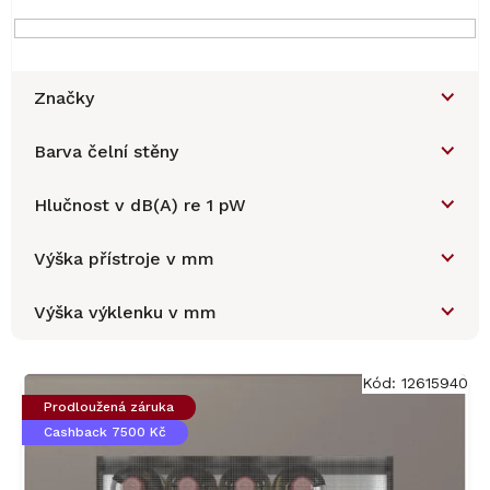
Značky
Barva čelní stěny
Hlučnost v dB(A) re 1 pW
Výška přístroje v mm
Výška výklenku v mm
V
ý
Kód:
12615940
p
Prodloužená záruka
i
Cashback 7500 Kč
s
p