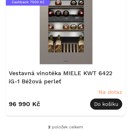
Cashback 7500 Kč
Vestavná vinotéka MIELE KWT 6422
iG-1 Béžová perleť
Na dotaz
96 990 Kč
Do košíku
2
položek celkem
O