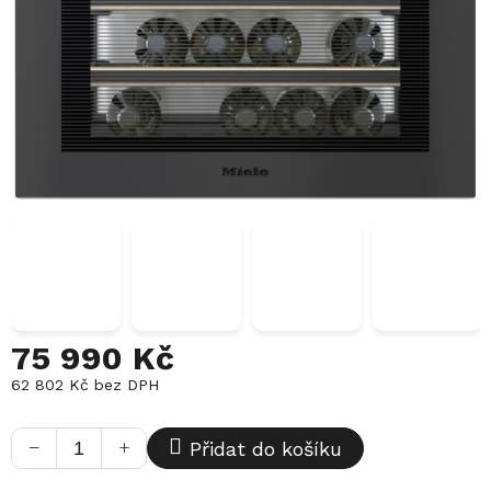
75 990 Kč
62 802 Kč bez DPH
Měrná
cena:
−
+
Přidat do košíku