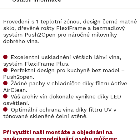
Provedení s 1 teplotní zónou, design černé matné
sklo, dřevěné rošty FlexiFrame a bezmadlový
systém Push2Open pro náročné milovníky
dobrého vína.
Excelentní uskladnění větších láhví vína,
systém FlexiFrame Plus.
Perfektní design pro kuchyně bez madel –
Push2open.
Žádné pachy v chladničce díky filtru Active
AirClean.
Váš archiv vín dokonale vynikne díky LED
osvětlení.
Optimální ochrana vína díky filtru UV v
tónované skleněné čelní stěně.
​​Při využití naší montáže a objednání na
soukromou nepodnikající osobu můžeme