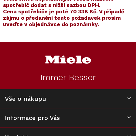
spotřebič dodat s nižší sazbou DPH.
Cena spotřebiče je poté
70 338 Kč
. V případě
zájmu o předanění tento požadavek prosím
uveďte v objednávce do poznámky.
Kód:
Kód:
10159570
12615940
Kód:
Kód:
12497000
7006550
Prodloužená záruka
Prodloužená záruka
Z
Cashback 7500 Kč
á
p
a
t
Immer Besser
í
Vestavná vinotéka
Sada utěrek Miele
Podstavná
Víceúčelová
MIELE KWT 7112
MicroCloth, 3 ks
vinotéka MIELE
utěrka z
iG Béžová perleť
KWT 6322 UG
mikrovlákna, 1 kus
Vše o nákupu
Na dotaz
Skladem
Skladem
Skladem
75 990 Kč
390 Kč
89 990 Kč
270 Kč
Informace pro Vás
Do košíku
Do košíku
Do košíku
Do košíku