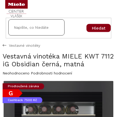
Přejít
na
obsah
Hledat
Vestavné vinotéky
Vestavná vinotéka MIELE KWT 7112
iG Obsidian černá, matná
Průměrné
Neohodnoceno
Podrobnosti hodnocení
hodnocení
produktu
Prodloužená záruka
je
G
0,0
z
Cashback 7500 Kč
5
hvězdiček.