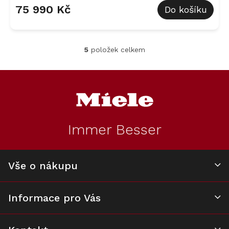
75 990 Kč
Do košíku
5
položek celkem
O
v
l
Z
á
á
d
p
a
a
c
t
í
Immer Besser
í
p
r
v
k
Vše o nákupu
y
v
ý
Informace pro Vás
p
i
s
u