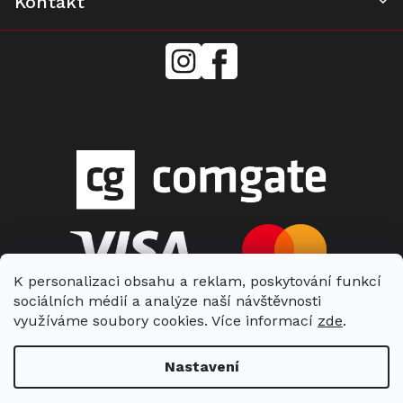
Kontakt
mielecentervlasek
Miele
Center
Vlášek
K personalizaci obsahu a reklam, poskytování funkcí
sociálních médií a analýze naší návštěvnosti
využíváme soubory cookies. Více informací
zde
.
Nastavení