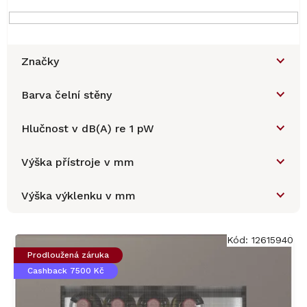
Značky
Barva čelní stěny
Hlučnost v dB(A) re 1 pW
Výška přístroje v mm
Výška výklenku v mm
V
ý
Kód:
12615940
p
Prodloužená záruka
i
Cashback 7500 Kč
s
p