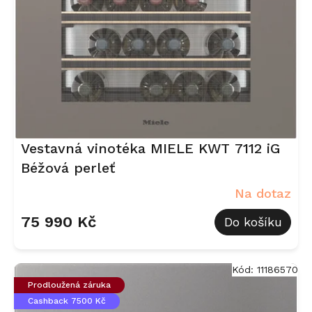
r
o
d
u
k
t
ů
Vestavná vinotéka MIELE KWT 7112 iG
Béžová perleť
Na dotaz
75 990 Kč
Do košíku
Kód:
11186570
Prodloužená záruka
Cashback 7500 Kč