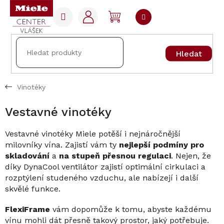
Přejít
na
NÁKUPNÍ
obsah
KOŠÍK
Hledat
Vinotéky
Vestavné vinotéky
Vestavné vinotéky Miele potěší i nejnáročnější
milovníky vína. Zajistí vám ty
nejlepší podmíny pro
skladování
a
na stupeň přesnou regulaci
. Nejen, že
díky DynaCool ventilátor zajistí optimální cirkulaci a
rozptýlení studeného vzduchu, ale nabízejí i další
skvělé funkce.
FlexiFrame
vám dopomůže k tomu, abyste každému
vínu mohli dát přesně takový prostor, jaký potřebuje.