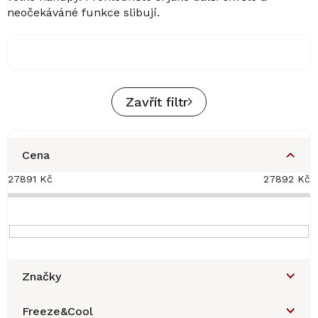
neočekáváné funkce slibují.
Zavřít filtr
Cena
27891
Kč
27892
Kč
Značky
Freeze&Cool