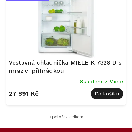
r
o
d
u
k
t
ů
Vestavná chladnička MIELE K 7328 D s
mrazicí přihrádkou
Skladem v Miele
27 891 Kč
Do košíku
1
položek celkem
O
v
l
Z