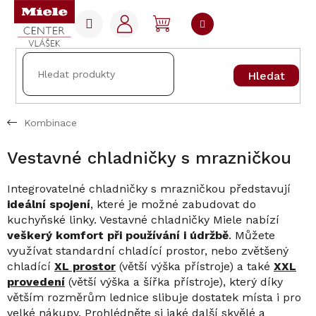
Přejít
na
NÁKUPNÍ
obsah
KOŠÍK
Hledat
Kombinace
Vestavné chladničky s mrazničkou
Integrovatelné chladničky s mrazničkou představují
ideální spojení
, které je možné zabudovat do
kuchyňské linky. Vestavné chladničky Miele nabízí
veškerý komfort při používání i údržbě
. Můžete
využívat standardní chladící prostor, nebo zvětšený
chladící
XL prostor
(větší výška přístroje) a také
XXL
provedení
(větší výška a šířka přístroje), který díky
větším rozměrům lednice slibuje dostatek místa i pro
velké nákupy. Prohlédněte si jaké další skvělé a