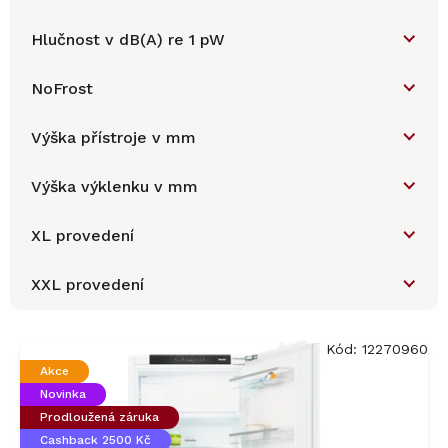
Hlučnost v dB(A) re 1 pW
NoFrost
Výška přístroje v mm
Výška výklenku v mm
XL provedení
XXL provedení
V
ý
Kód:
12270960
p
Akce
i
Novinka
s
Prodloužená záruka
p
Cashback 2500 Kč