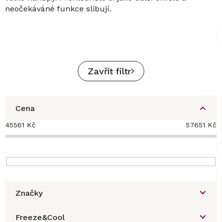
neočekáváné funkce slibují.
Zavřít filtr
Cena
45561
Kč
57651
Kč
Značky
Freeze&Cool