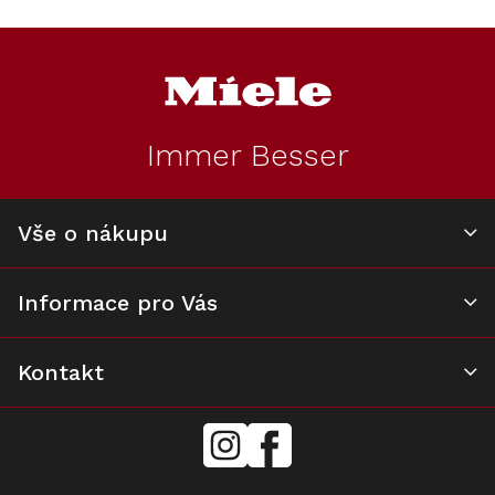
v
l
Z
á
á
d
p
a
a
c
t
í
Immer Besser
í
p
r
v
k
Vše o nákupu
y
v
ý
Informace pro Vás
p
i
s
u
Kontakt
mielecentervlasek
Miele
Center
Vlášek