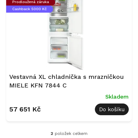
Prodloužená záruka
Cashback 5000 Kč
Vestavná XL chladnička s mrazničkou
MIELE KFN 7844 C
Skladem
57 651 Kč
Do košíku
2
položek celkem
O