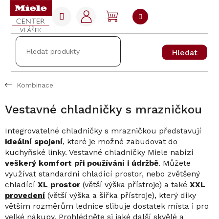
Přejít
na
NÁKUPNÍ
obsah
KOŠÍK
Hledat
Kombinace
Vestavné chladničky s mrazničkou
Integrovatelné chladničky s mrazničkou představují
ideální spojení
, které je možné zabudovat do
kuchyňské linky. Vestavné chladničky Miele nabízí
veškerý komfort při používání i údržbě
. Můžete
využívat standardní chladící prostor, nebo zvětšený
chladící
XL prostor
(větší výška přístroje) a také
XXL
provedení
(větší výška a šířka přístroje), který díky
větším rozměrům lednice slibuje dostatek místa i pro
velké nákupy. Prohlédněte si jaké další skvělé a