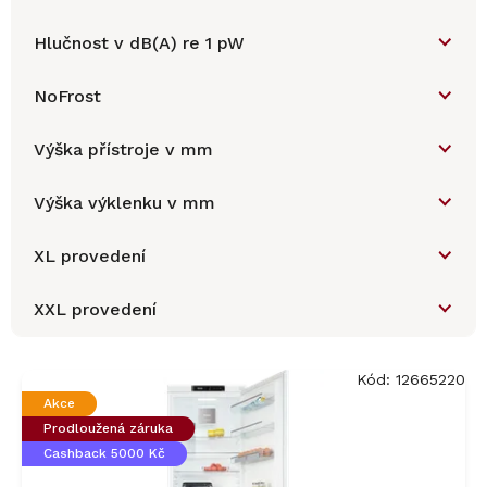
Hlučnost v dB(A) re 1 pW
NoFrost
Výška přístroje v mm
Výška výklenku v mm
XL provedení
XXL provedení
V
ý
Kód:
12665220
p
Akce
i
Prodloužená záruka
s
Cashback 5000 Kč
p