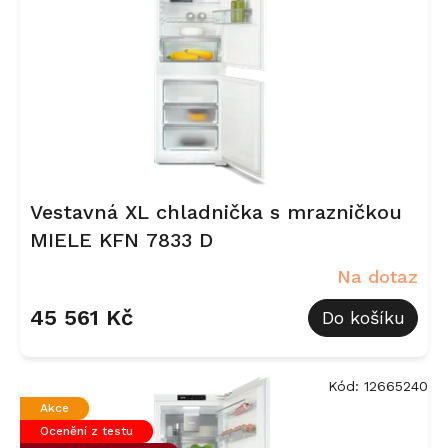
r
o
d
u
k
t
ů
Vestavná XL chladnička s mrazničkou
MIELE KFN 7833 D
Na dotaz
45 561 Kč
Do košíku
Kód:
12665240
Akce
Ocenění z testu