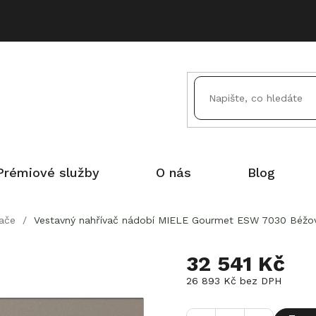
Prémiové služby
O nás
Blog
ače
/
Vestavný nahřívač nádobí MIELE Gourmet ESW 7030 Béžov
32 541 Kč
26 893 Kč bez DPH
Měrná
cena: