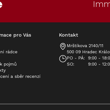
Imm
mace pro Vás
Kontakt
Mrštíkova 2140/11
Vestavný nahřívač nádobí MIELE
Prodloužená záruka na 10 let
ní rádce
500 09 Hradec Králo
ESW 7010 Gourmet Béžová perleť
PO - PÁ:
9:00 - 18:
ík pojmů
SO:
9:00 - 12:
Skladem v Miele
K dispozici
kty
cení a sběr recenzí
27 891 Kč
8 490 Kč
Do košíku
Do košíku
50
110
Kód:
11103100
Akce