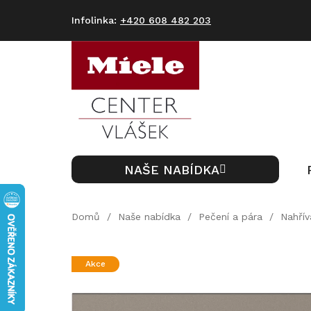
Přejít
na
+420 608 482 203
obsah
NAŠE NABÍDKA
Domů
/
Naše nabídka
/
Pečení a pára
/
Nahřív
Akce