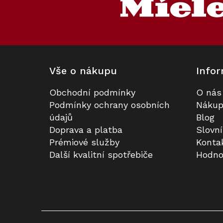
a
t
í
Vše o nákupu
Infor
Obchodní podmínky
O nás
Vestavný nahřívač nádobí MIELE
Prodloužená záruka na 5 let
Podmínky ochrany osobních
Nákup
Gourmet ESW 7030 Obsidian
údajů
Blog
černá
Doprava a platba
Slovn
K dispozici
Na dotaz
Prémiové služby
Konta
Další kvalitní spotřebiče
Hodno
32 541 Kč
3 990 Kč
Do košíku
Do košíku
Kód:
Kód:
70065
11103
Akce