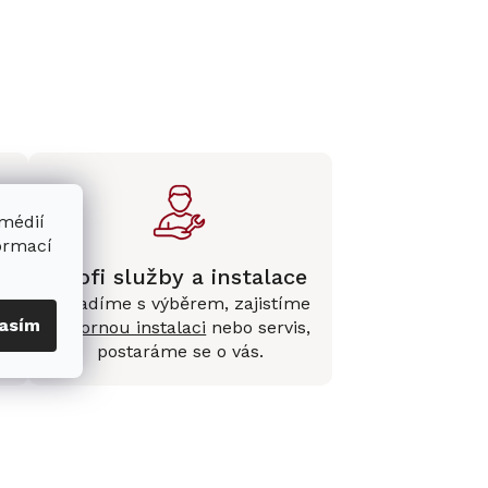
 médií
formací
Profi služby a instalace
Poradíme s výběrem, zajistíme
asím
e
odbornou instalaci
nebo servis,
postaráme se o vás.