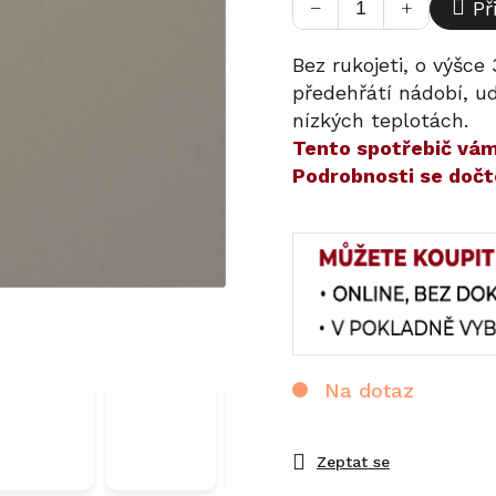
−
+
Př
Bez rukojeti, o výšc
předehřátí nádobí, u
nízkých teplotách.
​​Tento spotřebič v
Podrobnosti se dočt
Na dotaz
Zeptat se