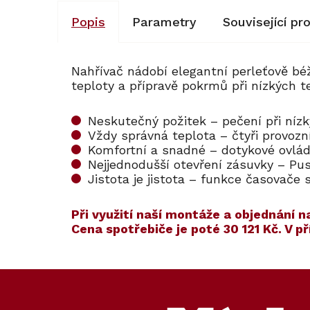
Popis
Parametry
Související pr
Nahřívač nádobí elegantní perleťově béž
teploty a přípravě pokrmů při nízkých t
Neskutečný požitek – pečení při níz
Vždy správná teplota – čtyři provoz
Komfortní a snadné – dotykové ovlá
Nejjednodušší otevření zásuvky – P
Jistota je jistota – funkce časovač
​​Při využití naší montáže a objednán
Cena spotřebiče je poté
30 121 Kč
. V 
Kód:
ZARUKA 5 L
Kód:
112845
Akce
Z
á
p