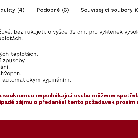
odukty (4)
Podobné (6)
Související soubory (
ové, bez rukojeti, o výšce 32 cm, pro výklenek vys
eplotách.
kých teplotách.
ní způsoby.
dání.
ush2open.
e s automatickým vypínáním.
í na soukromou nepodnikající osobu můžeme spotřeb
případě zájmu o předanění tento požadavek prosím
ET
50
Kód:
ZARUKA 10 LET
Kód:
12613920
Akce