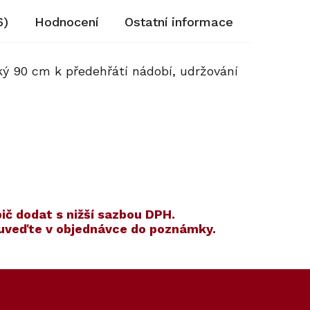
6)
Hodnocení
Ostatní informace
oký 90 cm k předehřátí nádobí, udržování
ič dodat s nižší sazbou DPH.
 uveďte v objednávce do poznámky.
Kód:
Kód:
12305270
10159570
Akce