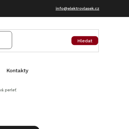
info@elektrovlasek.cz
Hledat
Kontakty
á perleť