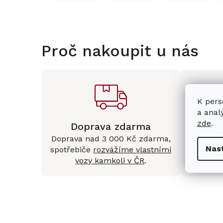
Proč nakoupit u nás
K pers
a anal
zde
.
Doprava zdarma
Kam
Doprava nad 3 000 Kč zdarma,
Mám
Nas
spotřebiče
rozvážíme vlastními
Králové 
vozy kamkoli v ČR
.