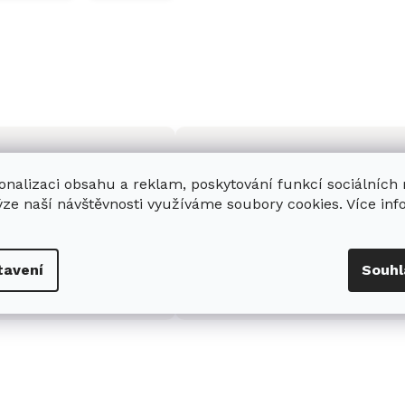
onalizaci obsahu a reklam, poskytování funkcí sociálních
ýze naší návštěvnosti využíváme soubory cookies. Více in
enná prodejna
Stabilní prodejce
e
showroom
v Hradci
Jsme stabilní prodejce
tavení
Souhl
s možností jednoduše u
domácích spotřebičů Miele s
nás zaparkovat.
zkušenostmi od roku 2001.