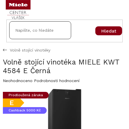
Přejít
na
obsah
Hledat
Volně stojící vinotéky
Volně stojící vinotéka MIELE KWT
4584 E Černá
Průměrné
Neohodnoceno
Podrobnosti hodnocení
hodnocení
produktu
Prodloužená záruka
je
E
0,0
z
Cashback 5000 Kč
5
hvězdiček.