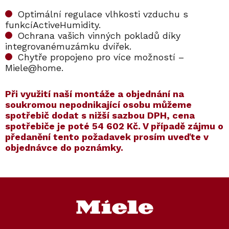
Optimální regulace vlhkosti vzduchu s
funkcíActiveHumidity.
Ochrana vašich vinných pokladů díky
integrovanémuzámku dvířek.
Chytře propojeno pro více možností –
Miele@home.
Při využití naší montáže a objednání na
soukromou nepodnikající osobu můžeme
spotřebič dodat s nižší sazbou DPH, cena
spotřebiče je poté 54 602 Kč. V případě zájmu o
předanění tento požadavek prosím uveďte v
objednávce do poznámky.
Kód:
Kód:
12156880
10159570
Kód:
Kód:
12156870
7006550
Prodloužená záruka
Prodloužená záruka
Z
Cashback 7500 Kč
Cashback 12500 Kč
á
p
a
t