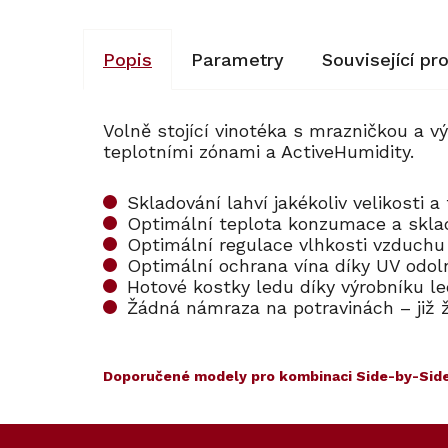
Popis
Parametry
Související pr
Volně stojící vinotéka s mrazničkou a 
teplotními zónami a ActiveHumidity.
Skladování lahví jakékoliv velikosti 
Optimální teplota konzumace a skla
Optimální regulace vlhkosti vzduchu
Optimální ochrana vína díky UV odo
Hotové kostky ledu díky výrobníku l
Žádná námraza na potravinách – již
Doporučené modely pro kombinaci Side-by-Side
Kód:
Kód:
101595
121569
Prodloužená záruka
Z
Cashback 5000 Kč