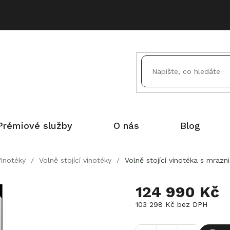
Prémiové služby
O nás
Blog
Vinotéky
/
Volně stojící vinotéky
/
Volně stojící vinotéka s mra
124 990 Kč
103 298 Kč bez DPH
Měrná
cena: