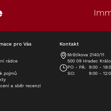
Imm
mace pro Vás
Kontakt
Mrštíkova 2140/11
Volně stojící vinotéka MIELE
Víceúčelová utěrka z
ní rádce
500 09 Hradec Králo
KWTS 4785 F Obsidian černý
mikrovlákna, 1 kus
PO - PÁ:
9:00 - 18:
ík pojmů
SO:
9:00 - 12:
Skladem v Miele
Skladem
kty
cení a sběr recenzí
94 990 Kč
270 Kč
Do košíku
Do košíku
10
Kód:
11186570