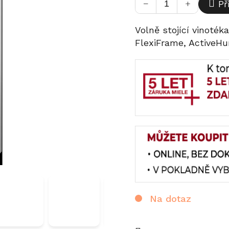
−
+
Př
Volně stojící vinoték
FlexiFrame, ActiveHu
Na dotaz