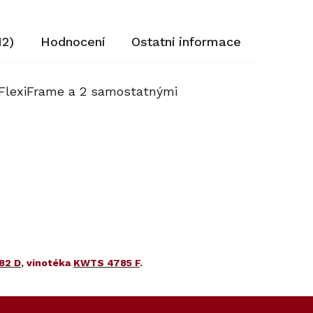
12)
Hodnocení
Ostatní informace
y FlexiFrame a 2 samostatnými
82 D
, vinotéka
KWTS 4785 F
.
Kód:
Kód:
12497000
11325970
Prodloužená záruka