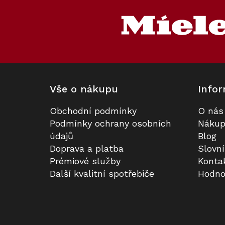
á
p
a
t
í
Vše o nákupu
Infor
Obchodní podmínky
O nás
Volně stojící vinotéka MIELE KWT
Sada utěrek Miele MicroCloth, 3
Podmínky ochrany osobních
Nákup
4584 E Černá
ks
údajů
Blog
Doprava a platba
Slovn
Skladem v Miele
Skladem
Prémiové služby
Konta
Další kvalitní spotřebiče
Hodno
58 990 Kč
390 Kč
Do košíku
Do košíku
Kód:
123643