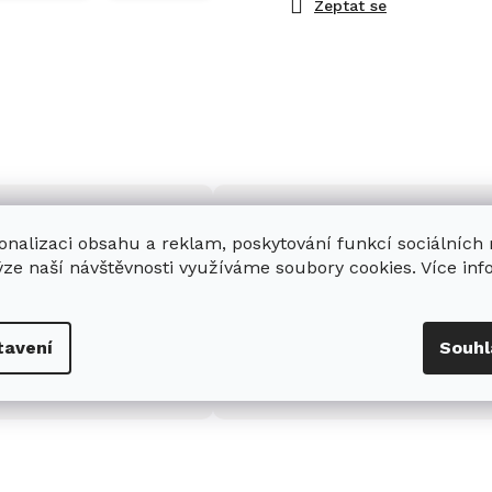
Zeptat se
onalizaci obsahu a reklam, poskytování funkcí sociálních
ýze naší návštěvnosti využíváme soubory cookies. Více in
enná prodejna
Stabilní prodejce
e
showroom
v Hradci
Jsme stabilní prodejce
tavení
Souhl
s možností jednoduše u
domácích spotřebičů Miele s
nás zaparkovat.
zkušenostmi od roku 2001.