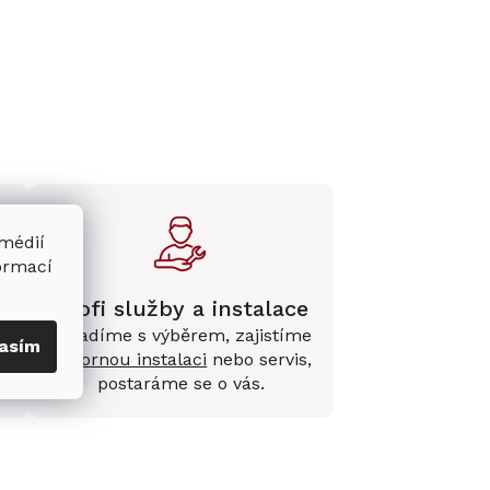
 médií
formací
Profi služby a instalace
Poradíme s výběrem, zajistíme
asím
e
odbornou instalaci
nebo servis,
postaráme se o vás.