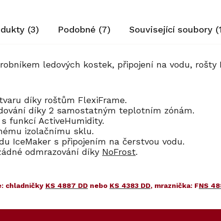
odukty (3)
Podobné (7)
Související soubory (
výrobníkem ledových kostek, připojení na vodu, rošt
a tvaru díky roštům FlexiFrame.
dování díky 2 samostatným teplotním zónám.
 s funkcí ActiveHumidity.
lnému izolačnímu sklu.
edu IceMaker s připojením na čerstvou vodu.
 žádné odmrazování díky
NoFrost
.
: chladničky
KS 4887 DD
nebo
KS 4383 DD
, mraznička: F
NS 48
70
30
Kód:
Kód:
12156880
7006550
Prodloužená záruka
Cashback 7500 Kč