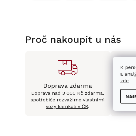
Proč nakoupit u nás
K pers
a anal
zde
.
Doprava zdarma
Kam
Doprava nad 3 000 Kč zdarma,
Mám
Nas
spotřebiče
rozvážíme vlastními
Králové 
vozy kamkoli v ČR
.